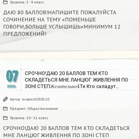
Уровень:
5 - 9 класс
ДАЮ 80 БАЛЛОВ!НАПИШИТЕ ПОЖАЛУЙСТА
СОЧИНЕНИЕ НА ТЕМУ «ПОМЕНЬШЕ
ГОВОРИ,БОЛЬШЕ УСЛЫШИШЬ»МИНИМУМ 12
ПРЕДЛОЖЕНИЙ!
07
СРОЧНО!ДАЮ 20 БАЛЛОВ ТЕМ КТО
СКЛАДЕТЬСЯ МНЕ ЛАНЦЮГ ЖИВЛЕННЯ ПО
Ж
е
л
а
т
е
л
ь
н
о
4
ЗОНІ СТЕП
Те Кто складут…
ИЮНЬ
Ж
е
л
а
т
е
л
ь
н
о
Автор:
evakech030510
Предмет:
Обществознание
Уровень:
10 - 11 класс
СРОЧНО!ДАЮ 20 БАЛЛОВ ТЕМ КТО СКЛАДЕТЬСЯ
МНЕ ЛАНЦЮГ ЖИВЛЕННЯ ПО ЗОНІ СТЕП
Ж
е
л
а
т
е
л
ь
н
о
4