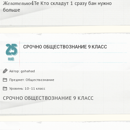
Те Кто складут 1 сразу бан нужно
Ж
е
л
а
т
е
л
ь
н
о
больше
25
СРОЧНО ОБЩЕСТВОЗНАНИЕ 9 КЛАСС​
МАЙ
Автор:
gohahad
Предмет:
Обществознание
Уровень:
10 - 11 класс
СРОЧНО ОБЩЕСТВОЗНАНИЕ 9 КЛАСС​