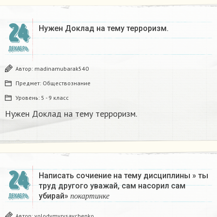
24
Нужен Доклад на тему терроризм.
ДЕКАБРЬ
Автор:
madinamubarak540
Предмет:
Обществознание
Уровень:
5 - 9 класс
Нужен Доклад на тему терроризм.
24
Написать сочиение на тему дисциплины » ты
труд другого уважай, сам насорил сам
п
о
к
а
р
т
и
н
к
е
убирай»
ДЕКАБРЬ
п
о
к
а
р
т
и
н
к
е
Автор:
volodymyrysavchenko