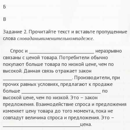
Б
В
Задание 2. Прочитайте текст и вставьте пропущенные
с
л
о
в
а
д
а
н
ы
в
и
м
е
н
и
т
е
л
ь
н
о
м
п
а
д
е
ж
е
слова
.
с
л
о
в
а
д
а
н
ы
в
и
м
е
н
и
т
е
л
ь
н
о
м
п
а
д
е
ж
е
Спрос и ________________________________ неразрывно
связаны с ценой товара. Потребители обычно
покупают больше товара по низкой цене, чем по
высокой. Данная связь отражает закон
__________________________________. Производители, при
прочих равных условиях, предлагают к продаже
больше _______________________________________ по
высокой цене, чем по низкой. Это – закон
предложения. Взаимодействие спроса и предложения
изменяет цену товара до того момента, пока не
совпадут величина спроса и предложения. Это –
______________________________________цена.