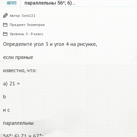
параллельны 56º; 6)…
АВГУСТ
Автор:
Soni221
Предмет:
Геометрия
Уровень:
5 - 9 класс
Определите угол 3 и угол 4 на рисунке,
если прямые
известно, что:
a) 21 =
b
и с
параллельны
56º; 6) Z1 = 67°;