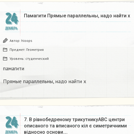
24
Памагити Прямые параллельны, надо найти x
ДЕКАБРЬ
Автор:
hioops
Предмет:
Геометрия
Уровень:
студенческий
памагити
Прямые параллельны, надо найти x
24
7. В рівнобедреному трикутникуАВС центри
описаного та вписаного кіл є симетричними
відносно основи….
ДЕКАБРЬ