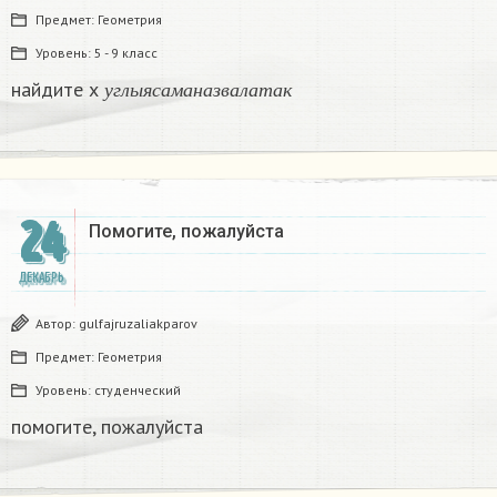
Предмет:
Геометрия
Уровень:
5 - 9 класс
у
г
л
ы
я
с
а
м
а
н
а
з
в
а
л
а
т
а
к
найдите х
у
г
л
ы
я
с
а
м
а
н
а
з
в
а
л
а
т
а
к
24
Помогите, пожалуйста ​
ДЕКАБРЬ
Автор:
gulfajruzaliakparov
Предмет:
Геометрия
Уровень:
студенческий
помогите, пожалуйста ​