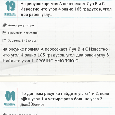
19
На рисунке прямая А пересекает Луч B и C
Известно что угол 4 равно 165 градусов, угол
два равен углу…
СЕНТЯБРЬ
Автор:
polyashipa
Предмет:
Геометрия
Уровень:
5 - 9 класс
на рисунке прямая А пересекает Луч B и C Известно
что угол 4 равно 165 градусов, угол два равен углу 3
Найдите угол 1. СРОЧНО УМОЛЯЮЮ​
01
По данным рисунка найдите углы 1 и 2, если
a||b и угол 1 в четыре раза больше угла 2.
Д
а
ю
30
б
а
л
л
о
в
ОКТЯБРЬ
Д
а
ю
б
а
л
л
о
в
Автор:
Zooooom987