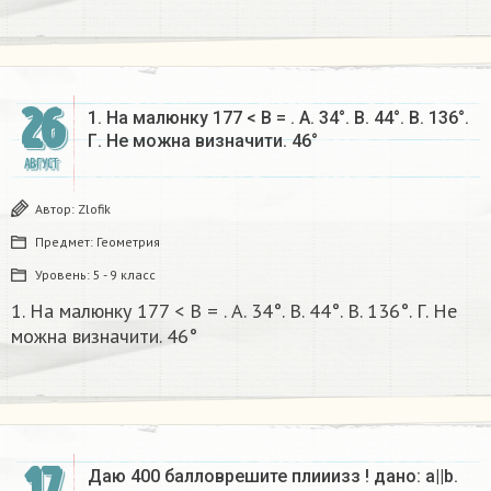
26
1. На малюнку 177 < B = . А. 34°. B. 44°. В. 136°.
Г. Не можна визначити. 46°​
АВГУСТ
Автор:
Zlofik
Предмет:
Геометрия
Уровень:
5 - 9 класс
1. На малюнку 177 < B = . А. 34°. B. 44°. В. 136°. Г. Не
можна визначити. 46°​
17
Даю 400 балловрешите плииизз ! дано: а||b.