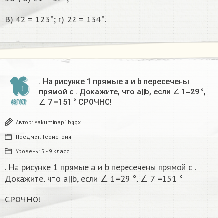
B) 42 = 123°; r) 22 = 134°.​
16
. На рисунке 1 прямые а и b пересечены
прямой с . Докажите, что а||b, если ∠ 1=29 °,
∠ 7 =151 °​ СРОЧНО!
АВГУСТ
Автор:
vakuminap1bqgx
Предмет:
Геометрия
Уровень:
5 - 9 класс
. На рисунке 1 прямые а и b пересечены прямой с .
Докажите, что а||b, если ∠ 1=29 °, ∠ 7 =151 °​
СРОЧНО!