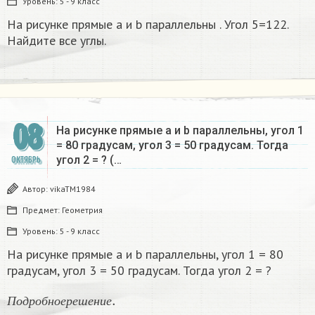
Уровень:
5 - 9 класс
На рисунке прямые a и b параллельны . Угол 5=122.
Найдите все углы.
08
На рисунке прямые a и b параллельны, угол 1
= 80 градусам, угол 3 = 50 градусам. Тогда
угол 2 = ? (…
ОКТЯБРЬ
Автор:
vikaTM1984
Предмет:
Геометрия
Уровень:
5 - 9 класс
На рисунке прямые a и b параллельны, угол 1 = 80
градусам, угол 3 = 50 градусам. Тогда угол 2 = ?
П
о
д
р
о
б
н
о
е
р
е
ш
е
н
и
е
.
П
о
д
р
о
б
н
о
е
р
е
ш
е
н
и
е