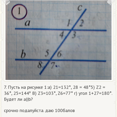
7. Пусть на рисунке 1:а) 21=132°, 28 = 48°5) Z2 =
36°, 25=144º B) Z3=103°, Z6=77° r) угол 1+27=180°.
Будет ли а||b?
срочно подалуйста. даю 100балов​