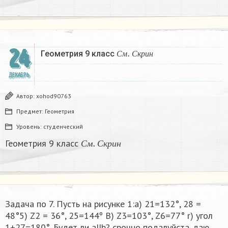
С
м
.
С
к
р
и
н
24
Геометрия 9 класс
С
м
С
к
р
и
н
ДЕКАБРЬ
Автор:
xohod90763
Предмет:
Геометрия
Уровень:
студенческий
С
м
.
С
к
р
и
н
Геометрия 9 класс
С
м
С
к
р
и
н
Задача по 7. Пусть на рисунке 1:а) 21=132°, 28 =
48°5) Z2 = 36°, 25=144º B) Z3=103°, Z6=77° r) угол
1+27=180°. Будет ли а||b? срочно подалуйста. даю