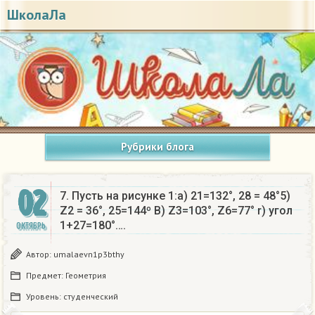
ШколаЛа
Рубрики блога
02
7. Пусть на рисунке 1:а) 21=132°, 28 = 48°5)
Z2 = 36°, 25=144º B) Z3=103°, Z6=77° r) угол
1+27=180°….
ОКТЯБРЬ
Автор:
umalaevn1p3bthy
Предмет:
Геометрия
Уровень:
студенческий