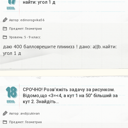
найти: угол 1 д
ИЮНЬ
Автор:
edinorogvika56
Предмет:
Геометрия
Уровень:
5 - 9 класс
даю 400 балловрешите плииизз ! дано: а||b. найти:
угол 1 д
18
СРОЧНО! Розв’яжіть задачу за рисунком.
Вiдомо,що <3=<4, а кут 1 на 50° більший за
кут 2. Знайдіть…
ИЮНЬ
Автор:
avdijcukivan
Предмет:
Геометрия