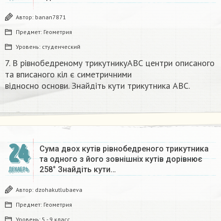
Автор:
banan7871
Предмет:
Геометрия
Уровень:
студенческий
7. В рівнобедреному трикутникуАВС центри описаного
та вписаного кіл є симетричними
відносно основи. Знайдіть кути трикутника ABC.​
24
Сума двох кутів рівнобедреного трикутника
та одного з його зовнішніх кутів дорівнює
258° Знайдіть кути…
ДЕКАБРЬ
Автор:
dzohakutlubaeva
Предмет:
Геометрия
Уровень:
5 - 9 класс