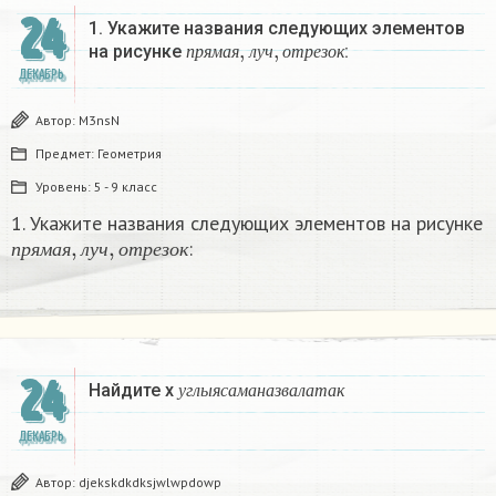
24
1. Укажите названия следующих элементов
п
р
я
м
а
я
,
л
у
ч
,
о
т
р
е
з
о
к
на рисунке
:
п
р
я
м
а
я
л
у
ч
о
т
р
е
з
о
к
ДЕКАБРЬ
Автор:
M3nsN
Предмет:
Геометрия
Уровень:
5 - 9 класс
1. Укажите названия следующих элементов на рисунке
п
р
я
м
а
я
,
л
у
ч
,
о
т
р
е
з
о
к
:
п
р
я
м
а
я
л
у
ч
о
т
р
е
з
о
к
у
г
л
ы
я
с
а
м
а
н
а
з
в
а
л
а
т
а
к
24
Найдите х
у
г
л
ы
я
с
а
м
а
н
а
з
в
а
л
а
т
а
к
ДЕКАБРЬ
Автор:
djekskdkdksjwlwpdowp