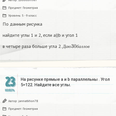
Предмет:
Геометрия
Уровень:
5 - 9 класс
По данным рисунка
найдите углы 1 и 2, если a||b и угол 1
Д
а
ю
30
б
а
л
л
о
в
в четыре раза больше угла 2.
Д
а
ю
б
а
л
л
о
в
23
На рисунке прямые a и b параллельны . Угол
5=122. Найдите все углы.
НОЯБРЬ
Автор:
jannatkhon78
Предмет:
Геометрия