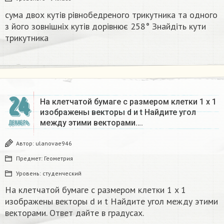
сума двох кутів рівнобедреного трикутника та одного
з його зовнішніх кутів дорівнює 258° Знайдіть кути
трикутника​
24
На клетчатой бумаге с размером клетки 1 x 1
изображены векторы d и t Найдите угол
между этими векторами….
ДЕКАБРЬ
Автор:
ulanovae946
Предмет:
Геометрия
Уровень:
студенческий
На клетчатой бумаге с размером клетки 1 x 1
изображены векторы d и t Найдите угол между этими
векторами. Ответ дайте в градусах.