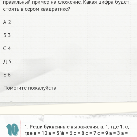
правильный пример на сложение. Какая цифра будет
стоять в сером квадратике?
А 2
Б 3
С 4
Д 5
Е 6
Помогите пожалуйста
10
1. Реши буквенные выражения. a. 1, где 1. с,
где a = 10 a = 5 Ү a = 6 с = 8 с = 7 с = 9 a = 3 a =