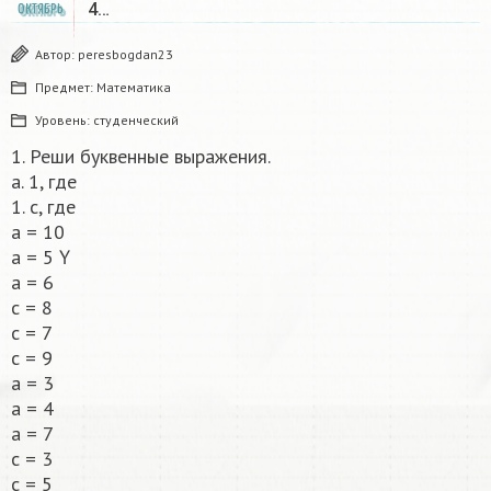
4…
ОКТЯБРЬ
Автор:
peresbogdan23
Предмет:
Математика
Уровень:
студенческий
1. Реши буквенные выражения.
a. 1, где
1. с, где
a = 10
a = 5 Ү
a = 6
с = 8
с = 7
с = 9
a = 3
a = 4
a = 7
с = 3
с = 5