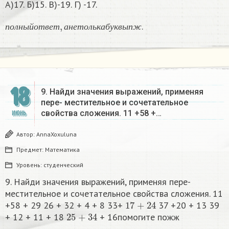
А)17. Б)15. В)-19. Г) -17.
п
о
л
н
ы
й
о
т
в
е
т
,
а
н
е
т
о
л
ь
к
а
б
у
к
в
ы
п
ж
.
п
о
л
н
ы
й
о
т
в
е
т
а
н
е
т
о
л
ь
к
а
б
у
к
в
ы
п
ж
18
9. Найди значения выражений, применяя
пере- местительное и сочетательное
свойства сложения. 11 +58 +…
ИЮНЬ
Автор:
AnnaXoxuluna
Предмет:
Математика
Уровень:
студенческий
9. Найди значения выражений, применяя пере-
местительное и сочетательное свойства сложения. 11
17
+
24
+58 + 29 26 + 32 + 4 + 8 33+
37 +20 + 13 39
25
+
34
+ 12 + 11 + 18
+ 16помогите пожж​