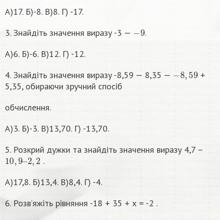
А)17. Б)-8. В)8. Г) -17.
−
9
3. Знайдіть значення виразу -3 —
.
А)6. Б)-6. В)12. Г) -12.
−
8
,
59
4. Знайдіть значення виразу -8,59 — 8,35 —
+
5,35, обираючи зручний спосіб
обчислення.
А)3. Б)-3. В)13,70. Г) -13,70.
5. Розкрий дужки та знайдіть значення виразу 4,7 –
10
,
9
–
2
,
2
.
А)17,8. Б)13,4. В)8,4. Г) -4.
6. Розв’яжіть рівняння -18 + 35 + х = -2 .