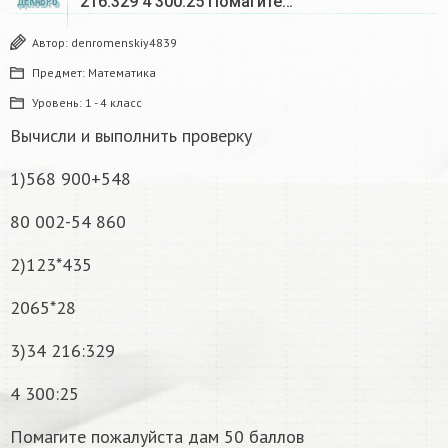
216:329 4 300:25 Помагите…
ДЕКАБРЬ
Автор:
denromenskiy4839
Предмет:
Математика
Уровень:
1 - 4 класс
Вычисли и выполнить проверку
1)568 900+548
80 002-54 860
2)123*435
2065*28
3)34 216:329
4 300:25
Помагите пожалуйста дам 50 баллов