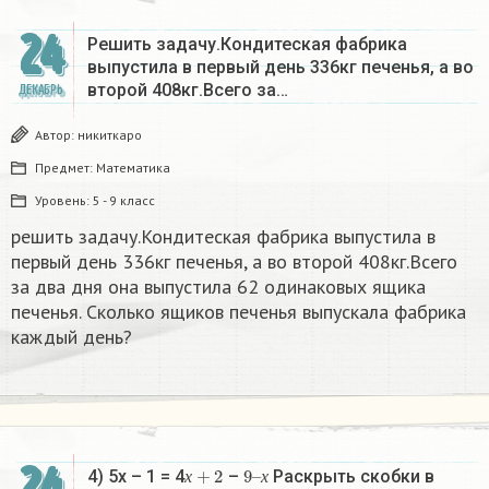
24
Решить задачу.Кондитеская фабрика
выпустила в первый день 336кг печенья, а во
второй 408кг.Всего за…
ДЕКАБРЬ
Автор:
никиткаро
Предмет:
Математика
Уровень:
5 - 9 класс
решить задачу.Кондитеская фабрика выпустила в
первый день 336кг печенья, а во второй 408кг.Всего
за два дня она выпустила 62 одинаковых ящика
печенья. Сколько ящиков печенья выпускала фабрика
каждый день?
24
х
+
2
9
х
–
4) 5х – 1 = 4
–
Раскрыть скобки в
х
х