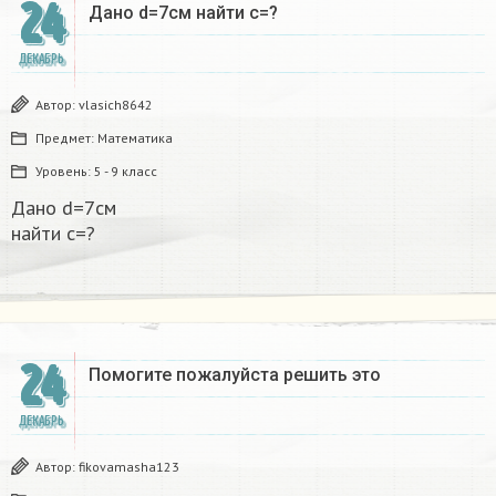
24
Дано d=7см найти с=?​
ДЕКАБРЬ
Автор:
vlasich8642
Предмет:
Математика
Уровень:
5 - 9 класс
Дано d=7см
найти с=?​
24
Помогите пожалуйста решить это
ДЕКАБРЬ
Автор:
fikovamasha123