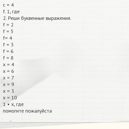
с = 4
f. 1, где
2. Реши буквенные выражения.
f = 2
f = 5
f= 4
f = 3
f = 6
f = 8
х = 4
х = 6
х = 7
х = 9
х = 3
х = 10
1 • x, где
помогите пожалуйста​