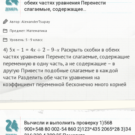
обеих частях уравнения Перенести
слагаемые, содержащие…
ДЕКАБРЬ
Автор:
AlexanderTsupay
Предмет:
Математика
Уровень:
5 - 9 класс
х
+
2
9
х
–
4) 5х – 1 = 4
–
Раскрыть скобки в обеих
х
х
частях уравнения Перенести слагаемые, содержащие
переменную в одну часть, а не содержащие – в
другую Привести подобные слагаемые в каждой
части Разделить обе части уравнения на
коэффициент переменной бесконечно много корней​
24
Вычисли и выполнить проверку 1)568
900+548 80 002-54 860 2)123*435 2065*28 3)34