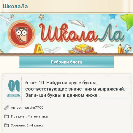
ШколаЛа
Рубрики блога
01
6. се- 10. Найди на круге буквы,
соответствующие значе- ниям выражений.
Запи- ши буквы в данном ниже…
СЕНТЯБРЬ
Автор:
muslim7700
Предмет:
Математика
Уровень:
1 - 4 класс