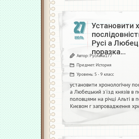
27
Установити х
послідовність
ИЮЛЬ
Русі а Любець
поразка…
Автор:
Руслана177
Предмет:
История
Уровень:
5 - 9 класс
установити хронологічну посл
а Любецький з’їзд князів в п
половцями на річці Альті в 
Києвом г запровадження хрис