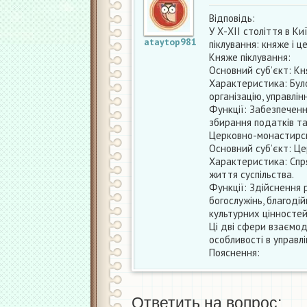
Відповідь:
У Х-ХІІ століття в Ки
ataytop981
піклування: княже і 
Княже піклування:
Основний суб’єкт: Кня
Характеристика: Було
організацію, управлі
Функції: Забезпеченн
збирання податків та
Церковно-монастирсь
Основний суб’єкт: Це
Характеристика: Спря
життя суспільства.
Функції: Здійснення 
богослужінь, благоді
культурних цінностей
Ці дві сфери взаємоді
особливості в управлі
Пояснення:
Ответить на вопрос: