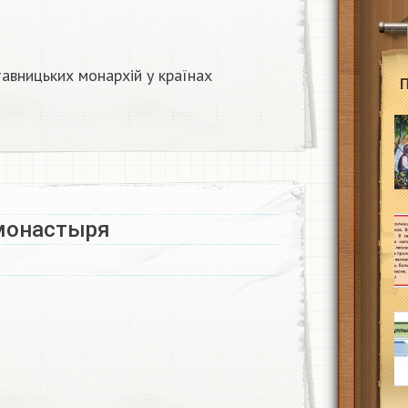
авницьких монархій у країнах
монастыря