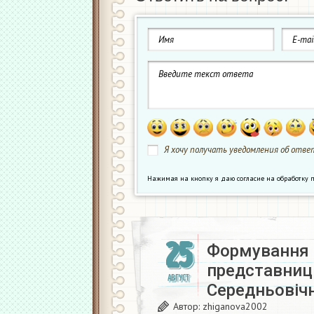
Я хочу получать уведомления об ответ
Нажимая на кнопку я даю согласие на обработк
25
Формування 
представниць
АВГУСТ
Середньовічн
Автор:
zhiganova2002