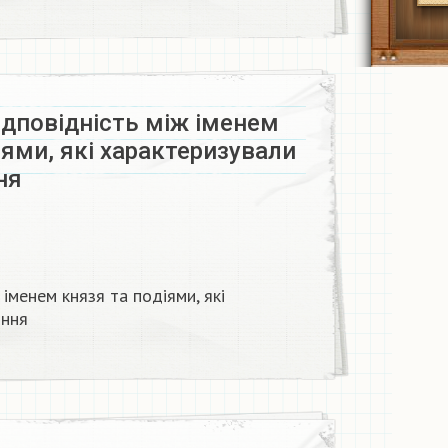
ідповідність між іменем
іями, які характеризували
я​
 іменем князя та подіями, які
ння​