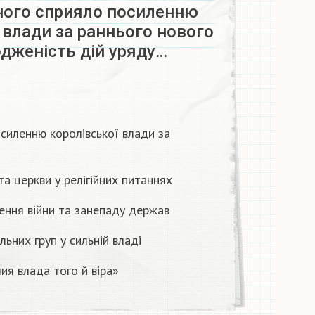
ного сприяло посиленню
 влади за раннього нового
одженість дій уряду…
силенню королівської влади за
та церкви у релігійних питаннях
нення війни та занепаду держав
ільних груп у сильній владі
ия влада того й віра»