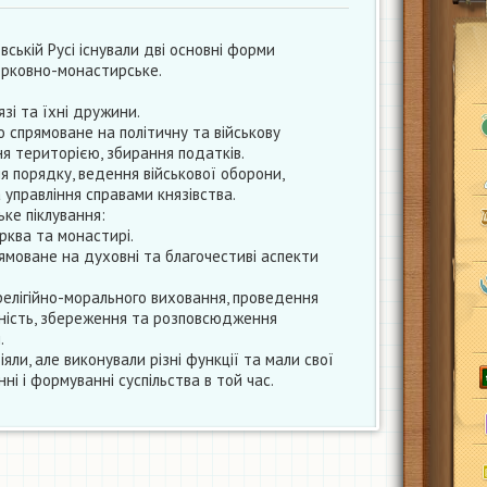
ївській Русі існували дві основні форми
церковно-монастирське.
зі та їхні дружини.
 спрямоване на політичну та військову
ння територією, збирання податків.
я порядку, ведення військової оборони,
 управління справами князівства.
ке піклування:
рква та монастирі.
моване на духовні та благочестиві аспекти
релігійно-морального виховання, проведення
йність, збереження та розповсюдження
.
яли, але виконували різні функції та мали свої
нні і формуванні суспільства в той час.