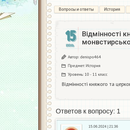
Вопросы и ответы
История
15
Відмінності к
монвстирськог
ИЮНЬ
Автор:
denispo464
Предмет:
История
Уровень:
10 - 11 класс
Відмінності княжого та церков
Ответов к вопросу: 1
15.06.2024 | 21:36