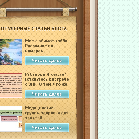
ПОПУЛЯРНЫЕ СТАТЬИ БЛОГА
Мое любимое хобби.
Рисование по
номерам.
Читать далее
Ребенок в 4 классе?
Готовьтесь к встрече
с ВПР! О том, что же
это такое.
Читать далее
Медицинские
группы здоровья для
занятий
физкультурой в
Читать далее
школе