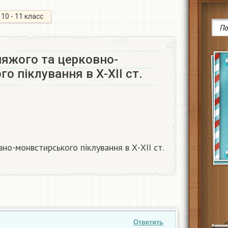
10 - 11 класс
няжого та церковно-
о піклування в Х-ХІІ ст.
но-монвстирського піклування в Х-ХІІ ст.
Ответить