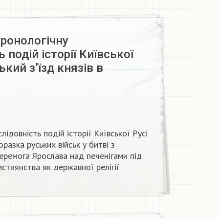
ронологічну
 подій історії Київської
кий з’їзд князів в
ідовність подій історії Київської Русі
оразка руських військ у битві з
перемога Ярослава над печенігами під
тиянства як державної релігії​