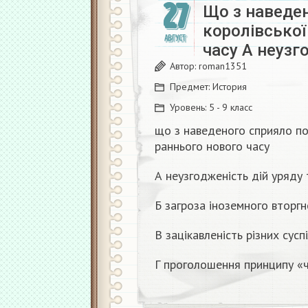
27
Що з наведе
королівської
АВГУСТ
часу А неузг
Автор:
roman1351
Предмет:
История
Уровень:
5 - 9 класс
що з наведеного сприяло по
раннього нового часу
А неузгодженість дій уряду 
Б загроза іноземного вторг
В зацікавленість різних сусп
Г проголошення принципу «ч