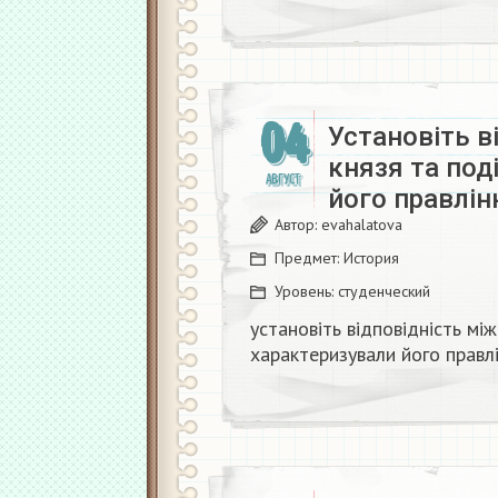
04
Установіть в
князя та под
АВГУСТ
його правлінн
Автор:
evahalatova
Предмет:
История
Уровень:
студенческий
установіть відповідність між
характеризували його правлі