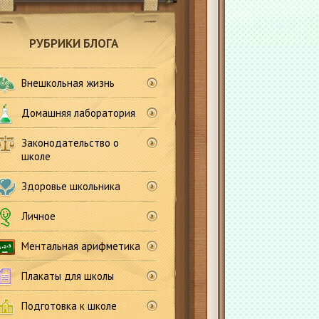
РУБРИКИ БЛОГА
Внешкольная жизнь
Домашняя лаборатория
Законодательство о
школе
Здоровье школьника
Личное
Ментальная арифметика
Плакаты для школы
Подготовка к школе