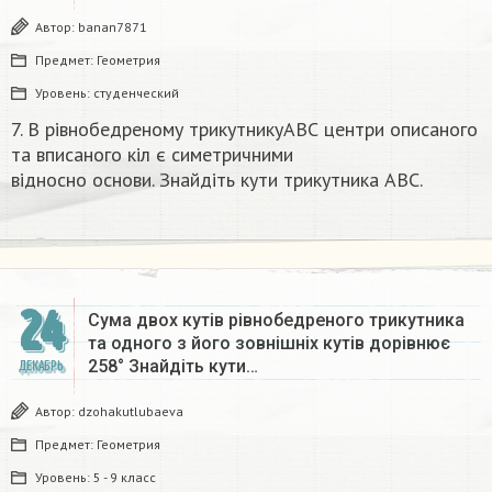
Автор:
banan7871
Предмет:
Геометрия
Уровень:
студенческий
7. В рівнобедреному трикутникуАВС центри описаного
та вписаного кіл є симетричними
відносно основи. Знайдіть кути трикутника ABC.​
24
Сума двох кутів рівнобедреного трикутника
та одного з його зовнішніх кутів дорівнює
258° Знайдіть кути…
ДЕКАБРЬ
Автор:
dzohakutlubaeva
Предмет:
Геометрия
Уровень:
5 - 9 класс