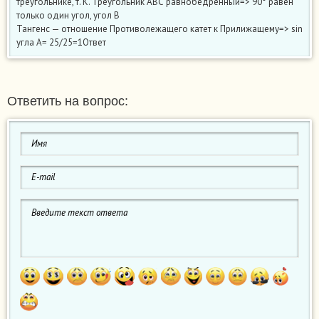
треугольнике, т. К. Треугольник АВС равнобедренный=> 90° равен
только один угол, угол В
Тангенс — отношение Противолежащего катет к Прилижащему=> sin
угла А= 25/25=1Ответ
Ответить на вопрос: