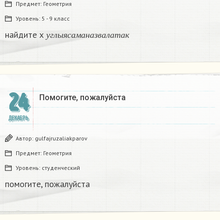
Предмет:
Геометрия
Уровень:
5 - 9 класс
у
г
л
ы
я
с
а
м
а
н
а
з
в
а
л
а
т
а
к
найдите х
у
г
л
ы
я
с
а
м
а
н
а
з
в
а
л
а
т
а
к
24
Помогите, пожалуйста ​
ДЕКАБРЬ
Автор:
gulfajruzaliakparov
Предмет:
Геометрия
Уровень:
студенческий
помогите, пожалуйста ​