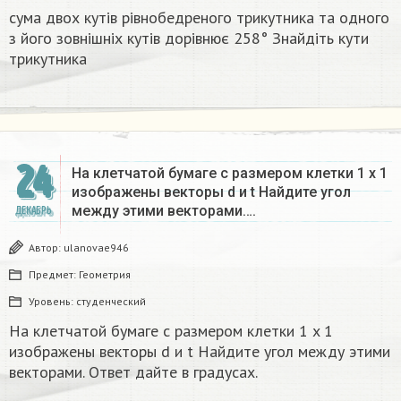
сума двох кутів рівнобедреного трикутника та одного
з його зовнішніх кутів дорівнює 258° Знайдіть кути
трикутника​
24
На клетчатой бумаге с размером клетки 1 x 1
изображены векторы d и t Найдите угол
между этими векторами….
ДЕКАБРЬ
Автор:
ulanovae946
Предмет:
Геометрия
Уровень:
студенческий
На клетчатой бумаге с размером клетки 1 x 1
изображены векторы d и t Найдите угол между этими
векторами. Ответ дайте в градусах.