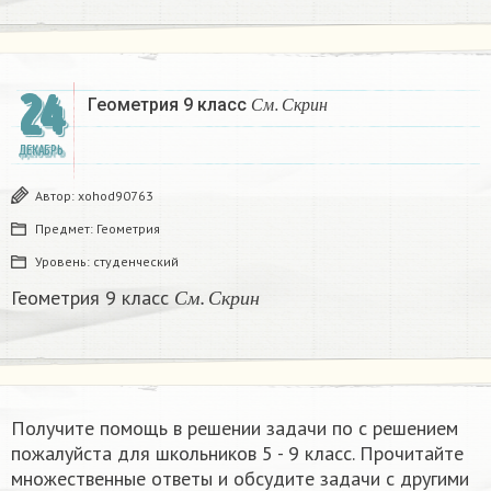
24
С
м
.
С
к
р
и
н
Геометрия 9 класс
С
м
С
к
р
и
н
ДЕКАБРЬ
Автор:
xohod90763
Предмет:
Геометрия
Уровень:
студенческий
С
м
.
С
к
р
и
н
Геометрия 9 класс
С
м
С
к
р
и
н
Получите помощь в решении задачи по с решением
пожалуйста для школьников 5 - 9 класс. Прочитайте
множественные ответы и обсудите задачи с другими