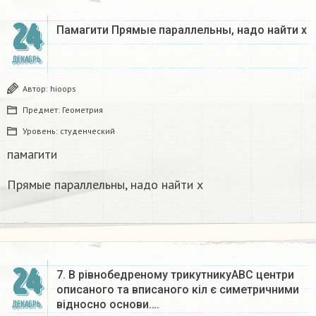
24
Памагити Прямые параллельны, надо найти x
ДЕКАБРЬ
Автор:
hioops
Предмет:
Геометрия
Уровень:
студенческий
памагити
Прямые параллельны, надо найти x
24
7. В рівнобедреному трикутникуАВС центри
описаного та вписаного кіл є симетричними
відносно основи….
ДЕКАБРЬ