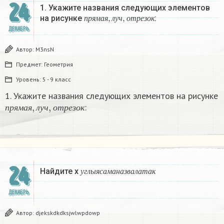
24
1. Укажите названия следующих элементов
п
р
я
м
а
я
,
л
у
ч
,
о
т
р
е
з
о
к
на рисунке
:
п
р
я
м
а
я
л
у
ч
о
т
р
е
з
о
к
ДЕКАБРЬ
Автор:
M3nsN
Предмет:
Геометрия
Уровень:
5 - 9 класс
1. Укажите названия следующих элементов на рисунке
п
р
я
м
а
я
,
л
у
ч
,
о
т
р
е
з
о
к
:
п
р
я
м
а
я
л
у
ч
о
т
р
е
з
о
к
24
у
г
л
ы
я
с
а
м
а
н
а
з
в
а
л
а
т
а
к
Найдите х
у
г
л
ы
я
с
а
м
а
н
а
з
в
а
л
а
т
а
к
ДЕКАБРЬ
Автор:
djekskdkdksjwlwpdowp