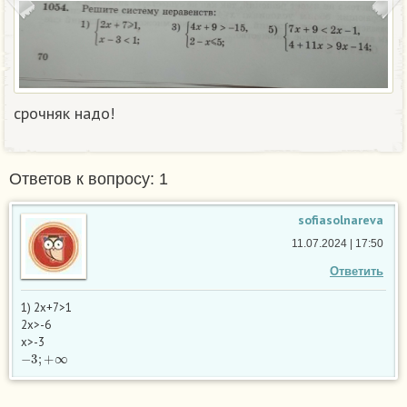
срочняк надо!
Ответов к вопросу: 1
sofiasolnareva
11.07.2024 | 17:50
Ответить
1) 2x+7>1
2x>-6
x>-3
−
3
;
+
∞