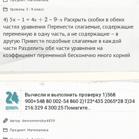
Уровень:
5 - 9 класс
х
+
2
9
х
–
4) 5х – 1 = 4
–
Раскрыть скобки в обеих
х
х
частях уравнения Перенести слагаемые, содержащие
переменную в одну часть, а не содержащие – в
другую Привести подобные слагаемые в каждой
части Разделить обе части уравнения на
коэффициент переменной бесконечно много корней​
24
Вычисли и выполнить проверку 1)568
900+548 80 002-54 860 2)123*435 2065*28 3)34
216:329 4 300:25 Помагите…
ДЕКАБРЬ
Автор:
denromenskiy4839
Предмет:
Математика