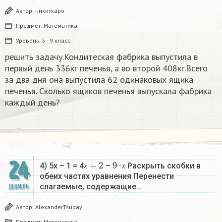
Автор:
никиткаро
Предмет:
Математика
Уровень:
5 - 9 класс
решить задачу.Кондитеская фабрика выпустила в
первый день 336кг печенья, а во второй 408кг.Всего
за два дня она выпустила 62 одинаковых ящика
печенья. Сколько ящиков печенья выпускала фабрика
каждый день?
х
+
2
9
х
–
24
4) 5х – 1 = 4
–
Раскрыть скобки в
х
х
обеих частях уравнения Перенести
слагаемые, содержащие…
ДЕКАБРЬ
Автор:
AlexanderTsupay
Предмет:
Математика