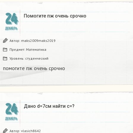
24
Помогите пж очень срочно​
ДЕКАБРЬ
Автор:
maks2009maks2019
Предмет:
Математика
Уровень:
студенческий
помогите пж очень срочно​
24
Дано d=7см найти с=?​
ДЕКАБРЬ
Автор:
vlasich8642