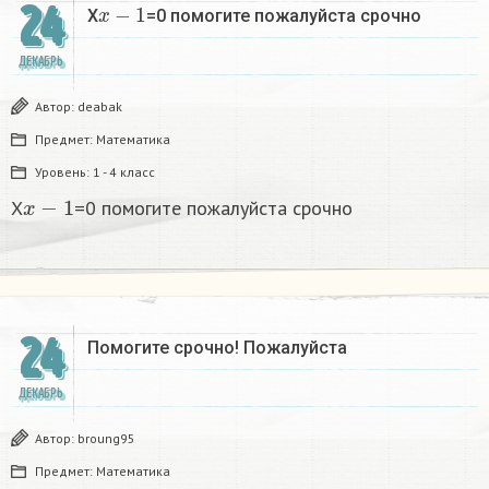
x
−
1
24
X
=0 помогите пожалуйста срочно
ДЕКАБРЬ
Автор:
deabak
Предмет:
Математика
Уровень:
1 - 4 класс
x
−
1
X
=0 помогите пожалуйста срочно
24
Помогите срочно! Пожалуйста
ДЕКАБРЬ
Автор:
broung95
Предмет:
Математика