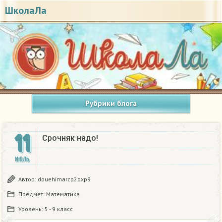
ШколаЛа
Рубрики блога
11
Срочняк надо!
ИЮЛЬ
Автор:
douehimarcp2oxp9
Предмет:
Математика
Уровень:
5 - 9 класс