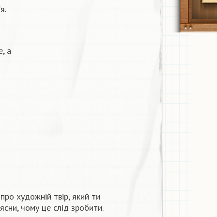
я.
, а
про художній твір, який ти
сни, чому це слід зробити.