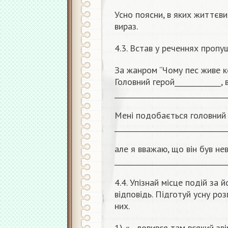
Усно поясни, в яких життєв
вираз.
4.3. Встав у реченнях пропу
За жанром “Чому пес живе кол
Головний герой_____________, 
________________________________
Мені подобається головний 
________________________________
але я вважаю, що він був не
________________________________
4.4. Упізнай місце подій за
відповідь. Підготуй усну роз
них.
1) «…ловився там всякий звір