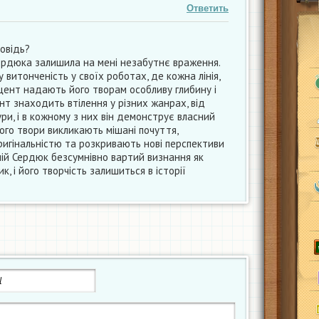
Ответить
овідь?
Сердюка залишила на мені незабутнє враження.
у витонченість у своїх роботах, де кожна лінія,
цент надають його творам особливу глибину і
ант знаходить втілення у різних жанрах, від
ри, і в кожному з них він демонструє власний
ого твори викликають мішані почуття,
игінальністю та розкривають нові перспективи
ій Сердюк безсумнівно вартий визнання як
, і його творчість залишиться в історії