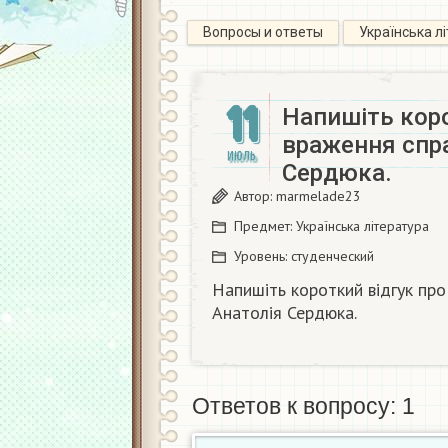
Вопросы и ответы
Українська л
11
Напишіть коро
враження спра
ИЮЛЬ
Сердюка.
Автор:
marmelade23
Предмет:
Українська література
Уровень:
студенческий
Напишіть короткий відгук про
Анатолія Сердюка.
Ответов к вопросу: 1