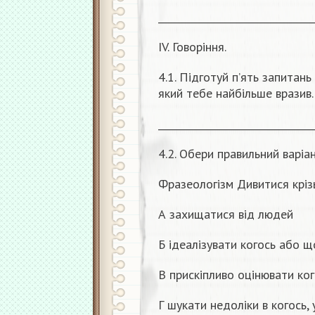
_______________________________
ІV. Говоріння.
4.1. Підготуй п’ять запитань
який тебе найбільше вразив.
_______________________________
4.2. Обери правильний варіан
Фразеологізм Дивитися кріз
А захищатися від людей
Б ідеалізувати когось або щ
В прискіпливо оцінювати ко
Г шукати недоліки в когось, 