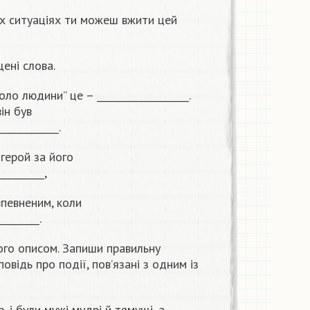
их ситуаціях ти можеш вжити цей
щені слова.
о людини” це – ___________________.
він був
____________.
герой за його
_________,
впевненим, коли
________.
 його описом. Запиши правильну
повідь про події, пов’язані з одним із
, і були мужі мудрі й тямущі, а