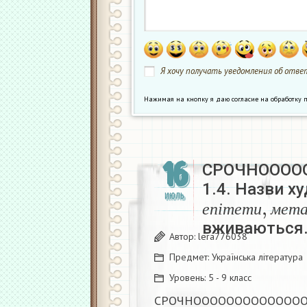
Я хочу получать уведомления об ответ
Нажимая на кнопку я даю согласие на обработк
16
СРОЧНОООО
1.4. Назви х
е
п
і
т
е
т
и
,
м
е
ИЮЛЬ
е
п
і
т
е
т
и
м
е
т
вживаються
Автор:
lera776038
Предмет:
Українська література
Уровень:
5 - 9 класс
СРОЧНООООООООООООО