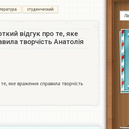
ітература
студенческий
ткий відгук про те, яке
вила творчість Анатолія
 те, яке враження справила творчість