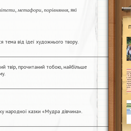
п
і
т
е
т
и
,
м
е
т
а
ф
о
р
и
,
п
о
р
і
в
н
я
н
н
я
, які
п
і
т
е
т
и
м
е
т
а
ф
о
р
и
п
о
р
і
в
н
я
н
н
я
ся тема від ідеї художнього твору.
________________________________________________________________
ний твір, прочитаний тобою, найбільше
му.
________________________________________________________________
ку народної казки «Мудра дівчина».
________________________________________________________________