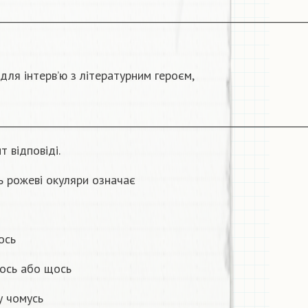
________________________________________________________________
 для інтерв’ю з літературним героєм,
________________________________________________________________
т відповіді.
ь рожеві окуляри означає
ось
гось або щось
у чомусь