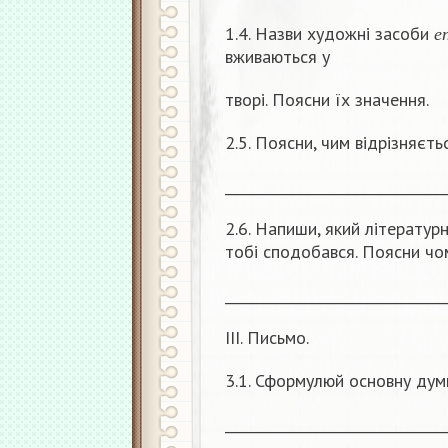
е
1.4. Назви художні засоби
е
вживаються у
творі. Поясни їх значення.
2.5. Поясни, чим відрізняєть
_______________________________
2.6. Напиши, який літератур
тобі сподобався. Поясни чо
_______________________________
ІІІ. Письмо.
3.1. Сформулюй основну дум
_______________________________