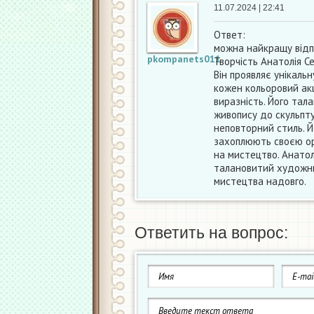
11.07.2024 | 22:41
Ответ:
можна найкращу відп
pkompanets011
Творчість Анатолія 
Він проявляє унікальн
кожен кольоровий ак
виразність. Його тал
живопису до скульпту
неповторний стиль. Й
захоплюють своєю ор
на мистецтво. Анатол
талановитий художник
мистецтва надовго.
Ответить на вопрос: