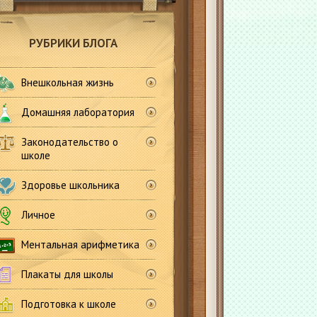
РУБРИКИ БЛОГА
Внешкольная жизнь
Домашняя лаборатория
Законодательство о
школе
Здоровье школьника
Личное
Ментальная арифметика
Плакаты для школы
Подготовка к школе