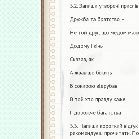
3.2. Запиши утворені прислів’
Дружба та братство –
Не той друг, що медом маже
Додому і кінь
Сказав, як
А жвавіше біжить
Б сокирою відрубав
В той хто правду каже
Г дорожче багатства
3.3. Напиши короткий відгук 
рекомендуєш прочитати. Поя