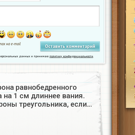
ах на e-mail
у персональных данных и принимаю
политику конфиденциальности
.
рона равнобедренного
 на 1 см длиннее вания.
роны треугольника, если…