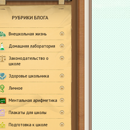
РУБРИКИ БЛОГА
Внешкольная жизнь
Домашняя лаборатория
Законодательство о
школе
Здоровье школьника
Личное
Ментальная арифметика
Плакаты для школы
Подготовка к школе