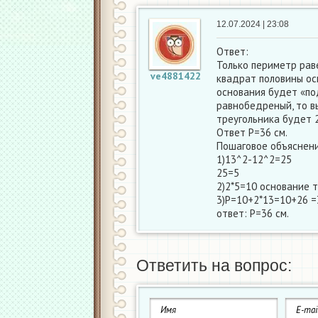
12.07.2024 | 23:08
Ответ:
Только периметр рав
ve4881422
квадрат половины ос
основания будет «под
равнобедреный, то в
треугольника будет 
Ответ Р=36 см.
Пошаговое объяснени
1)13^2-12^2=25
25=5
2)2*5=10 основание 
3)Р=10+2*13=10+26 =
ответ: Р=36 см.
Ответить на вопрос: