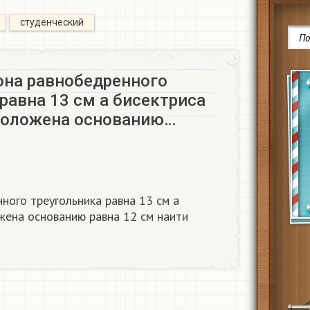
студенческий
она равнобедренного
равна 13 см а бисектриса
положена основанию…
ного треугольника равна 13 см а
жена основанию равна 12 см наити