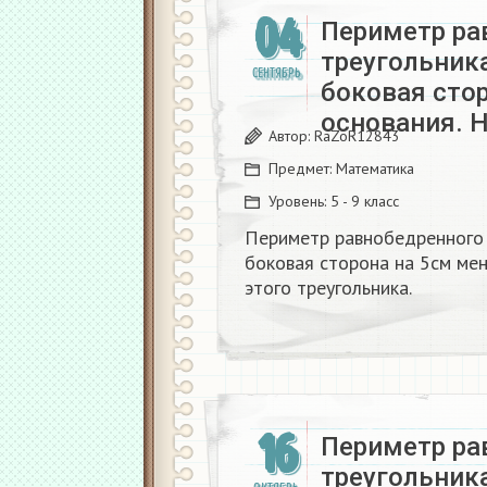
04
Периметр ра
треугольник
СЕНТЯБРЬ
боковая сто
основания. 
Автор:
RaZoR12843
Предмет:
Математика
Уровень:
5 - 9 класс
Периметр равнобедренного 
боковая сторона на 5см ме
этого треугольника. ​
16
Периметр ра
треугольник