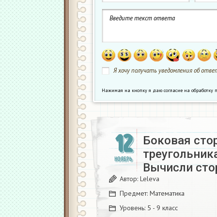
Я хочу получать уведомления об ответ
Нажимая на кнопку я даю согласие на обработк
12
Боковая сто
треугольника
НОЯБРЬ
Вычисли сто
Автор:
Leleva
Предмет:
Математика
Уровень:
5 - 9 класс