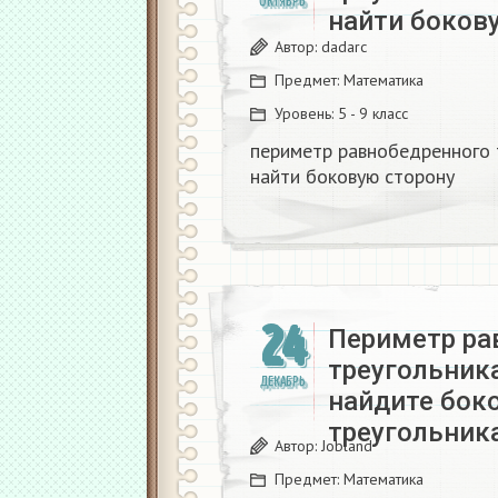
ОКТЯБРЬ
найти боков
Автор:
dadarc
Предмет:
Математика
Уровень:
5 - 9 класс
периметр равнобедренного 
найти боковую сторону
24
Периметр ра
треугольника
ДЕКАБРЬ
найдите бок
треугольника
Автор:
Jobland
Предмет:
Математика