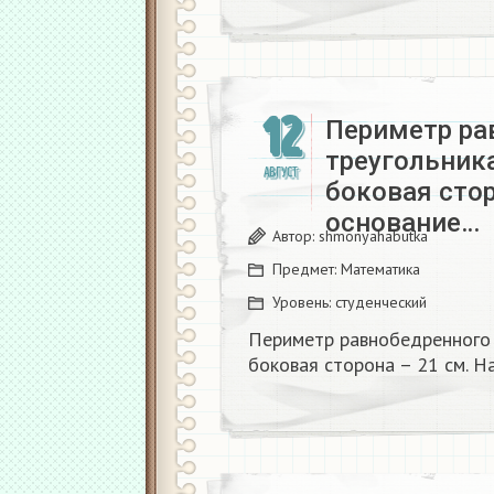
12
Периметр ра
треугольника
АВГУСТ
боковая стор
основание…
Автор:
shmonyahabutka
Предмет:
Математика
Уровень:
студенческий
Периметр равнобедренного т
боковая сторона – 21 см. Н