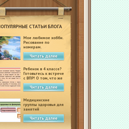
ПОПУЛЯРНЫЕ СТАТЬИ БЛОГА
Мое любимое хобби.
Рисование по
номерам.
Читать далее
Ребенок в 4 классе?
Готовьтесь к встрече
с ВПР! О том, что же
это такое.
Читать далее
Медицинские
группы здоровья для
занятий
физкультурой в
Читать далее
школе