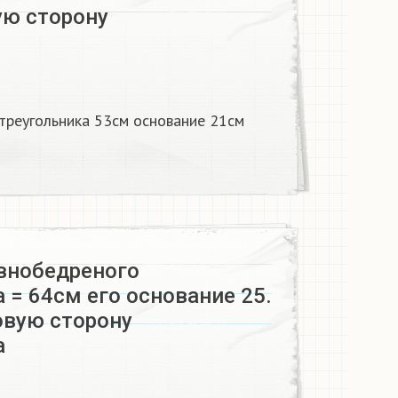
ую сторону
треугольника 53см основание 21см
внобедреного
 = 64см его основание 25.
овую сторону
​