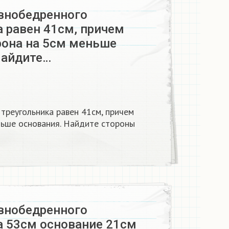
внобедренного
а равен 41см, причем
рона на 5см меньше
Найдите…
треугольника равен 41см, причем
ньше основания. Найдите стороны
внобедренного
а 53см основание 21см