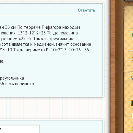
Ответить
ен 36 см. По теореме Пифагора находим
нования: 13^2-12^2=25 Тогда половина
 корнем «25 =5. Так как треугольник
ысота является и медианой, значит основание
2*5=10 Тогда периметр Р=10+2*13=10+26 =36
е:
треугольника
36 весь периметр