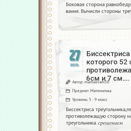
Боковая сторона равнобедр
вания. Вычисли стороны тре
27
Биссектриса
которого 52 
ИЮЛЬ
противолежа
6см и 7 см….
Автор:
mamaevam50
Предмет:
Математика
Уровень:
5 - 9 класс
Биссектриса треугольника,п
противолежащую сторону на
с
р
е
ш
е
н
и
е
м
треугольника.
с
р
е
ш
е
н
и
е
м