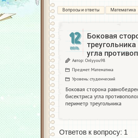
Вопросы и ответы
Математика
12
Боковая стор
треугольника 
ИЮЛЬ
угла противо
Автор:
Onlyyou98
Предмет:
Математика
Уровень:
студенческий
Боковая сторона равнобедрен
бисектриса угла противополо
периметр треугольника
Ответов к вопросу: 1