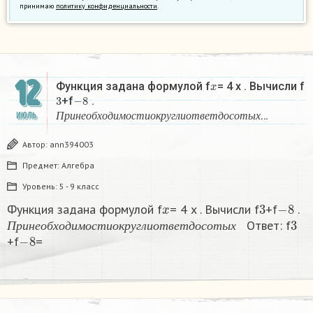
принимаю
политику конфиденциальности
.
12
x
Функция задана формулой f
= 4 x . Вычисли f
3
−
8
+f
.
П
р
и
н
е
о
б
х
о
д
и
м
о
с
т
и
о
к
р
у
г
л
и
о
т
в
е
т
д
о
с
о
т
ы
х
…
ИЮЛЬ
П
р
и
н
е
о
б
х
о
д
и
м
о
с
т
и
о
к
р
у
г
л
и
о
т
в
е
т
д
о
с
о
т
ы
х
Автор:
ann394003
Предмет:
Алгебра
Уровень:
5 - 9 класс
x
3
−
8
Функция задана формулой f
= 4 x . Вычисли f
+f
.
П
р
и
н
е
о
б
х
о
д
и
м
о
с
т
и
о
к
р
у
г
л
и
о
т
в
е
т
д
о
с
о
т
ы
х
3
Ответ: f
−
8
П
р
и
н
е
о
б
х
о
д
и
м
о
с
т
и
о
к
р
у
г
л
и
о
т
в
е
т
д
о
с
о
т
ы
х
+f
=