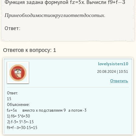
Функция задана формулой f
=5x. Вычисли f
+f
П
р
и
н
е
о
б
х
о
д
и
м
о
с
т
и
о
к
р
у
г
л
и
о
т
в
е
т
д
о
с
о
т
ы
х
.
П
р
и
н
е
о
б
х
о
д
и
м
о
с
т
и
о
к
р
у
г
л
и
о
т
в
е
т
д
о
с
о
т
ы
х
Ответ:
Ответов к вопросу: 1
lovelysisters10
20.08.2024 | 10:51
Ответить
Ответ:
15
Объяснение:
x
f
=5x вместо х подставляем 9 а потом -3
1) f6= 5*6=30
2) f-3= 5*-3=-15
9
−
3
f
+f
=30-15=15