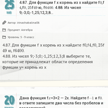
25
0
4.87. Для функции f x корень из x найдите f
,f
4
0
,
25
49
6400
,f
f
ю, f
. 4.88. Из чисел
9;-3;0;-1,25;12,3;8…
МАЙ
Автор:
irinashabalina06
Предмет:
Алгебра
Уровень:
5 - 9 класс
0
4
0
,
25
4.87. Для функции f x корень из x найдите f
,f
,f
f
49
6400
ю, f
.
4.88. Из чисел 9;-3;0;-1,25;12,3;8 выберите те,
которые не принадлежат области определения
функции у= корень из х​
20
x
−
1
0
Дана функция f
=3×2 — 2x. Найдите f
и f
.
в ответе запишите два числа без пробелов и