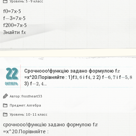
Уровень:
5 - 9 класс
0
f
=7x-5
−
3
f
=7x-5
200
f
=7x-5
х
Знайти f
х
22
x
Срочнооо!функцію задано формулою f
3
,
6
4
,
2
−
6
,
7
−
5
,
8
=x^20.Порівняйте : 1)f
i f
2) f
i f
−
2
,
4
3) f
…
ОКТЯБРЬ
Автор:
frostheart33
Предмет:
Алгебра
Уровень:
10 - 11 класс
x
срочнооо!функцію задано формулою f
=x^20.Порівняйте :
3
,
6
4
,
2