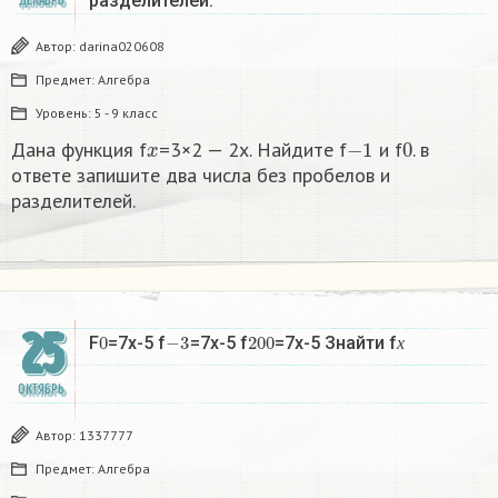
разделителей.​
ДЕКАБРЬ
Автор:
darina020608
Предмет:
Алгебра
Уровень:
5 - 9 класс
x
−
1
0
Дана функция f
=3×2 — 2x. Найдите f
и f
. в
ответе запишите два числа без пробелов и
разделителей.​
25
0
−
3
200
х
F
=7x-5 f
=7x-5 f
=7x-5 Знайти f
х
ОКТЯБРЬ
Автор:
1337777
Предмет:
Алгебра