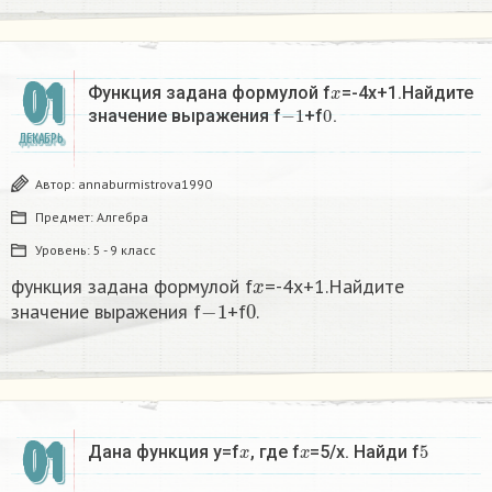
01
x
Функция задана формулой f
=-4x+1.Найдите
−
1
0
значение выражения f
+f
.​
ДЕКАБРЬ
Автор:
annaburmistrova1990
Предмет:
Алгебра
Уровень:
5 - 9 класс
x
функция задана формулой f
=-4x+1.Найдите
−
1
0
значение выражения f
+f
.​
01
x
x
5
Дана функция y=f
, где f
=5/x. Найди f
​