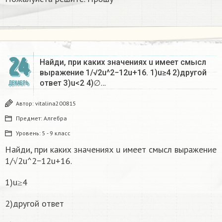
24
Найди, при каких значениях u имеет смысл
выражение 1/√2u^2−12u+16. 1)u≥4 2)другой
ответ 3)u<2 4)∅…
ДЕКАБРЬ
Автор:
vitalina200815
Предмет:
Алгебра
Уровень:
5 - 9 класс
Найди, при каких значениях u имеет смысл выражение
1/√2u^2−12u+16.
1)u≥4
2)другой ответ