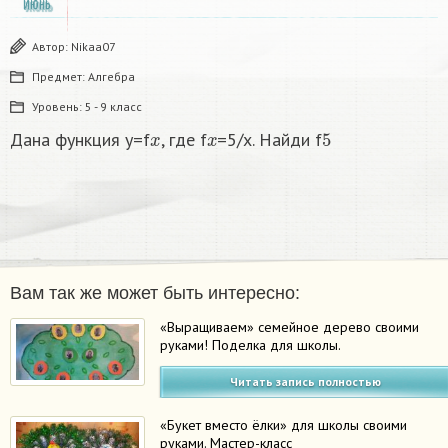
ИЮНЬ
Автор:
Nikaa07
Предмет:
Алгебра
Уровень:
5 - 9 класс
x
x
5
Дана функция y=f
, где f
=5/x. Найди f
Вам так же может быть интересно:
«Выращиваем» семейное дерево своими
руками! Поделка для школы.
Читать запись полностью
«Букет вместо ёлки» для школы своими
руками. Мастер-класс