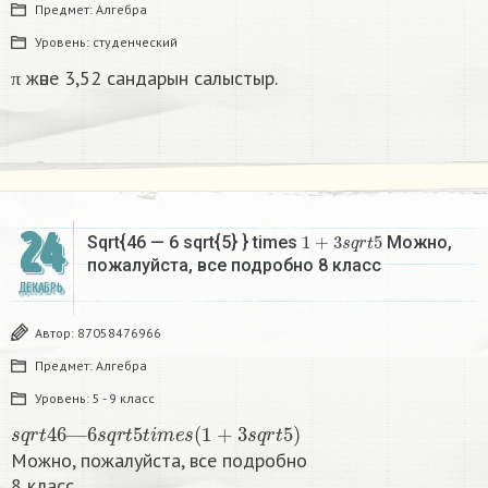
Предмет:
Алгебра
Уровень:
студенческий
π және 3,52 сандарын салыстыр.
24
1
+
3
s
q
r
t
5
Sqrt{46 — 6 sqrt{5} } times
Можно,
пожалуйста, все подробно 8 класс​
ДЕКАБРЬ
Автор:
87058476966
Предмет:
Алгебра
Уровень:
5 - 9 класс
s
q
r
t
46
—
6
s
q
r
t
5
t
i
m
e
s
(
1
+
3
s
q
r
t
5
)
Можно, пожалуйста, все подробно
8 класс​