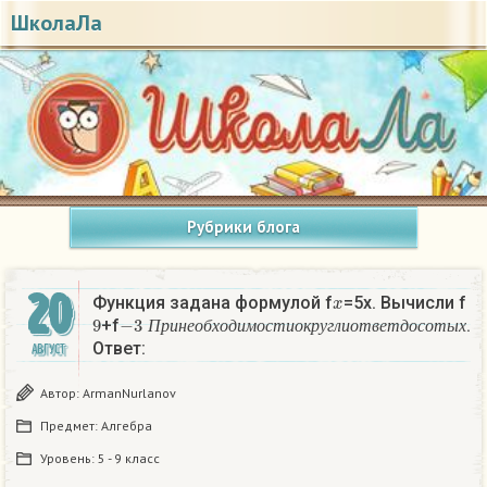
ШколаЛа
Рубрики блога
20
x
Функция задана формулой f
=5x. Вычисли f
9
−
3
П
р
и
н
е
о
б
х
о
д
и
м
о
с
т
и
о
к
р
у
г
л
и
о
т
в
е
т
д
о
с
о
+f
.
П
р
и
н
е
о
б
х
о
д
и
м
о
с
т
и
о
к
р
у
г
л
и
о
т
в
е
т
д
о
с
о
т
ы
х
Ответ:
АВГУСТ
Автор:
ArmanNurlanov
Предмет:
Алгебра
Уровень:
5 - 9 класс
x
9
−
3