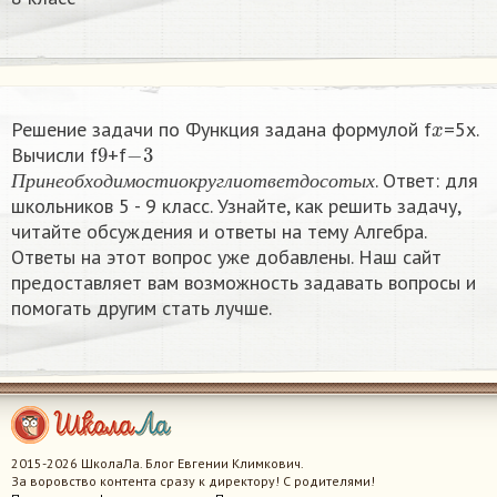
x
Решение задачи по Функция задана формулой f
=5x.
9
−
3
Вычисли f
+f
П
р
и
н
е
о
б
х
о
д
и
м
о
с
т
и
о
к
р
у
г
л
и
о
т
в
е
т
д
о
с
о
т
ы
х
. Ответ: для
П
р
и
н
е
о
б
х
о
д
и
м
о
с
т
и
о
к
р
у
г
л
и
о
т
в
е
т
д
о
с
о
т
ы
х
школьников 5 - 9 класс. Узнайте, как решить задачу,
читайте обсуждения и ответы на тему Алгебра.
Ответы на этот вопрос уже добавлены. Наш сайт
предоставляет вам возможность задавать вопросы и
помогать другим стать лучше.
2015-2026 ШколаЛа. Блог Евгении Климкович.
За воровство контента сразу к директору! С родителями!