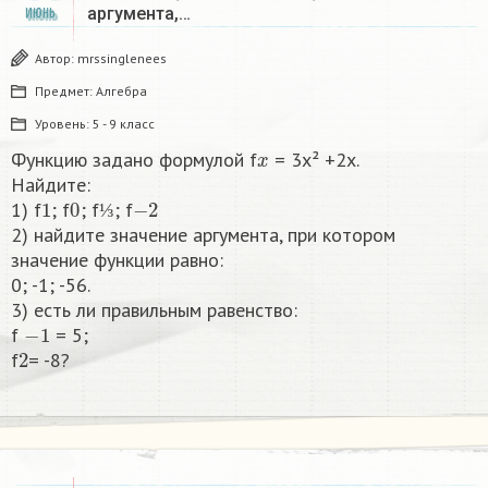
аргумента,…
ИЮНЬ
Автор:
mrssinglenees
Предмет:
Алгебра
Уровень:
5 - 9 класс
x
Функцию задано формулой f
= 3x² +2x.
Найдите:
1
0
⅓
−
2
1) f
; f
; f
; f
⅓
2) найдите значение аргумента, при котором
значение функции равно:
0; -1; -56.
3) есть ли правильным равенство:
−
1
f
= 5;
2
f
= -8?