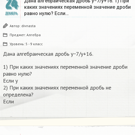
24
Дана алгебраическая дробь y−7/y+16. 1) При
каких значениях переменной значение дроби
равно нулю? Если…
ДЕКАБРЬ
Автор:
divnasta
Предмет:
Алгебра
Уровень:
5 - 9 класс
Дана алгебраическая дробь y−7/y+16.
1) При каких значениях переменной значение дроби
равно нулю?
Если y
2) При каких значениях переменной дробь не
определена?
Если