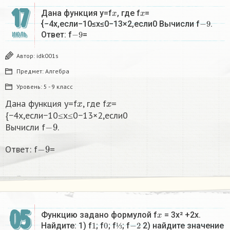
17
x
x
Дана функция y=f
, где f
=
−
9
{−4x,если−10≤x≤0−13×2,если0 Вычисли f
.
−
9
Ответ: f
=
ИЮЛЬ
Автор:
idk001s
Предмет:
Алгебра
Уровень:
5 - 9 класс
x
x
Дана функция y=f
, где f
=
{−4x,если−10≤x≤0−13×2,если0
−
9
Вычисли f
.
−
9
Ответ: f
=
05
x
Функцию задано формулой f
= 3x² +2x.
1
0
⅓
−
2
Найдите: 1) f
; f
; f
; f
2) найдите значение
⅓