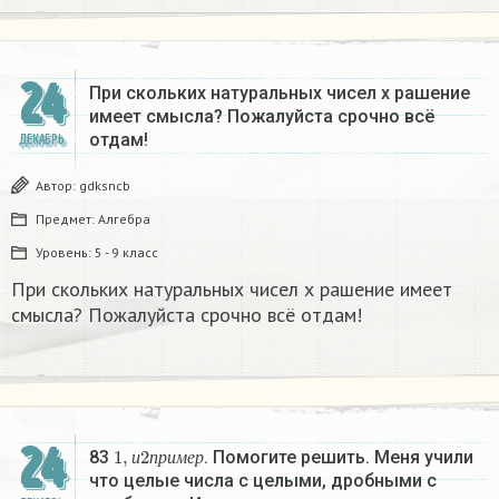
24
При скольких натуральных чисел х рашение
имеет смысла? Пожалуйста срочно всё
отдам!
ДЕКАБРЬ
Автор:
gdksncb
Предмет:
Алгебра
Уровень:
5 - 9 класс
При скольких натуральных чисел х рашение имеет
смысла? Пожалуйста срочно всё отдам!
24
1
,
и
2
п
р
и
м
е
р
83
. Помогите решить. Меня учили
и
п
р
и
м
е
р
что целые числа с целыми, дробными с