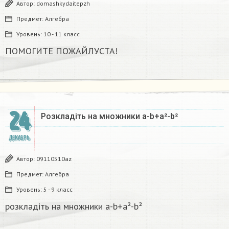
Автор:
domashkydaitepzh
Предмет:
Алгебра
Уровень:
10 - 11 класс
ПОМОГИТЕ ПОЖАЙЛУСТА!
24
Розкладіть на множники а-b+a²-b²​
ДЕКАБРЬ
Автор:
09110510az
Предмет:
Алгебра
Уровень:
5 - 9 класс
розкладіть на множники а-b+a²-b²​