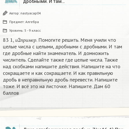
дробными. И там…
ДЕКАБРЬ
Автор:
nastyacap04
Предмет:
Алгебра
Уровень:
5 - 9 класс
1
,
и
2
п
р
и
м
е
р
83
. Помогите решить. Меня учили что
и
п
р
и
м
е
р
целые числа с целыми, дробными с дробными. И там
где дробные найти знаменатель. И домножить
числитель. Сделайте также где целые числа. Также
над скобками напишите действия. Напишите на что
сокращаете и как сокращаете. И как правильную
дробь в неправильную дробь перевести. Напишите
тоже. И всё это на листочке. Напишите. Дам 60
баллов