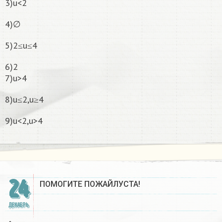
3)u<2
4)∅
5)2≤u≤4
6)2
7)u>4
8)u≤2,u≥4
9)u<2,u>4
24
ПОМОГИТЕ ПОЖАЙЛУСТА!
ДЕКАБРЬ