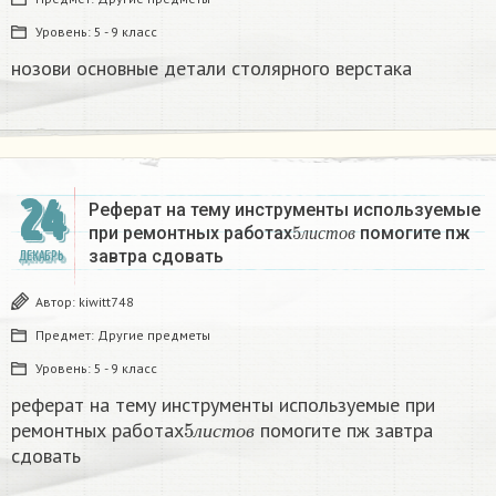
Уровень:
5 - 9 класс
нозови основные детали столярного верстака
24
Реферат на тему инструменты используемые
5
л
и
с
т
о
в
при ремонтных работах
помогите пж
л
и
с
т
о
в
завтра сдовать​
ДЕКАБРЬ
Автор:
kiwitt748
Предмет:
Другие предметы
Уровень:
5 - 9 класс
реферат на тему инструменты используемые при
5
л
и
с
т
о
в
ремонтных работах
помогите пж завтра
л
и
с
т
о
в
сдовать​