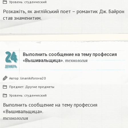
Уровень:
студенческий
Розкажіть, як англійський поет – романтик Дж. Байрон
став знаменитим.​
24
Выполнить сообщение на тему профессия
т
е
х
н
о
л
о
г
и
я
«Вышивальщица».
т
е
х
н
о
л
о
г
и
я
ДЕКАБРЬ
Автор:
linanikiforova20
Предмет:
Другие предметы
Уровень:
студенческий
Выполнить сообщение на тему профессия
«Вышивальщица».
т
е
х
н
о
л
о
г
и
я
т
е
х
н
о
л
о
г
и
я