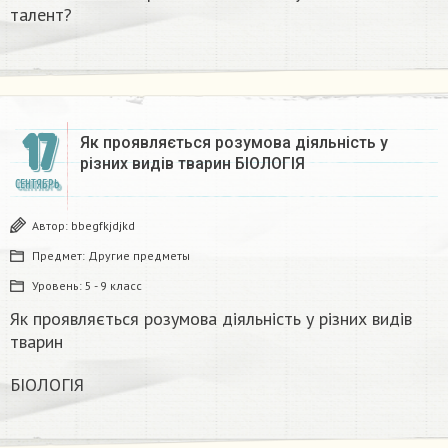
талент?
17
Як проявляється розумова діяльність у
різних видів тварин БІОЛОГІЯ
СЕНТЯБРЬ
Автор:
bbegfkjdjkd
Предмет:
Другие предметы
Уровень:
5 - 9 класс
Як проявляється розумова діяльність у різних видів
тварин
БІОЛОГІЯ