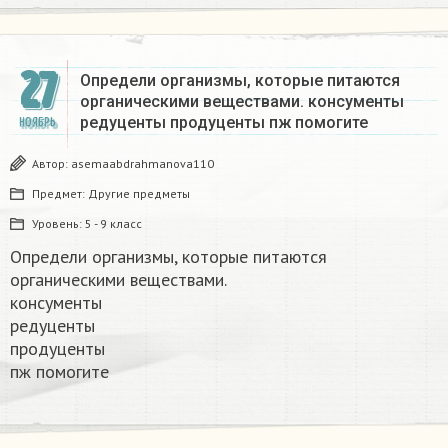
27
Определи организмы, которые питаются
органическими веществами. консументы
редуценты продуценты пж помогите​
НОЯБРЬ
Автор:
asemaabdrahmanova110
Предмет:
Другие предметы
Уровень:
5 - 9 класс
Определи организмы, которые питаются
органическими веществами.
консументы
редуценты
продуценты
пж помогите​