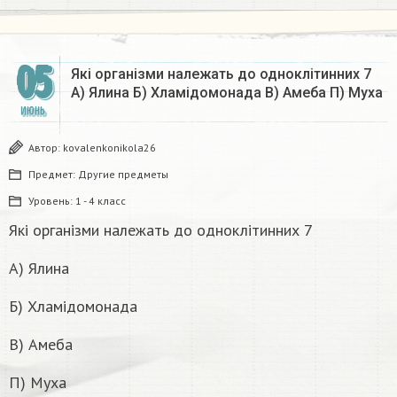
05
Які організми належать до одноклітинних 7
А) Ялина Б) Хламідомонада В) Амеба П) Муха
ИЮНЬ
Автор:
kovalenkonikola26
Предмет:
Другие предметы
Уровень:
1 - 4 класс
Які організми належать до одноклітинних 7
А) Ялина
Б) Хламідомонада
В) Амеба
П) Муха