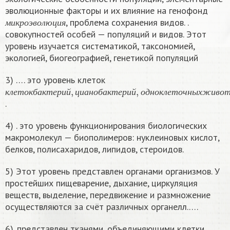
эволюционные факторы и их влияние на генофонд
м
и
к
р
о
э
в
о
л
ю
ц
и
я
, проблема сохранения видов. .
м
и
к
р
о
э
в
о
л
ю
ц
и
я
совокупностей особей — популяций и видов. Этот
уровень изучается систематикой, таксономией,
экологией, биогеографией, генетикой популяций
3) …. это уровень клеток
к
л
е
т
о
к
б
а
к
т
е
р
и
й
,
ц
и
а
н
о
б
а
к
т
е
р
и
й
,
о
д
н
о
к
л
е
т
о
ч
н
ы
х
ж
и
в
о
к
л
е
т
о
к
б
а
к
т
е
р
и
й
ц
и
а
н
о
б
а
к
т
е
р
и
й
о
д
н
о
к
л
е
т
о
ч
н
ы
х
ж
и
в
о
.
4) . это уровень функционирования биологических
макромолекул — биополимеров: нуклеиновых кислот,
белков, полисахаридов, липидов, стероидов.
5) Этот уровень представлен органами организмов. У
простейших пищеварение, дыхание, циркуляция
веществ, выделение, передвижение и размножение
осуществляются за счёт различных органелл.….
6). представлен тканями, объединяющими клетки