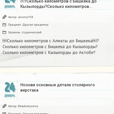
￼?Сколько километров с Бишкека до
Кызылорды?Сколько километров…
ДЕКАБРЬ
Автор:
anvera758
Предмет:
Другие предметы
Уровень:
студенческий
￼Сколько километров с Алматы до Бишкека￼?
Сколько километров с Бишкека до Кызылорды?
Сколько километров с Кызылорды до Актобе?
24
Нозови основные детали столярного
верстака
ДЕКАБРЬ
Автор:
RitaAlekseeva
Предмет:
Другие предметы