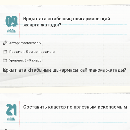
09
Қорқыт ата кітабының шығармасы қай
жанрға жатады?​
ИЮЛЬ
Автор:
martaivashiv
Предмет:
Другие предметы
Уровень:
5 - 9 класс
Қорқыт ата кітабының шығармасы қай жанрға жатады?​
21
Составить кластер по прлезным ископаемым
ИЮНЬ