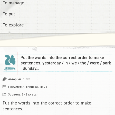
To manage
To put
To explore
24
Put the words into the correct order to make
sentences. yesterday / in / we / the / were / park
. Sunday…
ДЕКАБРЬ
Автор:
Ailinlove
Предмет:
Английский язык
Уровень:
5 - 9 класс
Put the words into the correct order to make
sentences.