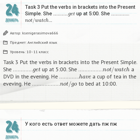
24
Task 3 Put the verbs in brackets into the Present
g
e
t
Simple. She ………….
up at 5:00. She …………….
n
o
t
/
w
a
t
c
h
…
ДЕКАБРЬ
Автор:
ksenigerasimova666
Предмет:
Английский язык
Уровень:
10 - 11 класс
Task 3 Put the verbs in brackets into the Present Simple.
g
e
t
n
o
t
/
w
a
t
c
h
She ………….
up at 5:00. She …………….
a
h
a
v
e
DVD in the evening. He ………….
a cup of tea in the
n
o
t
/
g
o
eveving. He ………………
to bed at 10:00. ​
24
У кого есть ответ можете дать пж пж ​
ДЕКАБРЬ