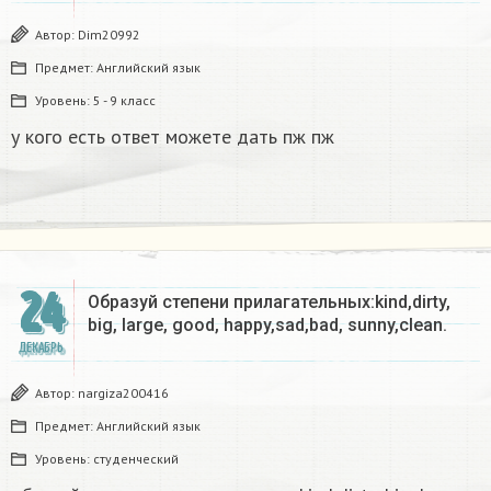
Автор:
Dim20992
Предмет:
Английский язык
Уровень:
5 - 9 класс
у кого есть ответ можете дать пж пж
24
Образуй степени прилагательных:kind,dirty,
big, large, good, happy,sad,bad, sunny,clean.​
ДЕКАБРЬ
Автор:
nargiza200416
Предмет:
Английский язык
Уровень:
студенческий