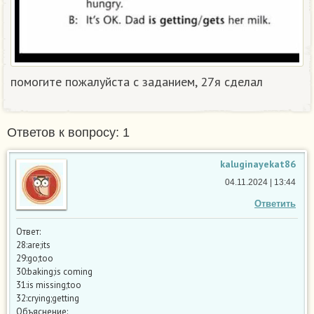
помогите пожалуйста с заданием, 27я сделал​
Ответов к вопросу: 1
kaluginayekat86
04.11.2024 | 13:44
Ответить
Ответ:
28:are;its
29:go;too
30:baking;is coming
31:is missing;too
32:crying;getting
Объяснение: