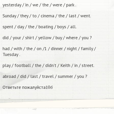
yesterday / in / we / the / were / park .
Sunday / they / to / cinema / the / last / went.
spent / day / the / boating / boys / all.
did / your / shirt / yellow / buy / where / you ?
had / with / the / on /1 / dinner / night / family /
Tuesday .
play / football / the / didn’t / Keith / in / street.
abroad / did / last / travel / summer / you ?
10
б
Ответьте пожалуйста
б