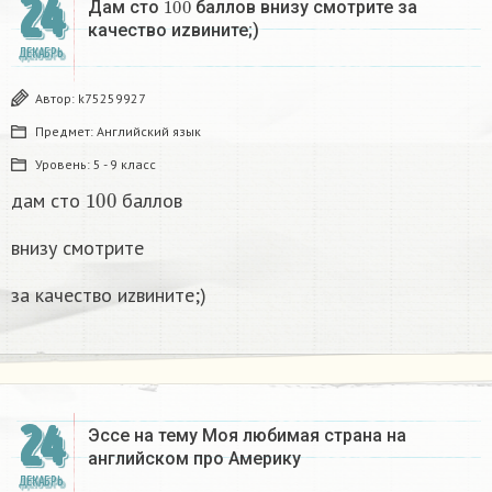
24
Дам сто
баллов внизу смотрите за
качество иzвините;)
ДЕКАБРЬ
Автор:
k75259927
Предмет:
Английский язык
Уровень:
5 - 9 класс
100
дам сто
баллов
внизу смотрите
за качество иzвините;)
24
Эссе на тему Моя любимая страна на
английском про Америку​
ДЕКАБРЬ