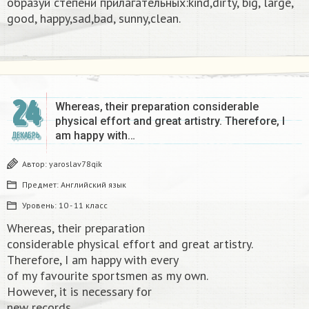
образуй степени прилагательных:kind,dirty, big, large,
good, happy,sad,bad, sunny,clean.​
24
Whereas, their preparation considerable
physical effort and great artistry. Therefore, I
am happy with…
ДЕКАБРЬ
Автор:
yaroslav78qik
Предмет:
Английский язык
Уровень:
10 - 11 класс
Whereas, their preparation
considerable physical effort and great artistry.
Therefore, I am happy with every
of my favourite sportsmen as my own.
However, it is necessary for
new records​