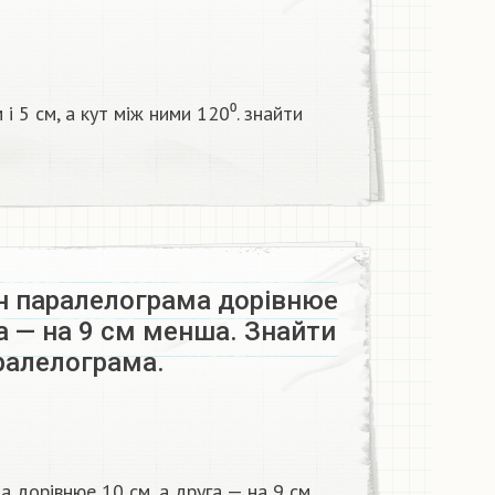
і 5 см, а кут між ними 120⁰. знайти
ін паралелограма дорівнюе
га — на 9 см менша. Знайти
ралелограма.
а дорівнюе 10 см, а друга — на 9 см