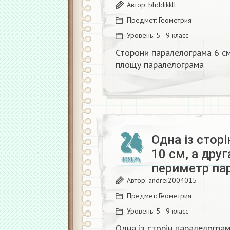
Автор:
bhddikkll
Предмет:
Геометрия
Уровень:
5 - 9 класс
Сторони паралелограма 6 см 
площу паралелограма ​
24
Одна із стор
10 см, а дру
НОЯБРЬ
периметр па
Автор:
andrei2004015
Предмет:
Геометрия
Уровень:
5 - 9 класс
Одна із сторін паралелограм