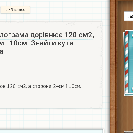
5 - 9 класс
лограма дорівнює 120 см2,
м і 10см. Знайти кути
​
є 120 см2, а сторони 24см і 10см.