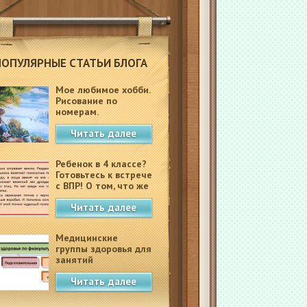
ПОПУЛЯРНЫЕ СТАТЬИ БЛОГА
Мое любимое хобби.
Рисование по
номерам.
Читать далее
Ребенок в 4 классе?
Готовьтесь к встрече
с ВПР! О том, что же
это такое.
Читать далее
Медицинские
группы здоровья для
занятий
физкультурой в
Читать далее
школе