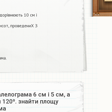
дорівнюють 10 см і
висот, проведениХ З
ама.
лелограма 6 см і 5 см, а
 120⁰. знайти площу
а ​