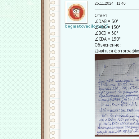
25.11.2024 | 11:40
Ответ:
∠DAB = 30°
begmatovadilorom23
∠ABC = 150°
∠BCD = 30°
∠CDA = 150°
Объяснение:
Дивіться фотографію