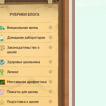
РУБРИКИ БЛОГА
Внешкольная жизнь
Домашняя лаборатория
Законодательство о
школе
Здоровье школьника
Личное
Ментальная арифметика
Плакаты для школы
Подготовка к школе