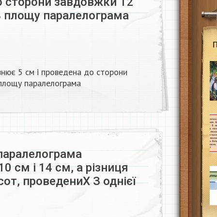
о сторони завдовжки 12
ь площу паралелограма
нює 5 см і проведена до сторони
 площу паралелограма
 паралелограма
0 см і 14 см, а різниця
сот, проведениХ З однієї