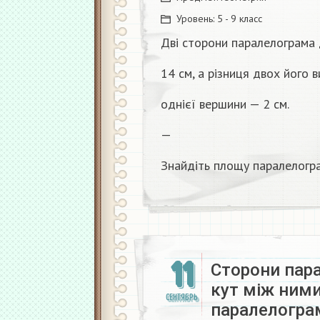
Уровень:
5 - 9 класс
Дві сторони паралелограма 
14 см, а різниця двох його 
однієї вершини — 2 см.
—
Знайдіть площу паралелогр
11
Сторони пара
кут між ними
СЕНТЯБРЬ
паралелограм