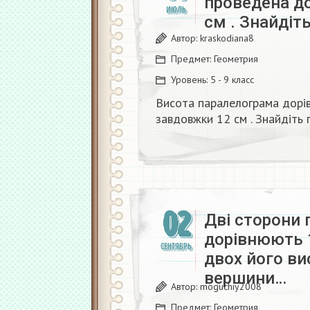
проведена д
ИЮЛЬ
см . Знайдіт
Автор:
kraskodiana8
Предмет:
Геометрия
Уровень:
5 - 9 класс
Висота паралелограма дорів
завдовжки 12 см . Знайдіть
02
Дві сторони
дорівнюють 1
СЕНТЯБРЬ
двох його ви
вершини…
Автор:
moguchiy2008
Предмет:
Геометрия