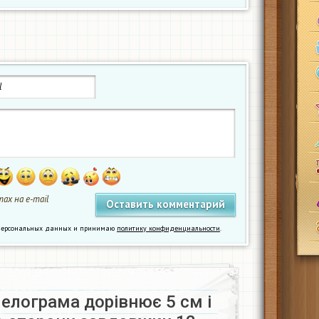
ах на e-mail
у персональных данных и принимаю
политику конфиденциальности
.
елограма дорівнює 5 см і