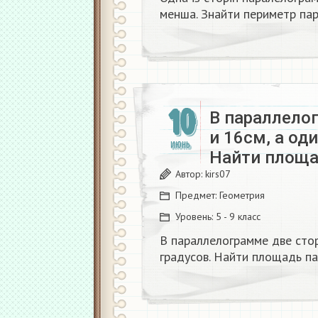
менша. Знайти периметр пар
10
В параллело
и 16см, а оди
ИЮНЬ
Найти площа
Автор:
kirs07
Предмет:
Геометрия
Уровень:
5 - 9 класс
В параллелограмме две стор
градусов. Найти площадь п