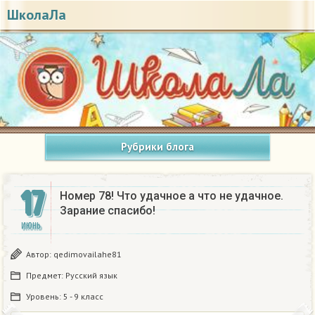
ШколаЛа
Рубрики блога
17
Номер 78! Что удачное а что не удачное.
Зарание спасибо!
ИЮНЬ
Автор:
qedimovailahe81
Предмет:
Русский язык
Уровень:
5 - 9 класс