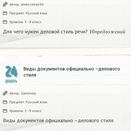
Автор:
aleksceban94
Предмет:
Русский язык
Уровень:
5 - 9 класс
10
п
р
е
д
л
о
ж
е
н
и
й
Для чего нужен деловой стиль речи?
п
р
е
д
л
о
ж
е
н
и
й
24
Виды документов официально –делового
стиля
ДЕКАБРЬ
Автор:
Zaminaej
Предмет:
Русский язык
Уровень:
5 - 9 класс
Виды документов официально –делового стиля