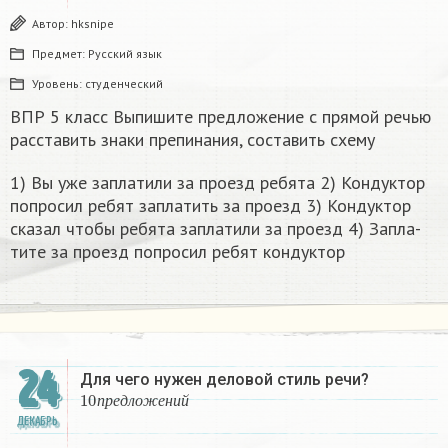
Автор:
hksnipe
Предмет:
Русский язык
Уровень:
студенческий
ВПР 5 класс Выпишите предложение с прямой речью
расставить знаки препинания, составить схему
1) Вы уже за­пла­ти­ли за про­езд ре­бя­та 2) Кон­дук­тор
по­про­сил ребят за­пла­тить за про­езд 3) Кон­дук­тор
ска­зал чтобы ре­бя­та за­пла­ти­ли за про­езд 4) За­пла­
ти­те за про­езд по­про­сил ребят кон­дук­тор​
24
Для чего нужен деловой стиль речи?
10
п
р
е
д
л
о
ж
е
н
и
й
п
р
е
д
л
о
ж
е
н
и
й
ДЕКАБРЬ