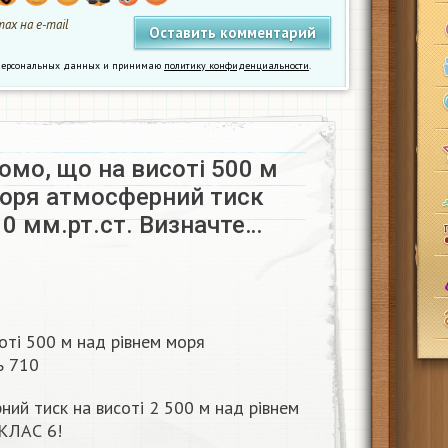
ах на e-mail
у персональных данных и принимаю
политику конфиденциальности
.
домо, що на висоті 500 м
моря атмосферний тиск
0 мм.рт.ст. Визначте…
оті 500 м над рівнем моря
ь 710
ний тиск на висоті 2 500 м над рівнем
 КЛАС 6!