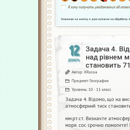
Я хочу получать уведомления об ответ
Нажимая на кнопку я даю согласие на обработк
12
Задача 4. Ві
над рівнем 
ДЕКАБРЬ
становить 71
Автор:
XRussia
Предмет:
География
Уровень:
10 - 11 класс
Задача 4. Відомо, що на вис
атмосферний тиск становит
мм.рт.ст. Визначте атмосфер
моря. сос срочно помогите!