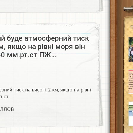
ий буде атмосферний тиск
м, якщо на рівні моря він
40 мм.рт.ст ПЖ…
рний тиск на висоті 2 км, якщо на рівні
т.ст
АЛЛОВ