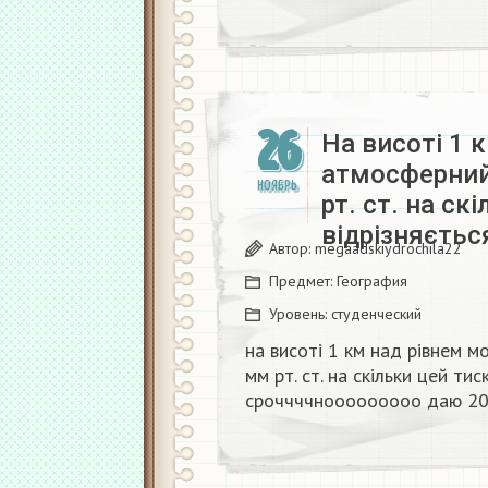
26
На висоті 1 
атмосферний
НОЯБРЬ
рт. ст. на ск
відрізняєтьс
Автор:
megaadskiydrochila22
Предмет:
География
Уровень:
студенческий
на висоті 1 км над рівнем м
мм рт. ст. на скільки цей ти
сроччччнооооооооо даю 20 