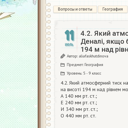
Вопросы и ответы
География
11
4.2. Який атм
Деналі, якщо б
ИЮЛЬ
194 м над рі
Автор:
aliafaskhutdinova
Предмет:
География
Уровень:
5 - 9 класс
4.2. Який атмосферний тиск на
на висоті 194 м над рівнем мо
A 140 мм рт. ст.;
E 240 мм рт. ст.;
И 340 мм рт. ст.;
О 440 мм рт. ст.​