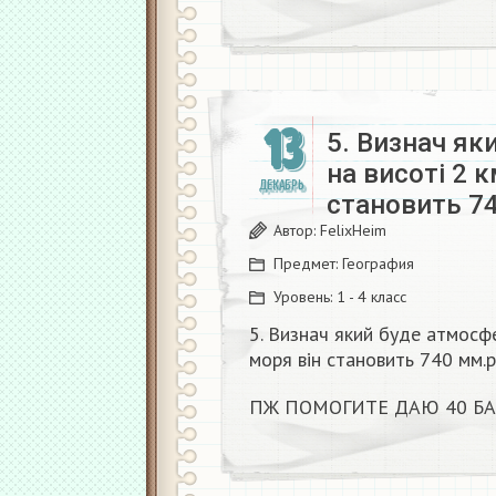
13
5. Визнач як
на висоті 2 к
ДЕКАБРЬ
становить 7
Автор:
FelixHeim
Предмет:
География
Уровень:
1 - 4 класс
5. Визнач який буде атмосфе
моря він становить 740 мм.р
ПЖ ПОМОГИТЕ ДАЮ 40 Б