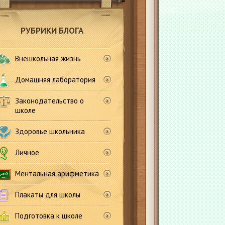
РУБРИКИ БЛОГА
Внешкольная жизнь
Домашняя лаборатория
Законодательство о
школе
Здоровье школьника
Личное
Ментальная арифметика
Плакаты для школы
Подготовка к школе