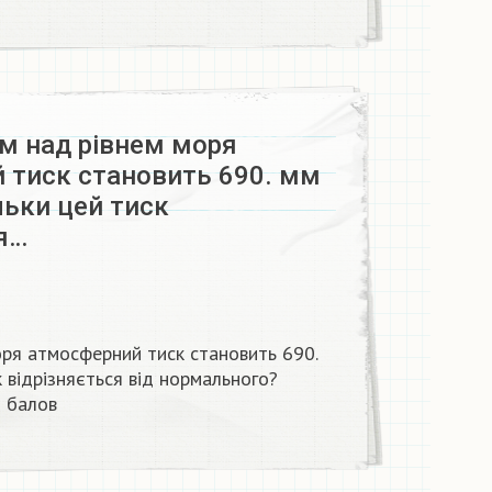
км над рівнем моря
 тиск становить 690. мм
ільки цей тиск
я…
оря атмосферний тиск становить 690.
ск відрізняється від нормального?
балов​