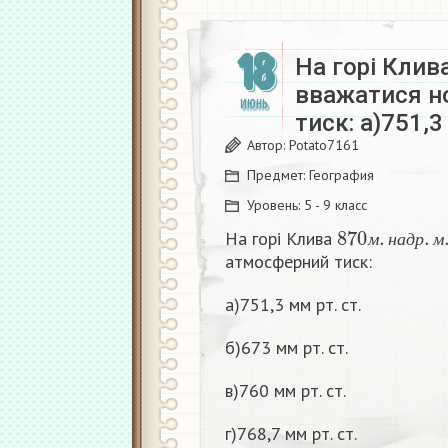
18
На горі Клив
вважатися н
ИЮНЬ
тиск: а)751,3
Автор:
Potato7161
Предмет:
География
Уровень:
5 - 9 класс
870
м
.
н
а
д
р
.
На горі Клива
м
н
а
д
р
м
атмосферний тиск:
а)751,3 мм рт. ст.
б)673 мм рт. ст.
в)760 мм рт. ст.
г)768,7 мм рт. ст.