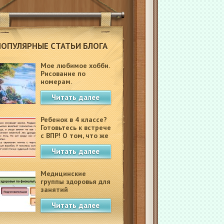
ПОПУЛЯРНЫЕ СТАТЬИ БЛОГА
Мое любимое хобби.
Рисование по
номерам.
Читать далее
Ребенок в 4 классе?
Готовьтесь к встрече
с ВПР! О том, что же
это такое.
Читать далее
Медицинские
группы здоровья для
занятий
физкультурой в
Читать далее
школе