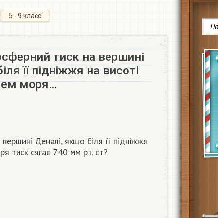
5 - 9 класс
осферний тиск на вершині
іля її підніжжя на висоті
внем моря…
 вершині Деналі, якщо біля її підніжжя
ря тиск сягає 740 мм рт. ст?