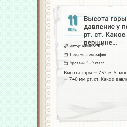
11
Высота горы
давление у 
ИЮЛЬ
рт. ст. Како
вершине…
Автор:
aubakiroff03
Предмет:
География
Уровень:
5 - 9 класс
Высота горы — 735 м. Атмо
— 740 мм рт. ст. Какое дав