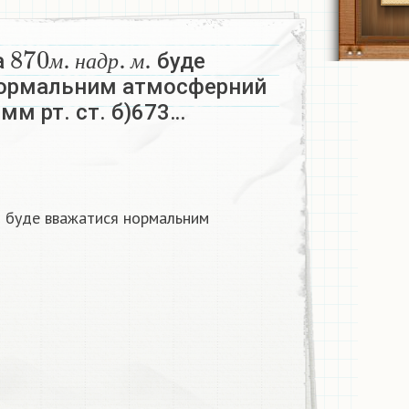
870
м
.
н
а
д
р
.
м
.
а
буде
м
н
а
д
р
м
ормальним атмосферний
 мм рт. ст. б)673…
м
.
буде вважатися нормальним