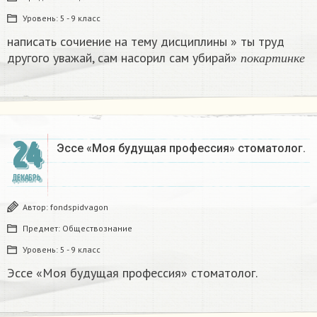
Уровень:
5 - 9 класс
написать сочиение на тему дисциплины » ты труд
п
о
к
а
р
т
и
н
к
е
другого уважай, сам насорил сам убирай»
п
о
к
а
р
т
и
н
к
е
24
Эссе «Моя будущая профессия» стоматолог.
ДЕКАБРЬ
Автор:
fondspidvagon
Предмет:
Обществознание
Уровень:
5 - 9 класс
Эссе «Моя будущая профессия» стоматолог.