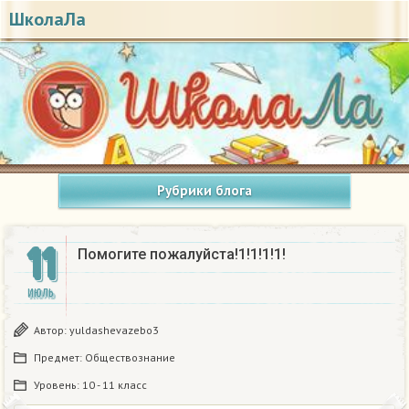
ШколаЛа
Рубрики блога
11
Помогите пожалуйста!1!1!1!1!
ИЮЛЬ
Автор:
yuldashevazebo3
Предмет:
Обществознание
Уровень:
10 - 11 класс