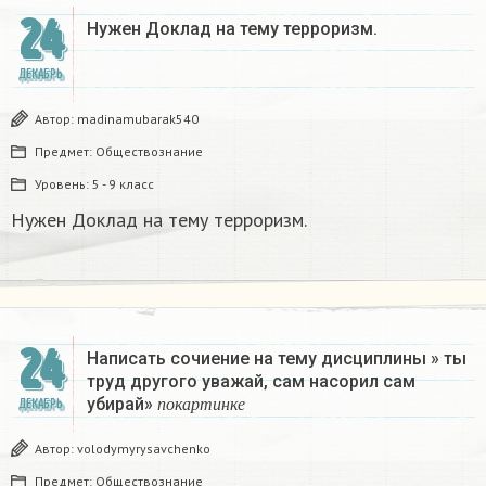
24
Нужен Доклад на тему терроризм.
ДЕКАБРЬ
Автор:
madinamubarak540
Предмет:
Обществознание
Уровень:
5 - 9 класс
Нужен Доклад на тему терроризм.
24
Написать сочиение на тему дисциплины » ты
труд другого уважай, сам насорил сам
п
о
к
а
р
т
и
н
к
е
убирай»
ДЕКАБРЬ
п
о
к
а
р
т
и
н
к
е
Автор:
volodymyrysavchenko
Предмет:
Обществознание