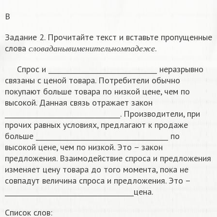
В
Задание 2. Прочитайте текст и вставьте пропущенные
с
л
о
в
а
д
а
н
ы
в
и
м
е
н
и
т
е
л
ь
н
о
м
п
а
д
е
ж
е
слова
.
с
л
о
в
а
д
а
н
ы
в
и
м
е
н
и
т
е
л
ь
н
о
м
п
а
д
е
ж
е
Спрос и ________________________________ неразрывно
связаны с ценой товара. Потребители обычно
покупают больше товара по низкой цене, чем по
высокой. Данная связь отражает закон
__________________________________. Производители, при
прочих равных условиях, предлагают к продаже
больше _______________________________________ по
высокой цене, чем по низкой. Это – закон
предложения. Взаимодействие спроса и предложения
изменяет цену товара до того момента, пока не
совпадут величина спроса и предложения. Это –
______________________________________цена.
Список слов: