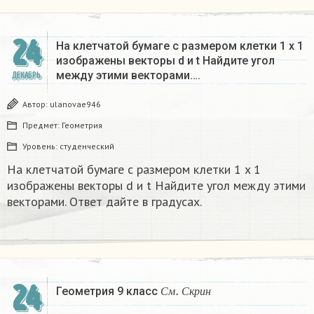
24
На клетчатой бумаге с размером клетки 1 x 1
изображены векторы d и t Найдите угол
между этими векторами….
ДЕКАБРЬ
Автор:
ulanovae946
Предмет:
Геометрия
Уровень:
студенческий
На клетчатой бумаге с размером клетки 1 x 1
изображены векторы d и t Найдите угол между этими
векторами. Ответ дайте в градусах.
С
м
.
С
к
р
и
н
24
Геометрия 9 класс
С
м
С
к
р
и
н