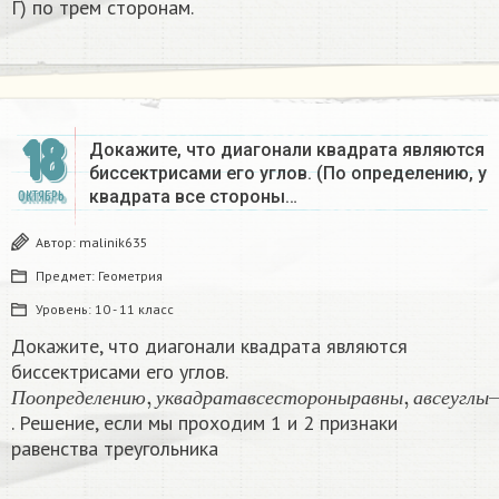
Г) по трем сторонам.​
18
Докажите, что диагонали квадрата являются
биссектрисами его углов. (По определению, у
квадрата все стороны…
ОКТЯБРЬ
Автор:
malinik635
Предмет:
Геометрия
Уровень:
10 - 11 класс
Докажите, что диагонали квадрата являются
биссектрисами его углов.
П
п
р
о
я
о
м
п
ы
р
е
е
д
е
л
е
н
и
ю
,
у
к
в
а
д
р
а
т
а
в
с
е
с
т
о
р
о
н
ы
р
а
в
н
ы
,
а
П
о
о
п
р
е
д
е
л
е
н
и
ю
у
к
в
а
д
р
а
т
а
в
с
е
с
т
о
р
о
н
ы
р
а
в
н
ы
а
в
с
е
у
г
л
ы
. Решение, если мы проходим 1 и 2 признаки
равенства треугольника ​