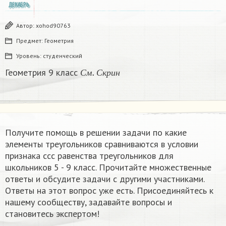
ДЕКАБРЬ
Автор:
xohod90763
Предмет:
Геометрия
Уровень:
студенческий
С
м
.
С
к
р
и
н
Геометрия 9 класс
С
м
С
к
р
и
н
Получите помощь в решении задачи по какие
элементы треугольников сравниваются в условии
признака ссс равенства треугольников​ для
школьников 5 - 9 класс. Прочитайте множественные
ответы и обсудите задачи с другими участниками.
Ответы на этот вопрос уже есть. Присоединяйтесь к
нашему сообществу, задавайте вопросы и
становитесь экспертом!