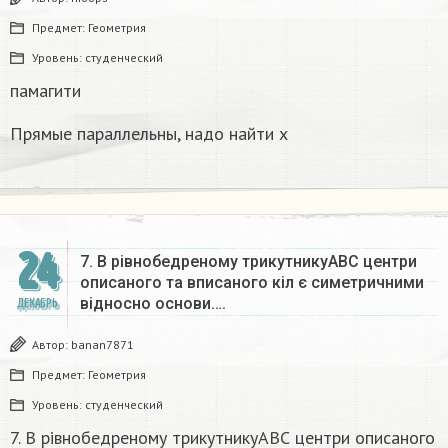
Предмет:
Геометрия
Уровень:
студенческий
памагити
Прямые параллельны, надо найти x
24
7. В рівнобедреному трикутникуАВС центри
описаного та вписаного кіл є симетричними
відносно основи….
ДЕКАБРЬ
Автор:
banan7871
Предмет:
Геометрия
Уровень:
студенческий
7. В рівнобедреному трикутникуАВС центри описаного