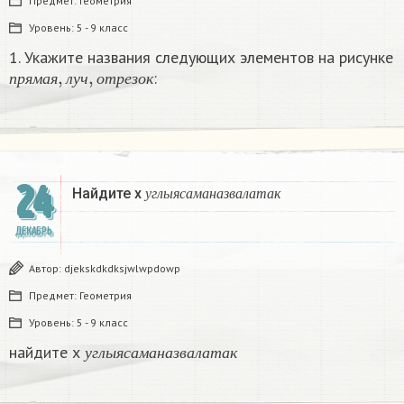
Предмет:
Геометрия
Уровень:
5 - 9 класс
1. Укажите названия следующих элементов на рисунке
п
р
я
м
а
я
,
л
у
ч
,
о
т
р
е
з
о
к
:
п
р
я
м
а
я
л
у
ч
о
т
р
е
з
о
к
у
г
л
ы
я
с
а
м
а
н
а
з
в
а
л
а
т
а
к
24
Найдите х
у
г
л
ы
я
с
а
м
а
н
а
з
в
а
л
а
т
а
к
ДЕКАБРЬ
Автор:
djekskdkdksjwlwpdowp
Предмет:
Геометрия
Уровень:
5 - 9 класс
у
г
л
ы
я
с
а
м
а
н
а
з
в
а
л
а
т
а
к
найдите х
у
г
л
ы
я
с
а
м
а
н
а
з
в
а
л
а
т
а
к