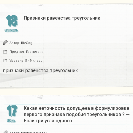
18
Признаки равенства треугольник​
СЕНТЯБРЬ
Автор:
RizGog
Предмет:
Геометрия
Уровень:
5 - 9 класс
признаки равенства треугольник​
17
Какая неточность допущена в формулировке​
первого признака подобия треугольников ? —
Если три угла одного…
ИЮНЬ
Автор:
lizabarinova412