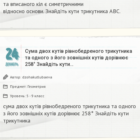
та вписаного кіл є симетричними
відносно основи. Знайдіть кути трикутника ABC.​
24
Сума двох кутів рівнобедреного трикутника
та одного з його зовнішніх кутів дорівнює
258° Знайдіть кути…
ДЕКАБРЬ
Автор:
dzohakutlubaeva
Предмет:
Геометрия
Уровень:
5 - 9 класс
сума двох кутів рівнобедреного трикутника та одного
з його зовнішніх кутів дорівнює 258° Знайдіть кути
трикутника​