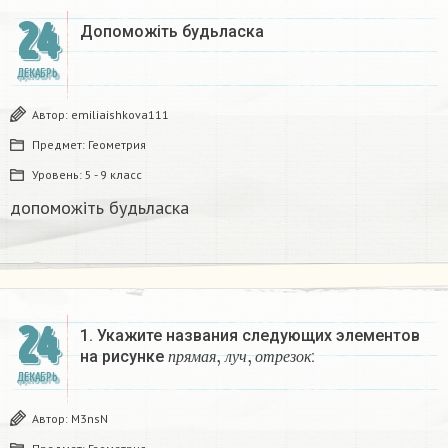
24
Допоможіть будьласка
ДЕКАБРЬ
Автор:
emiliaishkova111
Предмет:
Геометрия
Уровень:
5 - 9 класс
допоможіть будьласка
24
1. Укажите названия следующих элементов
п
р
я
м
а
я
,
л
у
ч
,
о
т
р
е
з
о
к
на рисунке
:
п
р
я
м
а
я
л
у
ч
о
т
р
е
з
о
к
ДЕКАБРЬ
Автор:
M3nsN