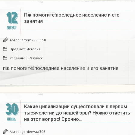
12
Пж помогите!последнее население и его
занятия​
АВГУСТ
Автор:
artem5555558
Предмет:
История
Уровень:
5 - 9 класс
пж помогите!последнее население и его занятия​
30
Какие цивилизации существовали в первом
тысячелетии до нашей эры? Нужно ответить
на этот вопрос! Срочно…
ИЮНЬ
Автор:
gordeevaa306