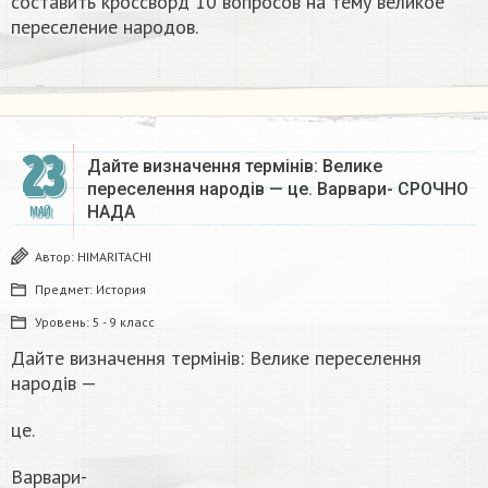
составить кроссворд 10 вопросов на тему великое
переселение народов.​
23
Дайте визначення термінів: Велике
переселення народів — це. Варвари- СРОЧНО
НАДА​
МАЙ
Автор:
HIMARITACHI
Предмет:
История
Уровень:
5 - 9 класс
Дайте визначення термінів: Велике переселення
народів —
це.
Варвари-