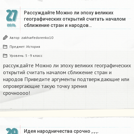
27
Рассуждайте Можно ли эпоху великих
географических открытий считать началом
сближение стран и народов…
ИЮЛЬ
Автор:
zakharfedorenko10
Предмет:
История
Уровень:
5 - 9 класс
рассуждайте Можно ли эпоху великих географических
открытий считать началом сближение стран и
народов Приведите аргументы подтверждающие или
опровергающие такую точку зрения
срочноооо!​
Идея народничества срочно ,.,.,.​