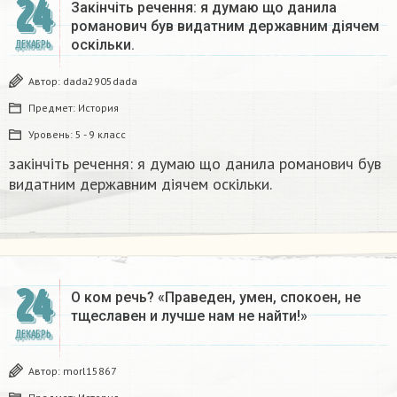
24
Закінчіть речення: я думаю що данила
романович був видатним державним діячем
оскільки.
ДЕКАБРЬ
Автор:
dada2905dada
Предмет:
История
Уровень:
5 - 9 класс
закінчіть речення: я думаю що данила романович був
видатним державним діячем оскільки.
24
О ком речь? «Праведен, умен, спокоен, не
тщеславен и лучше нам не найти!»
ДЕКАБРЬ
Автор:
morl15867