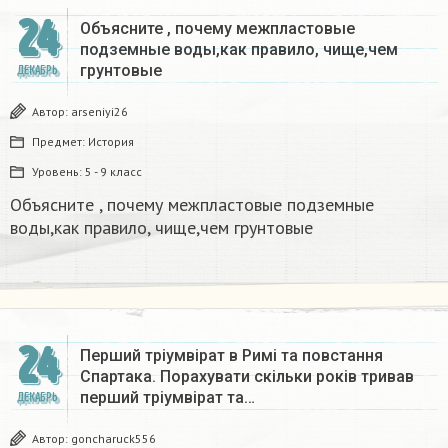
24
Объясните , почему межпластовые
подземные воды,как правило, чище,чем
грунтовые​
ДЕКАБРЬ
Автор:
arseniyi26
Предмет:
История
Уровень:
5 - 9 класс
Объясните , почему межпластовые подземные
воды,как правило, чище,чем грунтовые​
24
Перший тріумвірат в Римі та повстання
Спартака. Порахувати скільки років тривав
перший тріумвірат та…
ДЕКАБРЬ
Автор:
goncharuck556