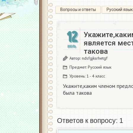
Вопросы и ответы
Русский язык
12
Укажите,каки
является мес
ИЮЛЬ
такова
Автор:
ndsfgjksrhetgf
Предмет:
Русский язык
Уровень:
1 - 4 класс
Укажите,каким членом предло
была такова
Ответов к вопросу: 1