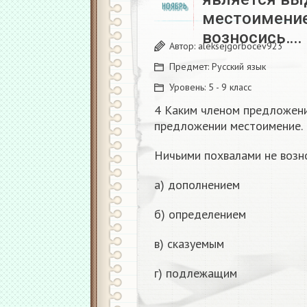
НОЯБРЬ
местоимение
возносись….
Автор:
aleksejgorbocev923
Предмет:
Русский язык
Уровень:
5 - 9 класс
4 Каким членом предложени
предложении местоимение.
Ничьими похвалами не возно
а) дополнением
б) определением
в) сказуемым
г) подлежащим