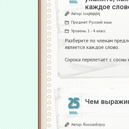
ИЮНЬ
каждое слов
Автор:
loxjkkjkjlkj
Предмет:
Русский язык
Уровень:
1 - 4 класс
Разберите по членам предло
является каждое слово.
Сорока перелетает с сосны н
25
Чем выражин
ИЮНЬ
Автор:
RussianEnjoy