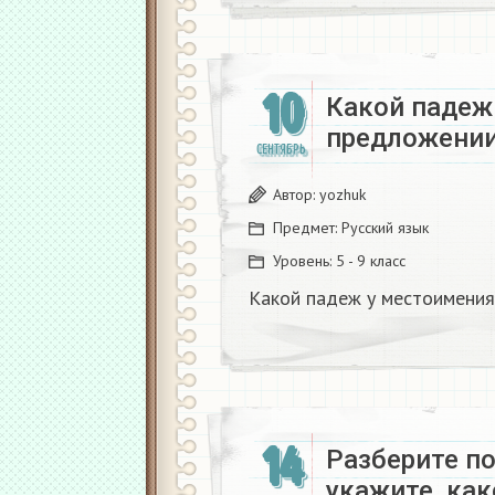
10
Какой падеж
предложени
СЕНТЯБРЬ
Автор:
yozhuk
Предмет:
Русский язык
Уровень:
5 - 9 класс
Какой падеж у местоимени
14
Разберите п
укажите, как