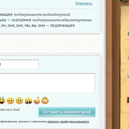
Ответить
п
о
д
ч
е
р
к
и
в
а
е
т
с
я
о
д
н
о
й
ч
е
р
т
о
й
ежащее
п
о
д
ч
е
р
к
и
в
а
е
т
с
я
д
в
у
м
я
ч
е
р
т
а
м
и
п
о
д
ч
е
р
к
и
в
а
е
т
с
я
о
д
н
о
й
ч
е
р
т
о
й
ыла — сказуемое
п
о
д
ч
е
р
к
и
в
а
е
т
с
я
д
в
у
м
я
ч
е
р
т
а
м
и
 он, она, оно, мы, вы, они — подлежащее
ах на e-mail
у персональных данных и принимаю
политику конфиденциальности
.