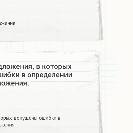
жения​
дложения, в которых
ибки в определении
ложения.
торых допущены ошибки в
жения.