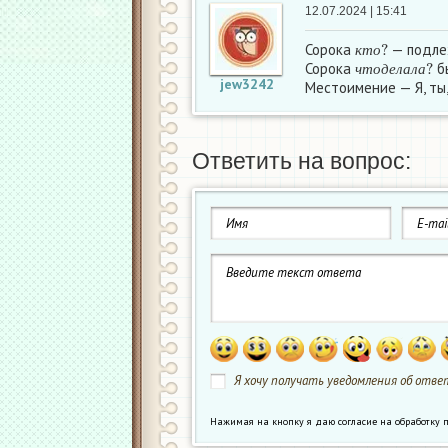
12.07.2024 | 15:41
к
т
о
?
Сорока
— подл
ч
т
о
д
е
л
а
л
а
?
к
т
о
Сорока
б
ч
т
о
д
е
л
а
л
а
jew3242
Местоимение — Я, ты,
Ответить на вопрос:
Я хочу получать уведомления об ответ
Нажимая на кнопку я даю согласие на обработк