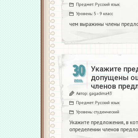
Предмет:
Русский язык
Уровень:
5 - 9 класс
чем выражины члены предло
30
Укажите пре
допущены ош
ИЮНЬ
членов пред
Автор:
gagadima43
Предмет:
Русский язык
Уровень:
студенческий
Укажите предложения, в ко
определении членов предло