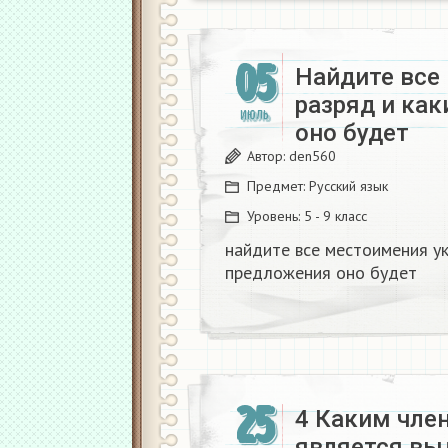
05
Найдите все
разряд и ка
ИЮЛЬ
оно будет ​
Автор:
den560
Предмет:
Русский язык
Уровень:
5 - 9 класс
найдите все местоимения у
предложения оно будет ​
25
4 Каким чле
является вы