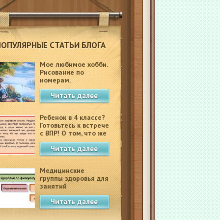
ПОПУЛЯРНЫЕ СТАТЬИ БЛОГА
Мое любимое хобби.
Рисование по
номерам.
Читать далее
Ребенок в 4 классе?
Готовьтесь к встрече
с ВПР! О том, что же
это такое.
Читать далее
Медицинские
группы здоровья для
занятий
физкультурой в
Читать далее
школе