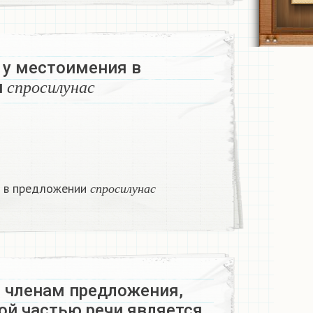
 у местоимения в
с
п
р
о
с
и
л
у
н
а
с
и
с
п
р
о
с
и
л
у
н
а
с
с
п
р
о
с
и
л
у
н
а
с
я в предложении
с
п
р
о
с
и
л
у
н
а
с
о членам предложения,
ой частью речи является