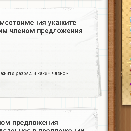
 местоимения укажите
ким членом предложения
кажите разряд и каким членом
ном предложения
деленное в предложении