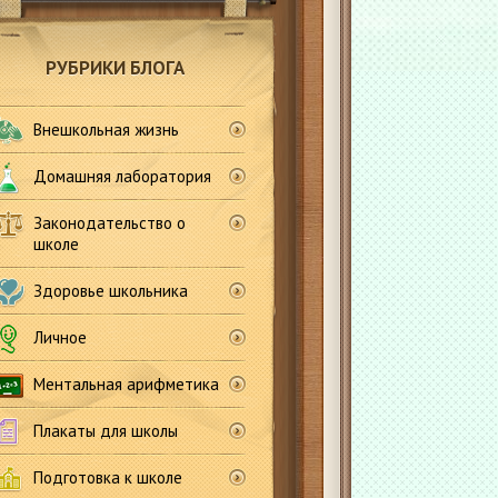
РУБРИКИ БЛОГА
Внешкольная жизнь
Домашняя лаборатория
Законодательство о
школе
Здоровье школьника
Личное
Ментальная арифметика
Плакаты для школы
Подготовка к школе