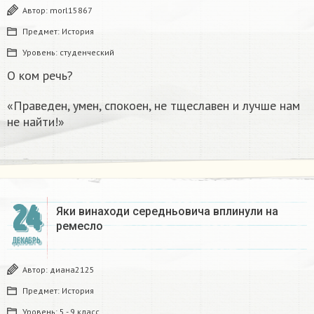
Автор:
morl15867
Предмет:
История
Уровень:
студенческий
О ком речь?
«Праведен, умен, спокоен, не тщеславен и лучше нам
не найти!»
24
Яки винаходи середньовича вплинули на
ремесло
ДЕКАБРЬ
Автор:
диана2125
Предмет:
История
Уровень:
5 - 9 класс