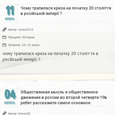
11
Чому трапилася криза на початку 20 століття
в російській імперії ?
НОЯБРЬ
Автор:
sonys2512
Предмет:
История
Уровень:
10 - 11 класс
чому трапилася криза на початку 20 століття в
російській імперії ?
04
Общественная мысль и общественное
движение в россии во второй четверти 19в
ребят расскажите самое основное
ОКТЯБРЬ
Автор:
trovov02