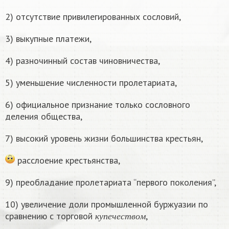
2) отсутствие привилегированных сословий,
3) выкупные платежи,
4) разночинный состав чиновничества,
5) уменьшение численности пролетариата,
6) официальное признание только сословного
деления общества,
7) высокий уровень жизни большинства крестьян,
расслоение крестьянства,
9) преобладание пролетариата “первого поколения”,
10) увеличение доли промышленной буржуазии по
к
у
п
е
ч
е
с
т
в
о
м
сравнению с торговой
,
к
у
п
е
ч
е
с
т
в
о
м