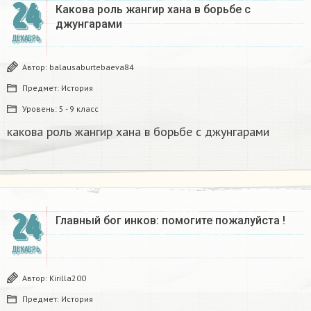
24
Какова роль жангир хана в борьбе с
джунгарами​
ДЕКАБРЬ
Автор:
balausaburtebaeva84
Предмет:
История
Уровень:
5 - 9 класс
какова роль жангир хана в борьбе с джунгарами​
24
Главный бог инков: помогите пожалуйста !
ДЕКАБРЬ
Автор:
Kirilla200
Предмет:
История