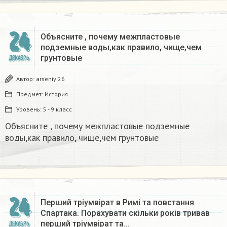
24
Объясните , почему межпластовые
подземные воды,как правило, чище,чем
грунтовые​
ДЕКАБРЬ
Автор:
arseniyi26
Предмет:
История
Уровень:
5 - 9 класс
Объясните , почему межпластовые подземные
воды,как правило, чище,чем грунтовые​
24
Перший тріумвірат в Римі та повстання
Спартака. Порахувати скільки років тривав
перший тріумвірат та…
ДЕКАБРЬ