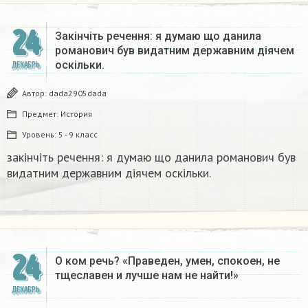
24
Закінчіть речення: я думаю що данила
романович був видатним державним діячем
оскільки.
ДЕКАБРЬ
Автор:
dada2905dada
Предмет:
История
Уровень:
5 - 9 класс
закінчіть речення: я думаю що данила романович був
видатним державним діячем оскільки.
24
О ком речь? «Праведен, умен, спокоен, не
тщеславен и лучше нам не найти!»
ДЕКАБРЬ