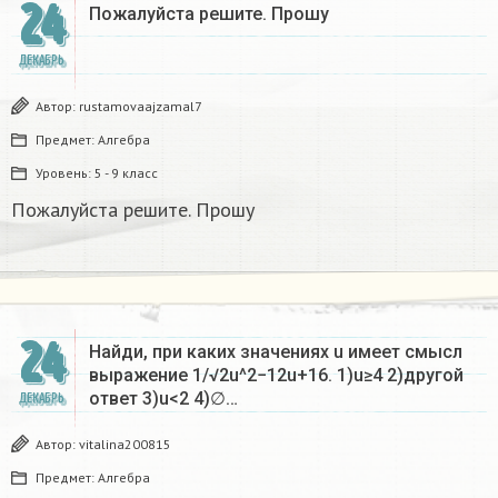
24
Пожалуйста решите. Прошу
ДЕКАБРЬ
Автор:
rustamovaajzamal7
Предмет:
Алгебра
Уровень:
5 - 9 класс
Пожалуйста решите. Прошу
24
Найди, при каких значениях u имеет смысл
выражение 1/√2u^2−12u+16. 1)u≥4 2)другой
ответ 3)u<2 4)∅…
ДЕКАБРЬ
Автор:
vitalina200815
Предмет:
Алгебра