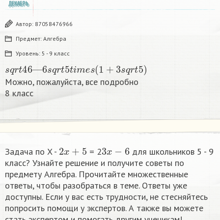
ДЕКАБРЬ
Автор:
87058476966
Предмет:
Алгебра
Уровень:
5 - 9 класс
s
q
r
t
46
—
6
s
q
r
t
5
t
i
m
e
s
(
1
+
3
s
q
r
t
5
)
Можно, пожалуйста, все подробно
8 класс​
2
x
+
5
3
x
−
6
Задача по X -
= 2
​ для школьников 5 - 9
класс? Узнайте решение и получите советы по
предмету Алгебра. Прочитайте множественные
ответы, чтобы разобраться в теме. Ответы уже
доступны. Если у вас есть трудности, не стесняйтесь
попросить помощи у экспертов. А также вы можете
стать экспертом и помогать другим ученикам!