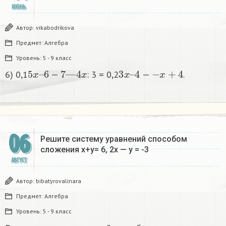
ИЮНЬ
Автор:
vikabodrikova
Предмет:
Алгебра
Уровень:
5 - 9 класс
5
6
x
–
7
—
4
x
3
4
x
–
−
x
+
4
6) 0,1
—
: 3 = 0,2
—
.​
06
Решите систему уравнений способом
сложения x+y= 6, 2х — у = -3​
АВГУСТ
Автор:
bibatyrovalinara
Предмет:
Алгебра
Уровень:
5 - 9 класс