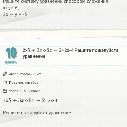
Решите систему уравнений способом сложения
x+y= 6,
2х — у = -3​
5
+
3
x
6
x
−
2
10
2x
-x
=2x-4 Решите пожалуйста
уравнение
ДЕКАБРЬ
Автор:
znatok228xm
Предмет:
Алгебра
Уровень:
5 - 9 класс
5
+
3
x
6
x
−
2
2x
-x
=2x-4
Решите пожалуйста уравнение