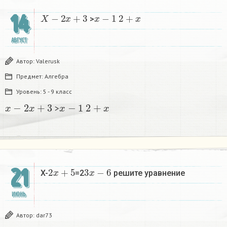
X
−
2
x
+
3
x
−
1
2
+
x
14
>
АВГУСТ
Автор:
Valerusk
Предмет:
Алгебра
Уровень:
5 - 9 класс
x
−
2
x
+
3
x
−
1
2
+
x
>
2
x
+
5
3
x
−
6
21
X-
=2
решите уравнение
ИЮНЬ
Автор:
dar73