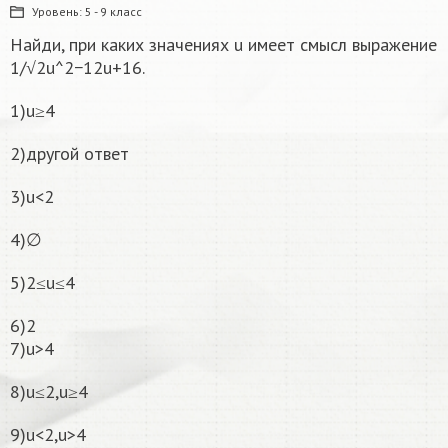
Уровень:
5 - 9 класс
Найди, при каких значениях u имеет смысл выражение
1/√2u^2−12u+16.
1)u≥4
2)другой ответ
3)u<2
4)∅
5)2≤u≤4
6)2
7)u>4
8)u≤2,u≥4
9)u<2,u>4