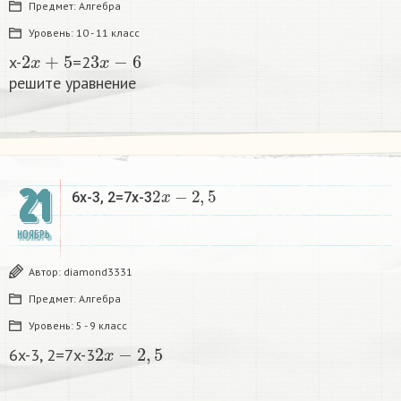
Предмет:
Алгебра
Уровень:
10 - 11 класс
2
x
+
5
3
x
−
6
x-
=2
решите уравнение
2
x
−
2
,
5
21
6x-3, 2=7x-3
НОЯБРЬ
Автор:
diamond3331
Предмет:
Алгебра
Уровень:
5 - 9 класс
2
x
−
2
,
5
6x-3, 2=7x-3