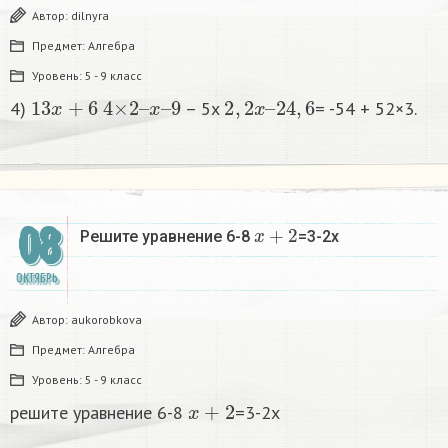
Автор:
dilnyra
Предмет:
Алгебра
Уровень:
5 - 9 класс
13
x
+
6
4
×
2
–
x
–
9
2
,
2
x
–
24
,
6
4)
– 5x
= -54 + 52×3.​
x
+
2
08
Решите уравнение 6-8
=3-2x ​
ОКТЯБРЬ
Автор:
aukorobkova
Предмет:
Алгебра
Уровень:
5 - 9 класс
x
+
2
решите уравнение 6-8
=3-2x ​