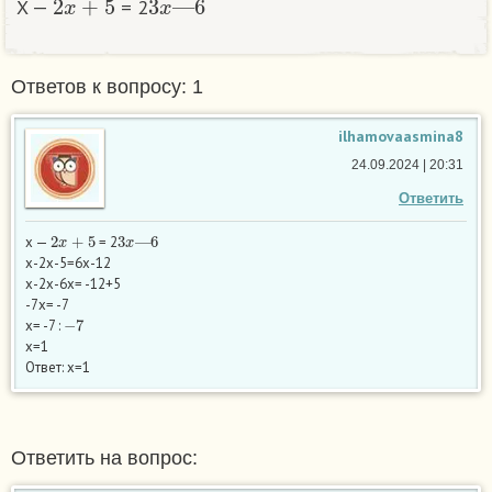
X —
= 2
Ответов к вопросу: 1
ilhamovaasmina8
24.09.2024 | 20:31
Ответить
2
x
+
5
3
x
—
6
х —
= 2
х-2х-5=6х-12
х-2х-6х= -12+5
-7х= -7
−
7
х= -7 :
х=1
Ответ: х=1
Ответить на вопрос: