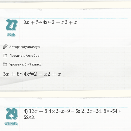
x
+
5
2
−
x
2
+
x
27
3
²-4x²=
ИЮНЬ
Автор:
rolyanastya
Предмет:
Алгебра
Уровень:
5 - 9 класс
x
+
5
2
−
x
2
+
x
3
²-4x²=
13
x
+
6
4
9
×
2
–
x
–
2
,
2
x
–
24
,
6
29
4)
– 5x
= -54 +
52×3.​
СЕНТЯБРЬ