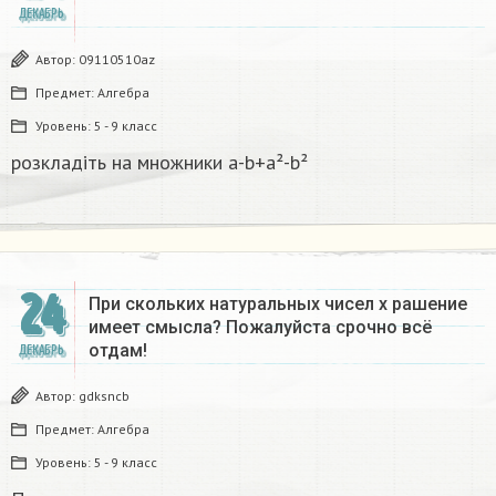
ДЕКАБРЬ
Автор:
09110510az
Предмет:
Алгебра
Уровень:
5 - 9 класс
розкладіть на множники а-b+a²-b²​
24
При скольких натуральных чисел х рашение
имеет смысла? Пожалуйста срочно всё
отдам!
ДЕКАБРЬ
Автор:
gdksncb
Предмет:
Алгебра
Уровень:
5 - 9 класс