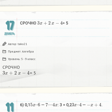
3
x
+
2
x
−
4
17
СРОЧНО
= 5​
ДЕКАБРЬ
Автор:
tako21
Предмет:
Алгебра
Уровень:
5 - 9 класс
СРОЧНО
3
x
+
2
x
−
4
= 5​
5
6
x
–
7
—
4
x
3
4
x
–
−
x
+
4
11
6) 0,1
—
: 3 = 0,2
—
.​