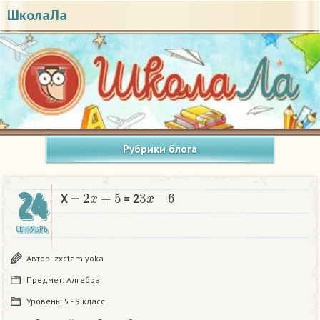
ШколаЛа
Рубрики блога
2
x
+
5
3
x
—
6
24
X —
= 2
СЕНТЯБРЬ
Автор:
zxctamiyoka
Предмет:
Алгебра
Уровень:
5 - 9 класс
2
x
+
5
3
x
—
6