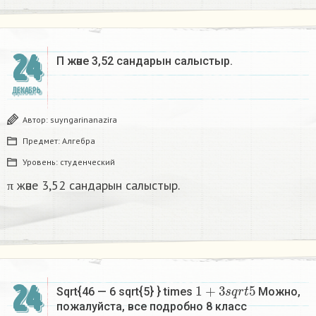
24
Π және 3,52 сандарын салыстыр. ​
ДЕКАБРЬ
Автор:
suyngarinanazira
Предмет:
Алгебра
Уровень:
студенческий
π және 3,52 сандарын салыстыр.
1
+
3
s
q
r
t
5
24
Sqrt{46 — 6 sqrt{5} } times
Можно,
пожалуйста, все подробно 8 класс​