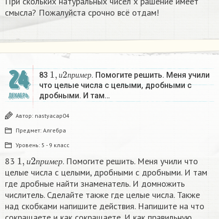
При скольких натуральных чисел х рашение имеет
смысла? Пожалуйста срочно всё отдам!
1
,
и
2
п
р
и
м
е
р
24
83
. Помогите решить. Меня учили
и
п
р
и
м
е
р
что целые числа с целыми, дробными с
дробными. И там…
ДЕКАБРЬ
Автор:
nastyacap04
Предмет:
Алгебра
Уровень:
5 - 9 класс
1
,
и
2
п
р
и
м
е
р
83
. Помогите решить. Меня учили что
и
п
р
и
м
е
р
целые числа с целыми, дробными с дробными. И там
где дробные найти знаменатель. И домножить
числитель. Сделайте также где целые числа. Также
над скобками напишите действия. Напишите на что
сокращаете и как сокращаете. И как правильную