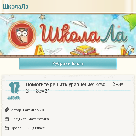
ШколаЛа
Рубрики блога
x
−
2
17
Помогите решить уравнение: -2*
+3*
2
−
3
x
=21
ДЕКАБРЬ
Автор:
Lamkiler228
Предмет:
Математика
Уровень:
5 - 9 класс