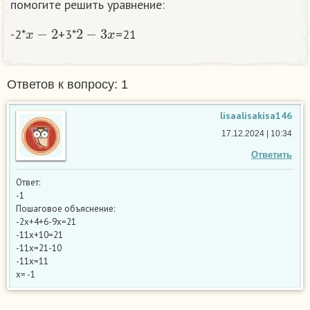
помогите решить уравнение:
x
−
2
2
−
3
x
-2*
+3*
=21
Ответов к вопросу: 1
lisaalisakisa146
17.12.2024 | 10:34
Ответить
Ответ:
-1
Пошаговое объяснение:
-2х+4+6-9х=21
-11х+10=21
-11х=21-10
-11х=11
х= -1