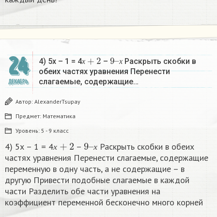
х
+
2
9
х
–
24
4) 5х – 1 = 4
–
Раскрыть скобки в
х
х
обеих частях уравнения Перенести
слагаемые, содержащие…
ДЕКАБРЬ
Автор:
AlexanderTsupay
Предмет:
Математика
Уровень:
5 - 9 класс
х
+
2
9
х
–
4) 5х – 1 = 4
–
Раскрыть скобки в обеих
х
х
частях уравнения Перенести слагаемые, содержащие
переменную в одну часть, а не содержащие – в
другую Привести подобные слагаемые в каждой
части Разделить обе части уравнения на
коэффициент переменной бесконечно много корней​