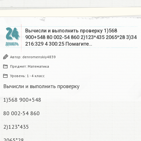
24
Вычисли и выполнить проверку 1)568
900+548 80 002-54 860 2)123*435 2065*28 3)34
216:329 4 300:25 Помагите…
ДЕКАБРЬ
Автор:
denromenskiy4839
Предмет:
Математика
Уровень:
1 - 4 класс
Вычисли и выполнить проверку
1)568 900+548
80 002-54 860
2)123*435
2065*28