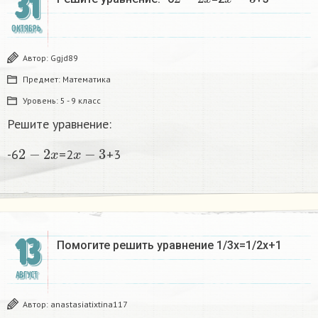
31
ОКТЯБРЬ
Автор:
Ggjd89
Предмет:
Математика
Уровень:
5 - 9 класс
Решите уравнение:
2
−
2
x
x
−
3
-6
=2
+3
13
Помогите решить уравнение 1/3x=1/2x+1
АВГУСТ
Автор:
anastasiatixtina117