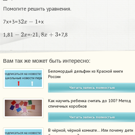
Помогите решить уравнения.
2
x
−
1
7x+3=3
+x
1
−
2
x
1
,
8
x
+
3
1,8
=-2
+7,8
Вам так же может быть интересно:
Беломордый дельфин из Красной книги
России
Читать запись полностью
Как научить ребенка считать до 100? Метод
спичечных коробков
Читать запись полностью
В чёрной, чёрной комнате… Или почему дети