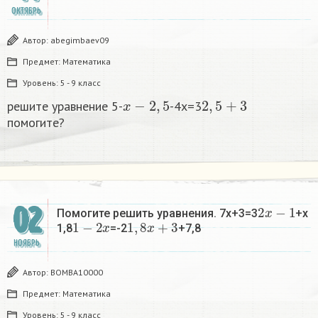
ОКТЯБРЬ
Автор:
abegimbaev09
Предмет:
Математика
Уровень:
5 - 9 класс
x
−
2
,
5
2
,
5
+
3
решите уравнение 5-
-4x=3
помогите?
2
x
−
1
02
Помогите решить уравнения. 7x+3=3
+x
1
−
2
x
1
,
8
x
+
3
1,8
=-2
+7,8
НОЯБРЬ
Автор:
BOMBA10000
Предмет:
Математика
Уровень:
5 - 9 класс