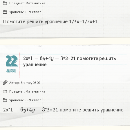
Предмет:
Математика
Уровень:
5 - 9 класс
Помогите решить уравнение 1/3x=1/2x+1
1
−
6
y
4
y
−
3
22
2x*
+
*3=21 помогите решить
уравнение ​
АВГУСТ
Автор:
Eremey0302
Предмет:
Математика
Уровень:
5 - 9 класс
1
−
6
y
4
y
−
3
2x*
+
*3=21 помогите решить уравнение ​