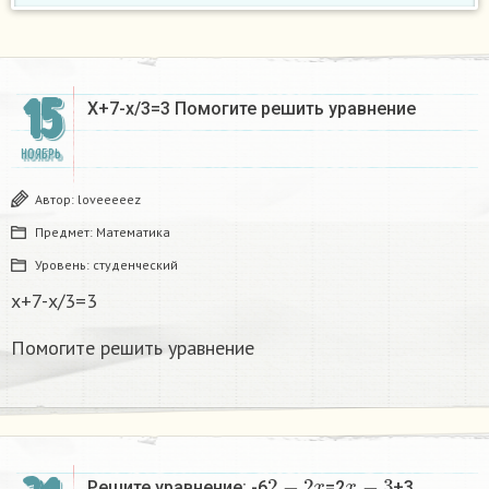
15
X+7-x/3=3 Помогите решить уравнение
НОЯБРЬ
Автор:
loveeeeez
Предмет:
Математика
Уровень:
студенческий
x+7-x/3=3
Помогите решить уравнение
2
−
2
x
x
−
3
Решите уравнение: -6
=2
+3