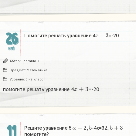
x
+
3
26
Помогите решать уравнение 4
=-20
МАЙ
Автор:
EdemKRUT
Предмет:
Математика
Уровень:
5 - 9 класс
x
+
3
помогите решать уравнение 4
=-20
x
−
2
,
5
2
,
5
+
3
11
Решите уравнение 5-
-4x=3
помогите?