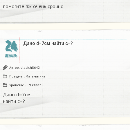
помогите пж очень срочно​
24
Дано d=7см найти с=?​
ДЕКАБРЬ
Автор:
vlasich8642
Предмет:
Математика
Уровень:
5 - 9 класс
Дано d=7см
найти с=?​