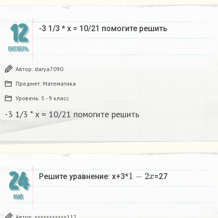
12
-3 1/3 * x = 10/21 помогите решить
ОКТЯБРЬ
Автор:
darya7090
Предмет:
Математика
Уровень:
5 - 9 класс
-3 1/3 * x = 10/21 помогите решить
1
−
2
x
24
Решите уравнение: x+3*
=27
МАЙ
Автор:
sssssssssss112