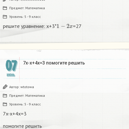
Предмет:
Математика
Уровень:
5 - 9 класс
1
−
2
x
решите уравнение: x+3*
=27
07
7x-x+4x=3 помогите решить
ИЮНЬ
Автор:
wtotowa
Предмет:
Математика
Уровень:
5 - 9 класс
7x-x+4x=3
помогите решить