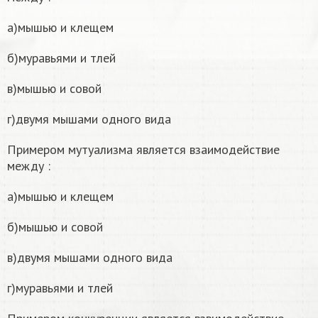
а)мышью и клещем
б)муравьями и тлей
в)мышью и совой
г)двумя мышами одного вида
Примером мутуализма является взаимодействие
между :
а)мышью и клещем
б)мышью и совой
в)двумя мышами одного вида
г)муравьями и тлей