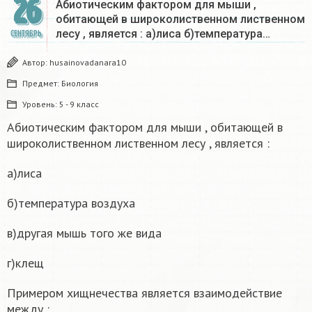
26
Абиотическим фактором для мыши ,
обитающей в широколиственном лиственном
лесу , является : а)лиса б)температура…
СЕНТЯБРЬ
Автор:
husainovadanara10
Предмет:
Биология
Уровень:
5 - 9 класс
Абиотическим фактором для мыши , обитающей в
широколиственном лиственном лесу , является :
а)лиса
б)температура воздуха
в)другая мышь того же вида
г)клещ
Примером хищнечества является взаимодействие
между :