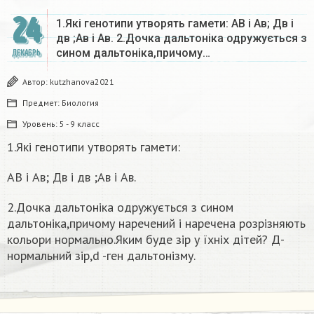
24
1.Які генотипи утворять гамети: АВ і Ав; Дв і
дв ;Ав і Ав. 2.Дочка дальтоніка одружується з
сином дальтоніка,причому…
ДЕКАБРЬ
Автор:
kutzhanova2021
Предмет:
Биология
Уровень:
5 - 9 класс
1.Які генотипи утворять гамети:
АВ і Ав; Дв і дв ;Ав і Ав.
2.Дочка дальтоніка одружується з сином
дальтоніка,причому наречений і наречена розрізняють
кольори нормально.Яким буде зір у їхніх дітей? Д-
нормальний зір,d -ген дальтонізму.