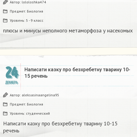
Автор:
lololoshka474
Предмет:
Биология
Уровень:
5 - 9 класс
плюсы и минусы неполного метаморфоза у насекомых​
24
Написати казку про безхребетну тварину 10-
15 речень​
ДЕКАБРЬ
Автор:
aleksasinaangelina95
Предмет:
Биология
Уровень:
студенческий
Написати казку про безхребетну тварину 10-15
речень​