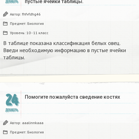
пустые ячейки таблицы.​
ДЕКАБРЬ
Автор:
fhfvfdhg46
Предмет:
Биология
Уровень:
10 - 11 класс
В таблице показана классификация белых овец.
Введи необходимую информацию в пустые ячейки
таблицы.​
24
Помогите пожалуйста сведение костях​
ДЕКАБРЬ
Автор:
aaalinnkaaa
Предмет:
Биология