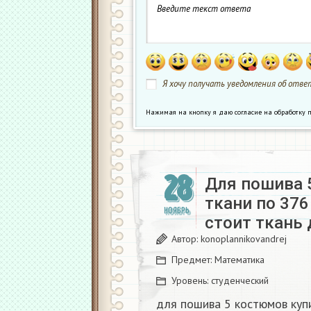
Я хочу получать уведомления об ответ
Нажимая на кнопку я даю согласие на обработк
28
Для пошива 
ткани по 376
НОЯБРЬ
стоит ткань 
Автор:
konoplannikovandrej
Предмет:
Математика
Уровень:
студенческий
для пошива 5 костюмов купи