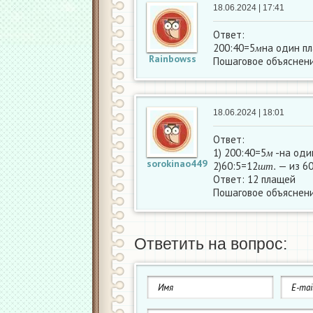
18.06.2024 | 17:41
Ответ:
м
200:40=5
на один
м
Rainbowss
Пошаговое объяснени
18.06.2024 | 18:01
Ответ:
м
1) 200:40=5
-на оди
ш
т
.
м
sorokinao449
2)60:5=12
— из 60
ш
т
Ответ: 12 плащей
Пошаговое объяснени
Ответить на вопрос: