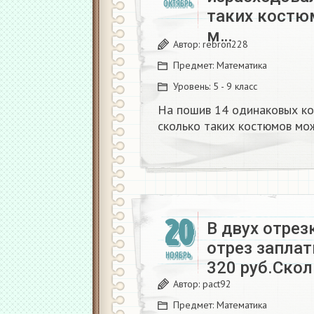
ОКТЯБРЬ
таких костю
м…
Автор:
rebron228
Предмет:
Математика
Уровень:
5 - 9 класс
На пошив 14 одинаковых ко
сколько таких костюмов мож
20
В двух отрез
отрез заплати
НОЯБРЬ
320 руб.Ско
Автор:
pact92
Предмет:
Математика