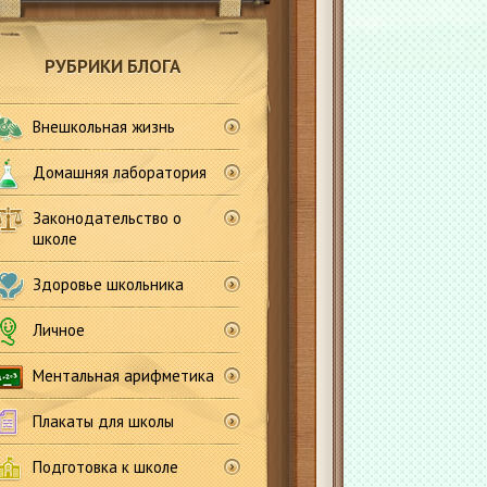
РУБРИКИ БЛОГА
Внешкольная жизнь
Домашняя лаборатория
Законодательство о
школе
Здоровье школьника
Личное
Ментальная арифметика
Плакаты для школы
Подготовка к школе