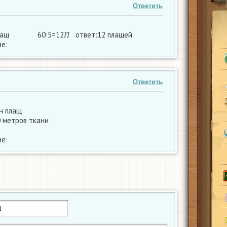
Ответить
П
 плащ 60:5=12
ответ:12 плащей
П
е:
Ответить
н плащ
 метров ткани
е: