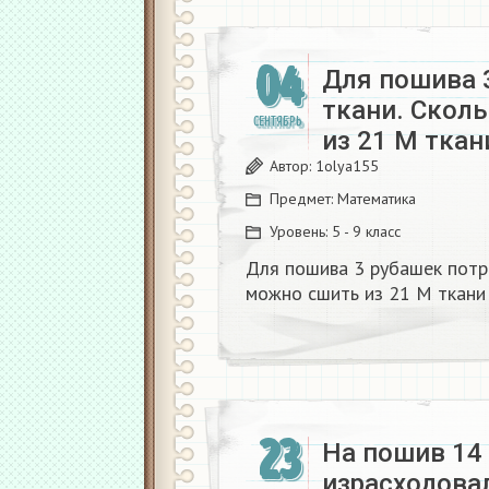
04
Для пошива 
ткани. Скол
СЕНТЯБРЬ
из 21 М ткан
Автор:
1olya155
Предмет:
Математика
Уровень:
5 - 9 класс
Для пошива 3 рубашек потре
можно сшить из 21 М ткани
23
На пошив 14
израсходова