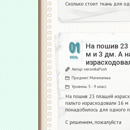
Сколько стоит ткань для од
01
На пошив 23
м и 3 дм. А 
ИЮНЬ
израсходова
Автор:
veronikaPush
Предмет:
Математика
Уровень:
5 - 9 класс
На пошив 23 плащей израсхо
пальто израсходовали 16 м 
понадобилось для одного п
С решением, пожалуйста