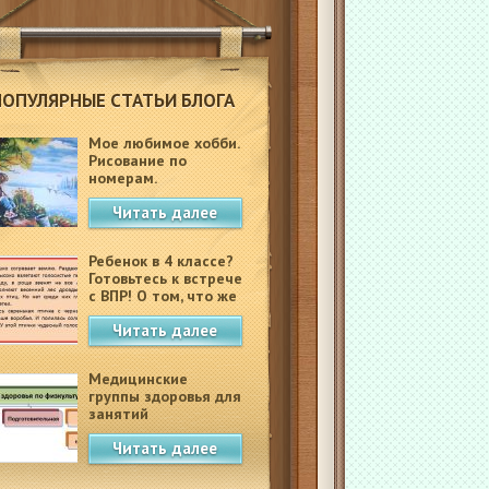
ПОПУЛЯРНЫЕ СТАТЬИ БЛОГА
Мое любимое хобби.
Рисование по
номерам.
Читать далее
Ребенок в 4 классе?
Готовьтесь к встрече
с ВПР! О том, что же
это такое.
Читать далее
Медицинские
группы здоровья для
занятий
физкультурой в
Читать далее
школе