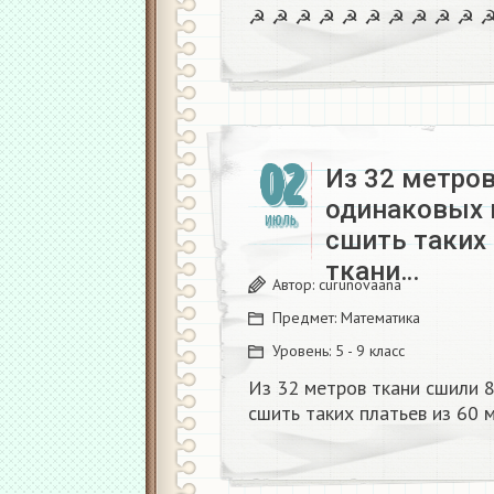
☭ ☭ ☭ ☭ ☭ ☭ ☭ ☭ ☭ ☭ 
02
Из 32 метров
одинаковых 
ИЮЛЬ
сшить таких 
ткани…
Автор:
curunovaana
Предмет:
Математика
Уровень:
5 - 9 класс
Из 32 метров ткани сшили 
сшить таких платьев из 60 м