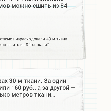
мов можно сшить из 84
стюмов израсходовали 49 м ткани
но сшить из 84 м ткани?
ках 30 м ткани. За один
ли 160 руб., а за другой —
лько метров ткани…