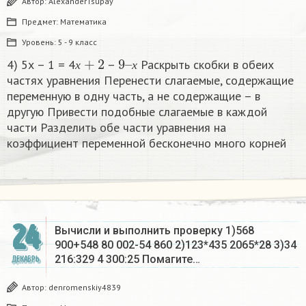
Автор:
AlexanderTsupay
Предмет:
Математика
Уровень:
5 - 9 класс
х
+
2
9
х
–
4) 5х – 1 = 4
–
Раскрыть скобки в обеих
х
х
частях уравнения Перенести слагаемые, содержащие
переменную в одну часть, а не содержащие – в
другую Привести подобные слагаемые в каждой
части Разделить обе части уравнения на
коэффициент переменной бесконечно много корней​
24
Вычисли и выполнить проверку 1)568
900+548 80 002-54 860 2)123*435 2065*28 3)34
216:329 4 300:25 Помагите…
ДЕКАБРЬ
Автор:
denromenskiy4839