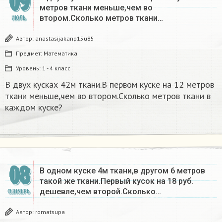
09
метров ткани меньше,чем во
втором.Сколько метров ткани…
ИЮЛЬ
Автор:
anastasijakanp15u85
Предмет:
Математика
Уровень:
1 - 4 класс
В двух кусках 42м ткани.В первом куске на 12 метров
ткани меньше,чем во втором.Сколько метров ткани в
каждом куске?
08
В одном куске 4м ткани,в другом 6 метров
такой же ткани.Первый кусок на 18 руб.
дешевле,чем второй.Сколько…
СЕНТЯБРЬ
Автор:
romatsupa