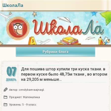
ШколаЛа
Рубрики блога
07
Для пошива штор купили три куска ткани. в
первом куске было 48,75м ткани , во втором
на 29,205 м меньше…
ДЕКАБРЬ
Автор:
cendybaevaajnagl
Предмет:
Математика
Уровень:
5 - 9 класс