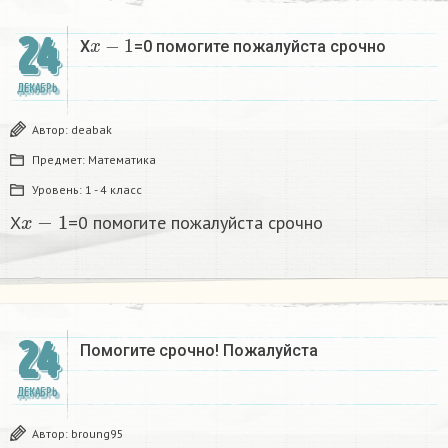
x
−
1
24
X
=0 помогите пожалуйста срочно
ДЕКАБРЬ
Автор:
deabak
Предмет:
Математика
Уровень:
1 - 4 класс
x
−
1
X
=0 помогите пожалуйста срочно
24
Помогите срочно! Пожалуйста
ДЕКАБРЬ
Автор:
broung95