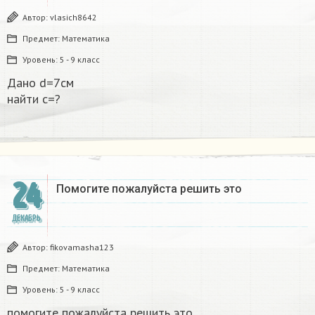
Автор:
vlasich8642
Предмет:
Математика
Уровень:
5 - 9 класс
Дано d=7см
найти с=?​
24
Помогите пожалуйста решить это
ДЕКАБРЬ
Автор:
fikovamasha123
Предмет:
Математика
Уровень:
5 - 9 класс
помогите пожалуйста решить это