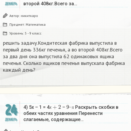
второй 408кг.Всего за…
ДЕКАБРЬ
Автор:
никиткаро
Предмет:
Математика
Уровень:
5 - 9 класс
решить задачу.Кондитеская фабрика выпустила в
первый день 336кг печенья, а во второй 408кг.Всего
за два дня она выпустила 62 одинаковых ящика
печенья. Сколько ящиков печенья выпускала фабрика
каждый день?
х
+
2
9
х
–
24
4) 5х – 1 = 4
–
Раскрыть скобки в
х
х
обеих частях уравнения Перенести
слагаемые, содержащие…
ДЕКАБРЬ