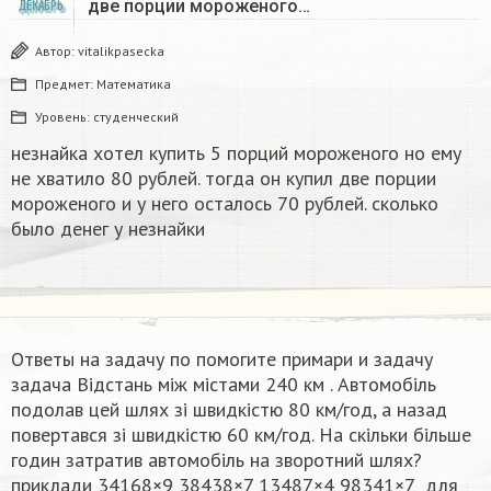
две порции мороженого…
ДЕКАБРЬ
Автор:
vitalikpasecka
Предмет:
Математика
Уровень:
студенческий
незнайка хотел купить 5 порций мороженого но ему
не хватило 80 рублей. тогда он купил две порции
мороженого и у него осталось 70 рублей. сколько
было денег у незнайки
Ответы на задачу по помогите примари и задачу
задача Відстань між містами 240 км . Автомобіль
подолав цей шлях зі швидкістю 80 км/год, а назад
повертався зі швидкістю 60 км/год. На скільки більше
годин затратив автомобіль на зворотний шлях?
приклади 34168×9 38438×7 13487×4 98341×7 ​ для