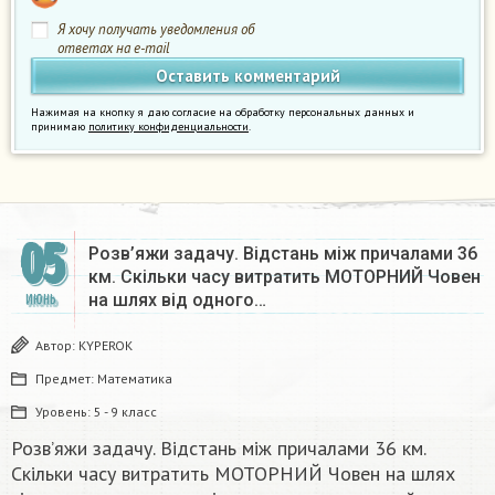
Я хочу получать уведомления об
ответах на e-mail
Нажимая на кнопку я даю согласие на обработку персональных данных и
принимаю
политику конфиденциальности
.
05
Розв’яжи задачу. Вiдстань між причалами 36
км. Скільки часу витратить МОТОРНИЙ Човен
на шлях від одного…
ИЮНЬ
Автор:
KYPEROK
Предмет:
Математика
Уровень:
5 - 9 класс
Розв’яжи задачу. Вiдстань між причалами 36 км.
Скільки часу витратить МОТОРНИЙ Човен на шлях