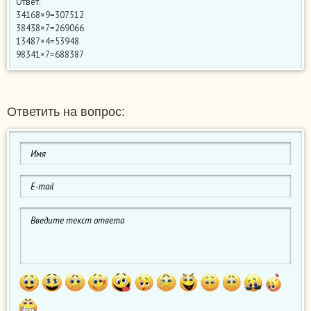
Ответ:
34168×9=307512
38438×7=269066
13487×4=53948
98341×7=688387
Ответить на вопрос: