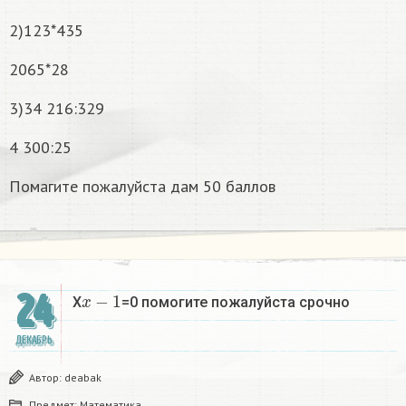
2)123*435
2065*28
3)34 216:329
4 300:25
Помагите пожалуйста дам 50 баллов
x
−
1
24
X
=0 помогите пожалуйста срочно
ДЕКАБРЬ
Автор:
deabak
Предмет:
Математика