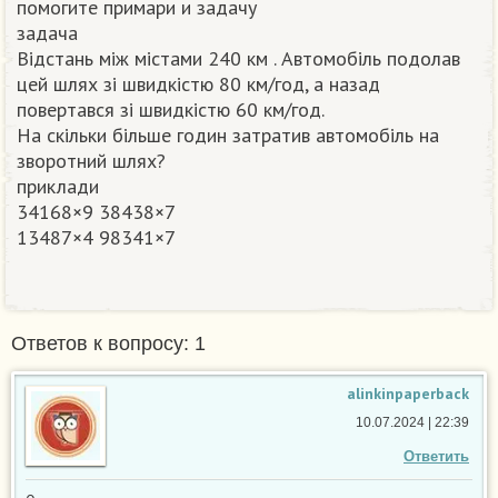
помогите примари и задачу
задача
Відстань між містами 240 км . Автомобіль подолав
цей шлях зі швидкістю 80 км/год, а назад
повертався зі швидкістю 60 км/год.
На скільки більше годин затратив автомобіль на
зворотний шлях?
приклади
34168×9 38438×7
13487×4 98341×7
Ответов к вопросу: 1
alinkinpaperback
10.07.2024 | 22:39
Ответить