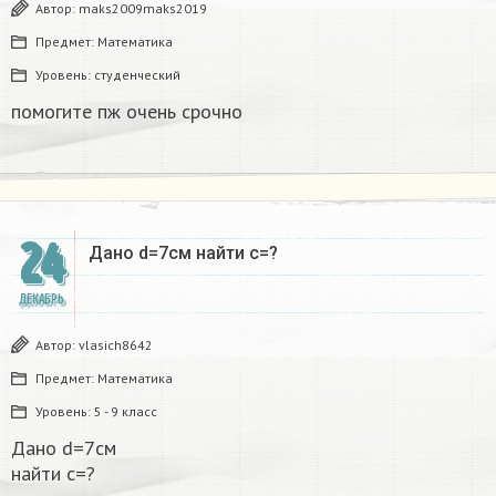
Автор:
maks2009maks2019
Предмет:
Математика
Уровень:
студенческий
помогите пж очень срочно​
24
Дано d=7см найти с=?​
ДЕКАБРЬ
Автор:
vlasich8642
Предмет:
Математика
Уровень:
5 - 9 класс
Дано d=7см
найти с=?​