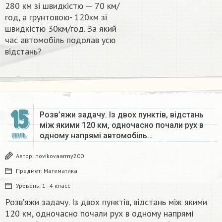
280 км зі швидкістю — 70 км/
год, а грунтовою- 120км зі
швидкістю 30км/год. За який
час автомобіль подолав усю
відстань?​
15
Розв’яжи задачу. Із двох пунктів, відстань
між якими 120 км, одночасно почали рух в
одному напрямі автомобіль…
ИЮЛЬ
Автор:
novikovaarmy200
Предмет:
Математика
Уровень:
1 - 4 класс
Розв’яжи задачу. Із двох пунктів, відстань між якими
120 км, одночасно почали рух в одному напрямі