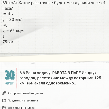
65 км/ч. Какое расстояние будет между ними через 4
часа?
t= 4 ч
у = 80 км/ч
-v,
v, = 65 км/ч
1
75 км​
30
6 6 Реши задачу. РАБОТА В ПАРЕ Из двух
городов, расстояние между которыми 125
км, вы- ехали одновременно…
АВГУСТ
Автор:
nodirasolixodjaeva
Предмет:
Математика
Уровень:
1 - 4 класс