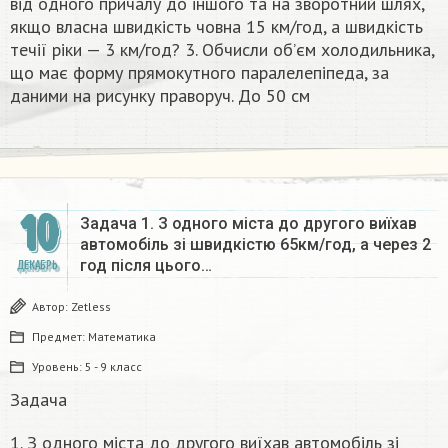
від одного причалу до іншого та на зворотний шлях,
якщо власна швидкість човна 15 км/год, а швидкість
течії ріки — 3 км/год? 3. Обчисли об’єм холодильника,
що має форму прямокутного паралелепіпеда, за
даними на рисунку праворуч. До 50 см​
10
Задача 1. З одного міста до другого виїхав
автомобіль зі швидкістю 65км/год, а через 2
год після цього…
ДЕКАБРЬ
Автор:
Zetless
Предмет:
Математика
Уровень:
5 - 9 класс
Задача
1. З одного міста до другого виїхав автомобіль зі