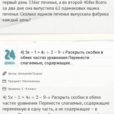
первый день 336кг печенья, а во второй 408кг.Всего
за два дня она выпустила 62 одинаковых ящика
печенья. Сколько ящиков печенья выпускала фабрика
каждый день?
х
+
2
9
х
–
24
4) 5х – 1 = 4
–
Раскрыть скобки в
х
х
обеих частях уравнения Перенести
слагаемые, содержащие…
ДЕКАБРЬ
Автор:
AlexanderTsupay
Предмет:
Математика
Уровень:
5 - 9 класс
х
+
2
9
х
–
4) 5х – 1 = 4
–
Раскрыть скобки в обеих
х
х
частях уравнения Перенести слагаемые, содержащие
переменную в одну часть, а не содержащие – в