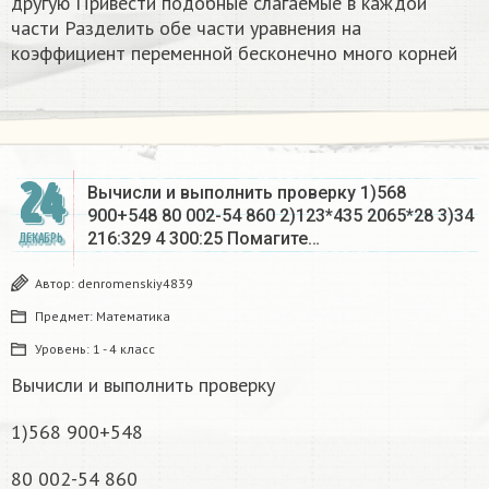
другую Привести подобные слагаемые в каждой
части Разделить обе части уравнения на
коэффициент переменной бесконечно много корней​
24
Вычисли и выполнить проверку 1)568
900+548 80 002-54 860 2)123*435 2065*28 3)34
216:329 4 300:25 Помагите…
ДЕКАБРЬ
Автор:
denromenskiy4839
Предмет:
Математика
Уровень:
1 - 4 класс
Вычисли и выполнить проверку
1)568 900+548
80 002-54 860