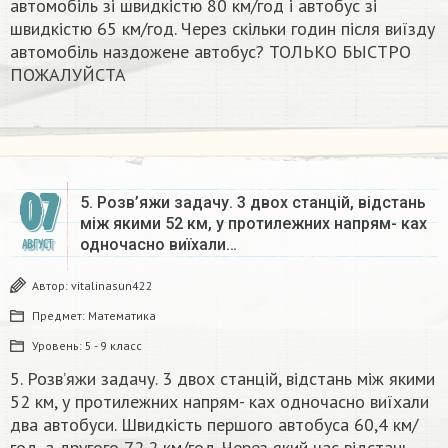
автомобіль зі швидкістю 80 км/год і автобус зі
швидкістю 65 км/год. Через скільки годин після виїзду
автомобіль наздожене автобус? ТОЛЬКО БЫСТРО
ПОЖАЛУЙСТА
07
5. Розв’яжи задачу. 3 двох станцій, відстань
між якими 52 км, у протилежних напрям- ках
одночасно виїхали…
АВГУСТ
Автор:
vitalinasun422
Предмет:
Математика
Уровень:
5 - 9 класс
5. Розв’яжи задачу. 3 двох станцій, відстань між якими
52 км, у протилежних напрям- ках одночасно виїхали
два автобуси. Швидкість першого автобуса 60,4 км/
год, а другого 72,2 км/год. Через який час відстань