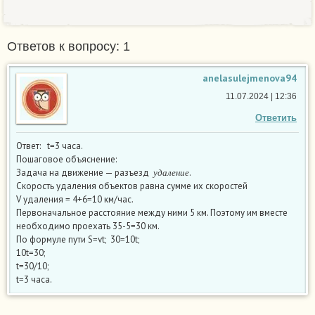
Ответов к вопросу: 1
anelasulejmenova94
11.07.2024 | 12:36
Ответить
Ответ: t=3 часа.
Пошаговое объяснение:
у
д
а
л
е
н
и
е
Задача на движение — разъезд
.
у
д
а
л
е
н
и
е
Скорость удаления объектов равна сумме их скоростей
V удаления = 4+6=10 км/час.
Первоначальное расстояние между ними 5 км. Поэтому им вместе
необходимо проехать 35-5=30 км.
По формуле пути S=vt; 30=10t;
10t=30;
t=30/10;
t=3 часа.