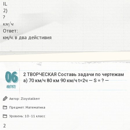
IL
2)
?
к
м
/
ч
к
м
ч
Ответ:
км/ч. в два дейстивия​
06
2 ТВОРЧЕСКАЯ Составь задачи по чертежам
a) 70 км/ч 80 км 90 км/ч t=2ч — S = ? —
АВГУСТ
Автор:
Zloystalkerr
Предмет:
Математика
Уровень:
10 - 11 класс
2