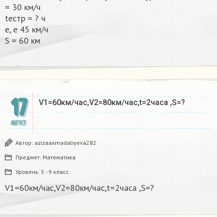
= 30 км/ч
tестр = ? ч
е, е 45 км/ч
S = 60 км​
17
V1=60км/час,V2=80км/час,t=2часа ,S=?​
АВГУСТ
Автор:
azizaaxmadaliyeva282
Предмет:
Математика
Уровень:
5 - 9 класс
V1=60км/час,V2=80км/час,t=2часа ,S=?​