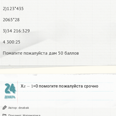
2)123*435
2065*28
3)34 216:329
4 300:25
Помагите пожалуйста дам 50 баллов
24
x
−
1
X
=0 помогите пожалуйста срочно
ДЕКАБРЬ
Автор:
deabak
Предмет:
Математика