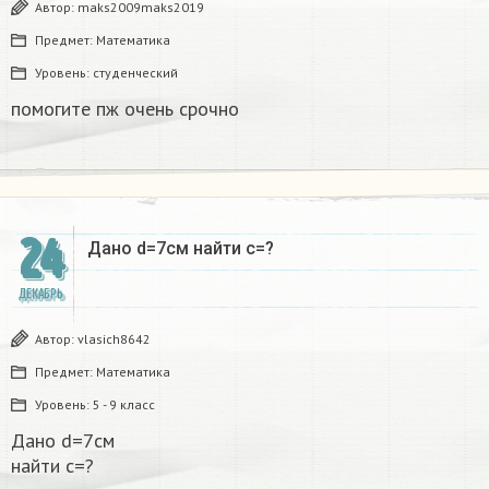
Автор:
maks2009maks2019
Предмет:
Математика
Уровень:
студенческий
помогите пж очень срочно​
24
Дано d=7см найти с=?​
ДЕКАБРЬ
Автор:
vlasich8642
Предмет:
Математика
Уровень:
5 - 9 класс
Дано d=7см
найти с=?​