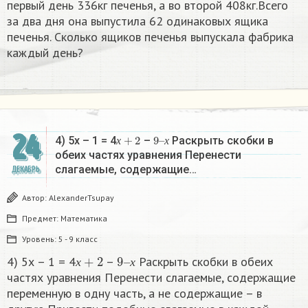
первый день 336кг печенья, а во второй 408кг.Всего
за два дня она выпустила 62 одинаковых ящика
печенья. Сколько ящиков печенья выпускала фабрика
каждый день?
24
х
+
2
9
х
–
4) 5х – 1 = 4
–
Раскрыть скобки в
х
х
обеих частях уравнения Перенести
слагаемые, содержащие…
ДЕКАБРЬ
Автор:
AlexanderTsupay
Предмет:
Математика
Уровень:
5 - 9 класс
х
+
2
9
х
–
4) 5х – 1 = 4
–
Раскрыть скобки в обеих
х
х
частях уравнения Перенести слагаемые, содержащие
переменную в одну часть, а не содержащие – в