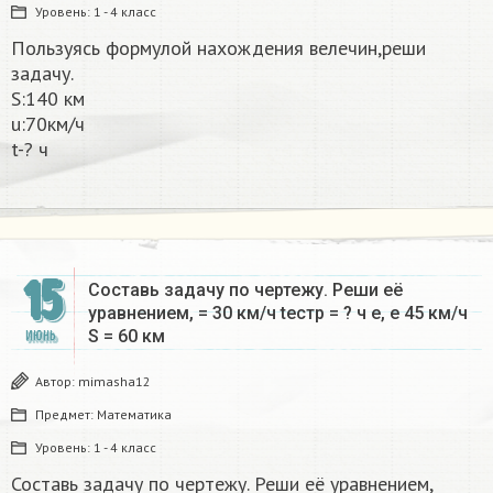
Уровень:
1 - 4 класс
Пользуясь формулой нахождения велечин,реши
задачу.
S:140 км
u:70км/ч
t-? ч​
15
Составь задачу по чертежу. Реши её
уравнением, = 30 км/ч tестр = ? ч е, е 45 км/ч
S = 60 км​
ИЮНЬ
Автор:
mimasha12
Предмет:
Математика
Уровень:
1 - 4 класс
Составь задачу по чертежу. Реши её уравнением,