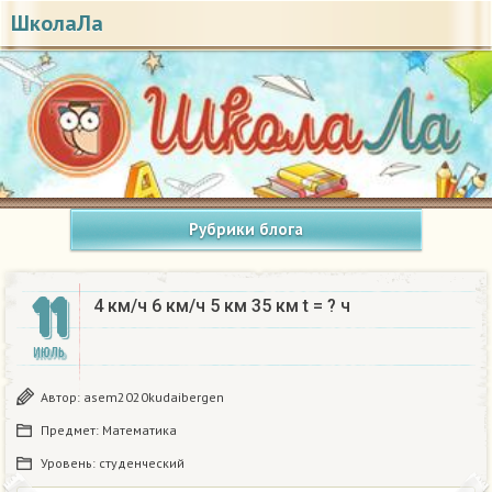
ШколаЛа
Рубрики блога
11
4 км/ч 6 км/ч 5 км 35 км t = ? ч​
ИЮЛЬ
Автор:
asem2020kudaibergen
Предмет:
Математика
Уровень:
студенческий