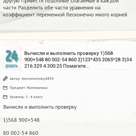
другую Привести подобные слагаемые в каждой
части Разделить обе части уравнения на
коэффициент переменной бесконечно много корней​
24
Вычисли и выполнить проверку 1)568
900+548 80 002-54 860 2)123*435 2065*28 3)34
216:329 4 300:25 Помагите…
ДЕКАБРЬ
Автор:
denromenskiy4839
Предмет:
Математика
Уровень:
1 - 4 класс
Вычисли и выполнить проверку
1)568 900+548
80 002-54 860