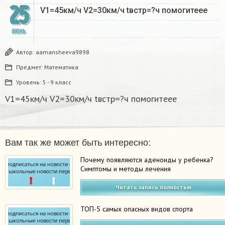
25
V1=45км/ч V2=30км/ч tвстр=?ч помогитеее​
ИЮНЬ
Автор:
aamansheeva9898
Предмет:
Математика
Уровень:
5 - 9 класс
V1=45км/ч V2=30км/ч tвстр=?ч помогитеее​
Вам так же может быть интересно:
Почему появляются аденоиды у ребенка?
Симптомы и методы лечения
Читать запись полностью
ТОП-5 самых опасных видов спорта