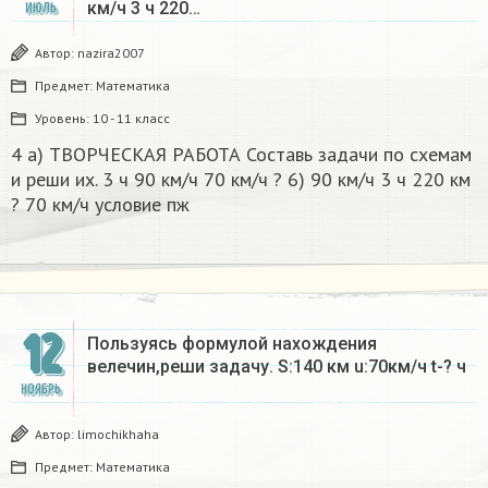
км/ч 3 ч 220…
ИЮЛЬ
Автор:
nazira2007
Предмет:
Математика
Уровень:
10 - 11 класс
4 a) ТВОРЧЕСКАЯ РАБОТА Составь задачи по схемам
и реши их. 3 ч 90 км/ч 70 км/ч ? 6) 90 км/ч 3 ч 220 км
? 70 км/ч условие пж​
12
Пользуясь формулой нахождения
велечин,реши задачу. S:140 км u:70км/ч t-? ч​
НОЯБРЬ
Автор:
limochikhaha
Предмет:
Математика