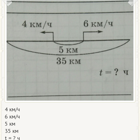
4 км/ч
6 км/ч
5 км
35 км
t = ? ч​