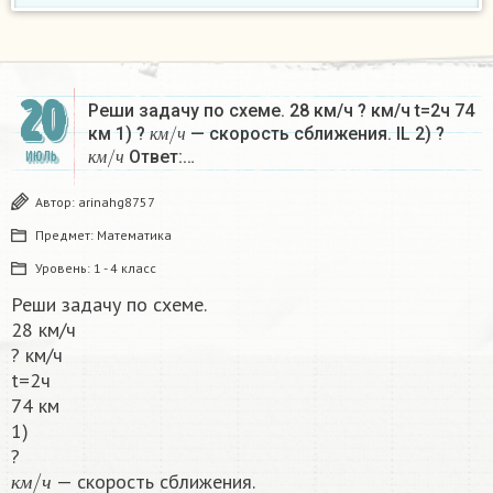
20
Реши задачу по схеме. 28 км/ч ? км/ч t=2ч 74
к
ч
м
/
км 1) ?
— скорость сближения. IL 2) ?
к
ч
м
/
к
м
ч
Ответ:…
ИЮЛЬ
к
м
ч
Автор:
arinahg8757
Предмет:
Математика
Уровень:
1 - 4 класс
Реши задачу по схеме.
28 км/ч
? км/ч
t=2ч
74 км
1)
?
к
м
/
ч
— скорость сближения.
к
м
ч