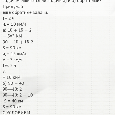
задачам. Являются ли задачи а) и б) обратными?
Придумай
еще обратные задачи.
t= 2 ч
и, = 10 км/ч
10
+
15
а)
— 2
— S=? КМ
10
+
15
90 —
-2
S = 90 км
и, = 15 км/ч.
V. = ? км/ч.
tes 2 ч
v,
= 10 км/ч
6) 90 — 40
90
—
40
: 2
90
—
40
: 2 — 10
-S = 40 км
S = 90 км
С УСЛОВИЕМ​