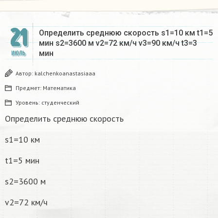
21
Определить среднюю скорость s1=10 км t1=5
мин s2=3600 м v2=72 км/ч v3=90 км/ч t3=3
мин
ИЮЛЬ
Автор:
kalchenkoanastasiaaa
Предмет:
Математика
Уровень:
студенческий
Определить среднюю скорость
s1=10 км
t1=5 мин
s2=3600 м
v2=72 км/ч