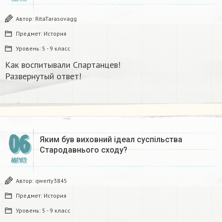
Автор:
RitaTarasovagg
Предмет:
История
Уровень:
5 - 9 класс
Как воспитывали Спартанцев!
Развернутый ответ!
06
Яким був виховний ідеал суспільства
Стародавнього сходу?
АВГУСТ
Автор:
qwerty3845
Предмет:
История
Уровень:
5 - 9 класс