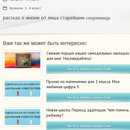
Уровень:
1 - 4 класс
с
п
а
р
т
а
н
ц
и
рассказ о жизни от лица старейшин
с
п
а
р
т
а
н
ц
и
Вам так же может быть интересно:
Свежая порция наших самодельных закладок
для книг. Наслаждайтесь!
Читать запись полностью
Проект по математике для 1 класса. Моя
любимая цифра 5
Читать запись полностью
Новая школа. Период адаптации. Чем помочь
ребенку?
Читать запись полностью