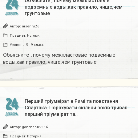
24
Объясните , почему межпластовые
подземные воды,как правило, чище,чем
грунтовые​
ДЕКАБРЬ
Автор:
arseniyi26
Предмет:
История
Уровень:
5 - 9 класс
Объясните , почему межпластовые подземные
воды,как правило, чище,чем грунтовые​
24
Перший тріумвірат в Римі та повстання
Спартака. Порахувати скільки років тривав
перший тріумвірат та…
ДЕКАБРЬ
Автор:
goncharuck556
Предмет:
История