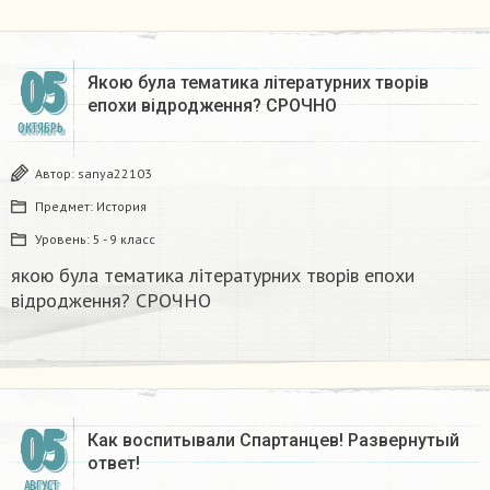
05
Якою була тематика літературних творів
епохи відродження? СРОЧНО​
ОКТЯБРЬ
Автор:
sanya22103
Предмет:
История
Уровень:
5 - 9 класс
якою була тематика літературних творів епохи
відродження? СРОЧНО​
05
Как воспитывали Спартанцев! Развернутый
ответ!
АВГУСТ