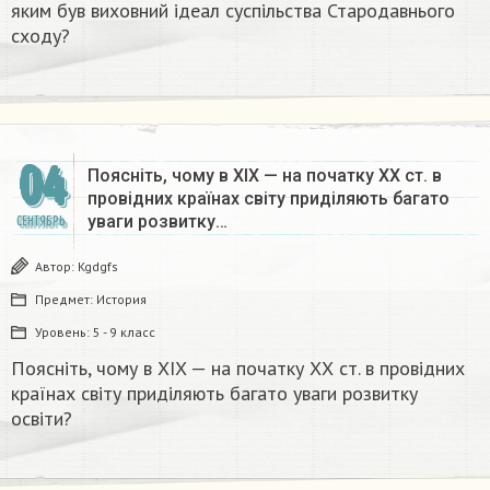
яким був виховний ідеал суспільства Стародавнього
сходу?
04
Поясніть, чому в XIX — на початку ХХ ст. в
провідних країнах світу приділяють багато
уваги розвитку…
СЕНТЯБРЬ
Автор:
Kgdgfs
Предмет:
История
Уровень:
5 - 9 класс
Поясніть, чому в XIX — на початку ХХ ст. в провідних
країнах світу приділяють багато уваги розвитку
освіти?​