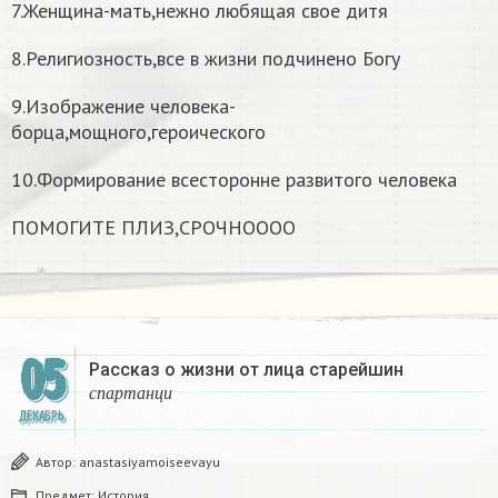
7.Женщина-мать,нежно любящая свое дитя
8.Религиозность,все в жизни подчинено Богу
9.Изображение человека-
борца,мощного,героического
10.Формирование всесторонне развитого человека
ПОМОГИТЕ ПЛИЗ,СРОЧНОООО​
05
Рассказ о жизни от лица старейшин
с
п
а
р
т
а
н
ц
и
с
п
а
р
т
а
н
ц
и
ДЕКАБРЬ
Автор:
anastasiyamoiseevayu
Предмет:
История