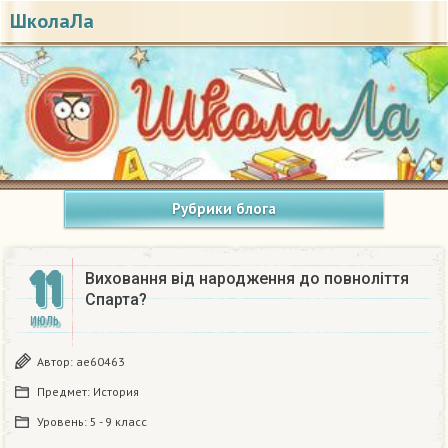
ШколаЛа
Рубрики блога
11
Виховання від народження до повноліття
Спарта?​
ИЮЛЬ
Автор:
ae60463
Предмет:
История
Уровень:
5 - 9 класс