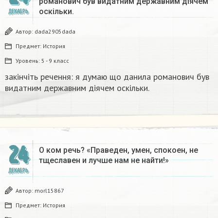
романович був видатним державним діячем
оскільки.
ДЕКАБРЬ
Автор:
dada2905dada
Предмет:
История
Уровень:
5 - 9 класс
закінчіть речення: я думаю що данила романович був
видатним державним діячем оскільки.
24
О ком речь? «Праведен, умен, спокоен, не
тщеславен и лучше нам не найти!»
ДЕКАБРЬ
Автор:
morl15867
Предмет:
История