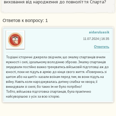
виховання від народження до повноліття Спарта?​
Ответов к вопросу: 1
aidaruluasik
11.07.2024 | 16:35
Ответить
Тодішні історичні джерела свідчили, що змалку спартанців вчили
мужності і силі, ідеальному володінню зброєю. Змалку спартанців
змушували постійно важко тренуватись військовій підготовці аж до
юності, поки не підуть в армію до кінця свого життя. «Повернись зі
щитом або на щиті!»- казали воїнам перед тим, як вони підуть на
війну. Навіть коли народжувалась дитину слабка чи хвора, її
викидували зі скелі, бо таких їм не було потрібно!
Тобто, військова підготовка спартанців, була практично
найсуворішою з усіх за всю історію.