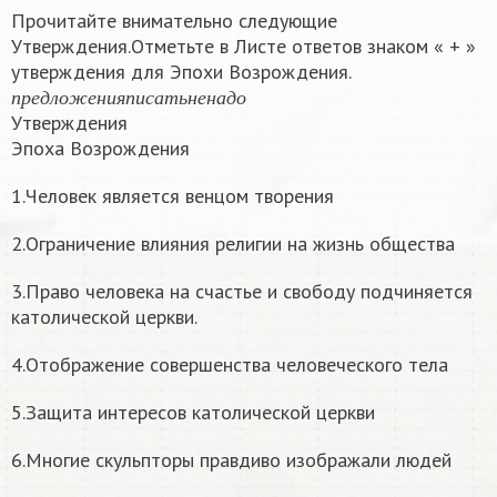
Прочитайте внимательно следующие
Утверждения.Отметьте в Листе ответов знаком « + »
утверждения для Эпохи Возрождения.
п
р
е
д
л
о
ж
е
н
и
я
п
и
с
а
т
ь
н
е
н
а
д
о
п
р
е
д
л
о
ж
е
н
и
я
п
и
с
а
т
ь
н
е
н
а
д
о
Утверждения
Эпоха Возрождения
1.Человек является венцом творения
2.Ограничение влияния религии на жизнь общества
3.Право человека на счастье и свободу подчиняется
католической церкви.
4.Отображение совершенства человеческого тела
5.Защита интересов католической церкви
6.Многие скульпторы правдиво изображали людей