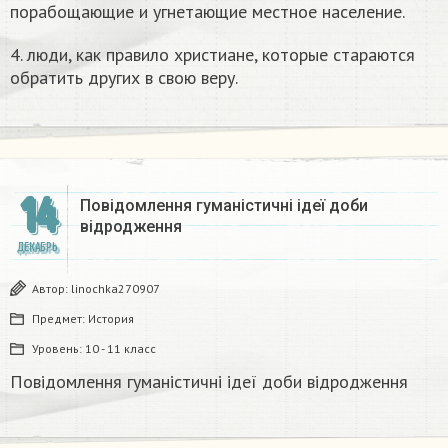
порабощающие и угнетающие местное население.
4. люди, как правило христиане, которые стараются
обратить других в свою веру.​
14
Повідомлення гуманістичні ідеї доби
відродження
ДЕКАБРЬ
Автор:
linochka270907
Предмет:
История
Уровень:
10 - 11 класс
Повідомлення гуманістичні ідеї доби відродження