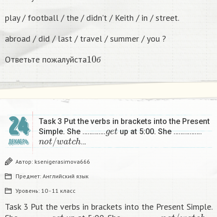
play / football / the / didn’t / Keith / in / street.
abroad / did / last / travel / summer / you ?
10
б
Ответьте пожалуйста
б
24
Task 3 Put the verbs in brackets into the Present
g
e
t
Simple. She ………….
up at 5:00. She …………….
n
o
t
/
w
a
t
c
h
…
ДЕКАБРЬ
Автор:
ksenigerasimova666
Предмет:
Английский язык
Уровень:
10 - 11 класс
Task 3 Put the verbs in brackets into the Present Simple.
g
e
t
n
o
t
/
w
a
t
c
h