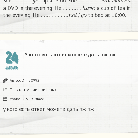
She ………….
up at 5:00. She …………….
h
a
v
e
a DVD in the evening. He ………….
a cup of tea in
n
o
t
/
g
o
the eveving. He ………………
to bed at 10:00. ​
24
У кого есть ответ можете дать пж пж ​
ДЕКАБРЬ
Автор:
Dim20992
Предмет:
Английский язык
Уровень:
5 - 9 класс
у кого есть ответ можете дать пж пж