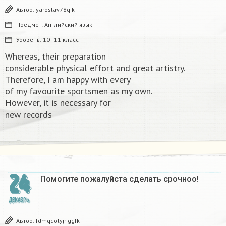
Автор:
yaroslav78qik
Предмет:
Английский язык
Уровень:
10 - 11 класс
Whereas, their preparation
considerable physical effort and great artistry.
Therefore, I am happy with every
of my favourite sportsmen as my own.
However, it is necessary for
new records​
24
Помогите пожалуйста сделать срочноо! ​
ДЕКАБРЬ
Автор:
fdmqqolyjriggfk