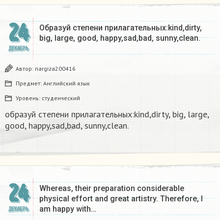
24
Образуй степени прилагательных:kind,dirty,
big, large, good, happy,sad,bad, sunny,clean.​
ДЕКАБРЬ
Автор:
nargiza200416
Предмет:
Английский язык
Уровень:
студенческий
образуй степени прилагательных:kind,dirty, big, large,
good, happy,sad,bad, sunny,clean.​
24
Whereas, their preparation considerable
physical effort and great artistry. Therefore, I
am happy with…
ДЕКАБРЬ