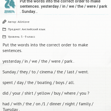
24
Put the words into the correct order to make
sentences. yesterday / in / we / the / were / park
. Sunday…
ДЕКАБРЬ
Автор:
Ailinlove
Предмет:
Английский язык
Уровень:
5 - 9 класс
Put the words into the correct order to make
sentences.
yesterday / in / we / the / were / park .
Sunday / they / to / cinema / the / last / went.
spent / day / the / boating / boys / all.
did / your / shirt / yellow / buy / where / you ?
had / with / the / on /1 / dinner / night / family /
Tuesday .