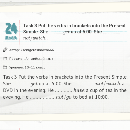
24
Task 3 Put the verbs in brackets into the Present
g
e
t
Simple. She ………….
up at 5:00. She …………….
n
o
t
/
w
a
t
c
h
…
ДЕКАБРЬ
Автор:
ksenigerasimova666
Предмет:
Английский язык
Уровень:
10 - 11 класс
Task 3 Put the verbs in brackets into the Present Simple.
g
e
t
n
o
t
/
w
a
t
c
h
She ………….
up at 5:00. She …………….
a
h
a
v
e
DVD in the evening. He ………….
a cup of tea in the
n
o
t
/
g
o
eveving. He ………………
to bed at 10:00. ​