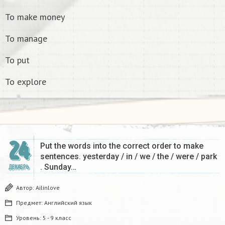
To make money
To manage
To put
To explore
24
Put the words into the correct order to make
sentences. yesterday / in / we / the / were / park
. Sunday…
ДЕКАБРЬ
Автор:
Ailinlove
Предмет:
Английский язык
Уровень:
5 - 9 класс