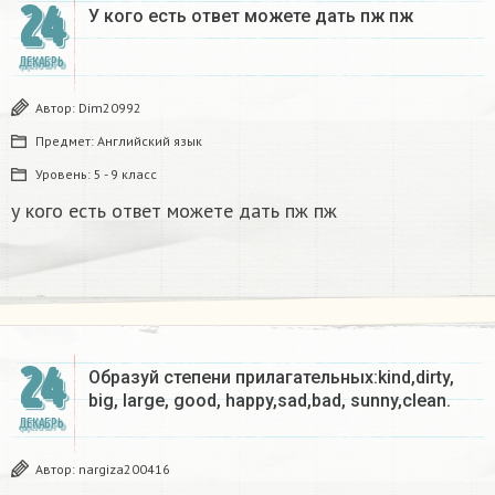
24
У кого есть ответ можете дать пж пж ​
ДЕКАБРЬ
Автор:
Dim20992
Предмет:
Английский язык
Уровень:
5 - 9 класс
у кого есть ответ можете дать пж пж
24
Образуй степени прилагательных:kind,dirty,
big, large, good, happy,sad,bad, sunny,clean.​
ДЕКАБРЬ
Автор:
nargiza200416