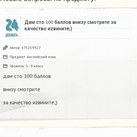
24
100
Дам сто
баллов внизу смотрите за
качество иzвините;)
ДЕКАБРЬ
Автор:
k75259927
Предмет:
Английский язык
Уровень:
5 - 9 класс
100
дам сто
баллов
внизу смотрите
за качество иzвините;)