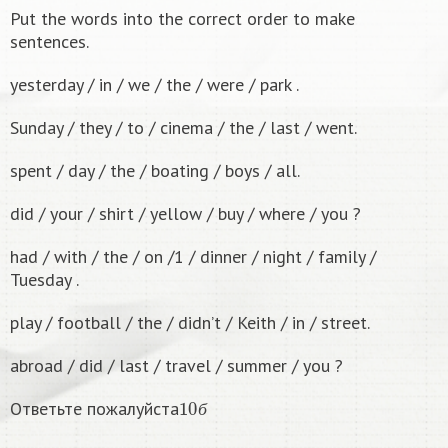
Put the words into the correct order to make
sentences.
yesterday / in / we / the / were / park .
Sunday / they / to / cinema / the / last / went.
spent / day / the / boating / boys / all.
did / your / shirt / yellow / buy / where / you ?
had / with / the / on /1 / dinner / night / family /
Tuesday .
play / football / the / didn’t / Keith / in / street.
abroad / did / last / travel / summer / you ?
10
б
Ответьте пожалуйста
б