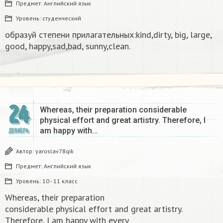
Предмет:
Английский язык
Уровень:
студенческий
образуй степени прилагательных:kind,dirty, big, large,
good, happy,sad,bad, sunny,clean.​
24
Whereas, their preparation considerable
physical effort and great artistry. Therefore, I
am happy with…
ДЕКАБРЬ
Автор:
yaroslav78qik
Предмет:
Английский язык
Уровень:
10 - 11 класс
Whereas, their preparation
considerable physical effort and great artistry.
Therefore, I am happy with every