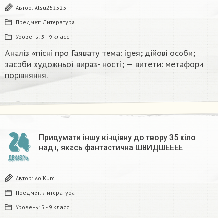
Автор:
Alsu252525
Предмет:
Литература
Уровень:
5 - 9 класс
Аналіз «пісні про Гаявату тема: igeя; дійові особи;
засоби художньої вираз- ності; — витети: метафори
порівняння.​
24
Придумати іншу кінцівку до твору 35 кіло
надії, якась фантастична​ ШВИДШЕЕЕЕ
ДЕКАБРЬ
Автор:
AoiKuro
Предмет:
Литература
Уровень:
5 - 9 класс