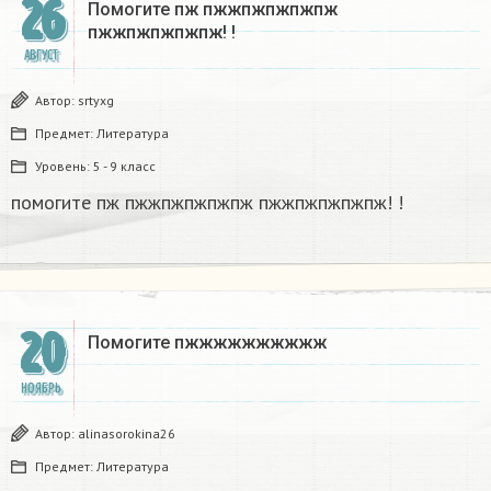
26
Помогите пж пжжпжпжпжпж
пжжпжпжпжпж! !​
АВГУСТ
Автор:
srtyxg
Предмет:
Литература
Уровень:
5 - 9 класс
помогите пж пжжпжпжпжпж пжжпжпжпжпж! !​
20
Помогите пжжжжжжжжжж​
НОЯБРЬ
Автор:
alinasorokina26
Предмет:
Литература