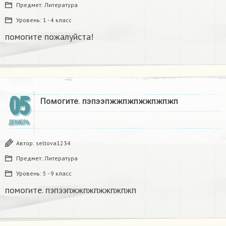
Предмет:
Литература
Уровень:
1 - 4 класс
помогите пожалуйста!​
05
Помогите. пэпээпжжпжпжжпжпжп​
ДЕКАБРЬ
Автор:
seltova1234
Предмет:
Литература
Уровень:
5 - 9 класс
помогите. пэпээпжжпжпжжпжпжп​