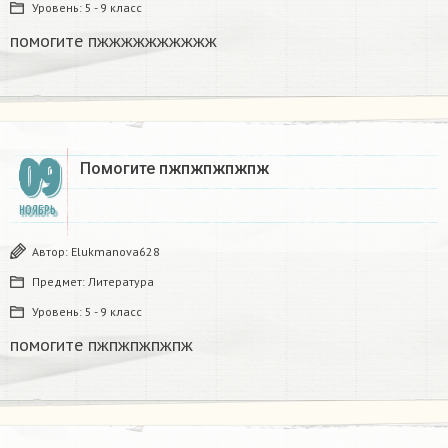
Уровень:
5 - 9 класс
помогите пжжжжжжжжжж​
09
Помогите пжпжпжпжпж ​
НОЯБРЬ
Автор:
Elukmanova628
Предмет:
Литература
Уровень:
5 - 9 класс
помогите пжпжпжпжпж ​