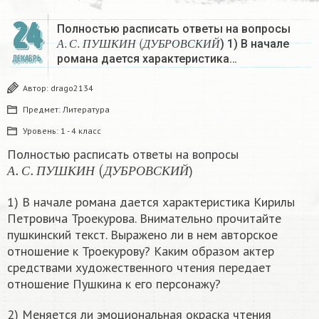
24
Полностью расписать ответы на вопросы
А
.
С
.
П
У
Ш
К
И
Н
(
Д
У
Б
Р
О
В
С
К
И
Й
) 1) В начале
А
С
П
У
Ш
К
И
Н
Д
У
Б
Р
О
В
С
К
И
Й
романа дается характеристика…
ДЕКАБРЬ
Автор:
drago2134
Предмет:
Литература
Уровень:
1 - 4 класс
Полностью расписать ответы на вопросы
А
.
С
.
П
У
Ш
К
И
Н
(
Д
У
Б
Р
О
В
С
К
И
Й
)
А
С
П
У
Ш
К
И
Н
Д
У
Б
Р
О
В
С
К
И
Й
1) В начале романа дается характеристика Кирилы
Петровича Троекурова. Внимательно прочитайте
пушкинский текст. Выражено ли в нем авторское
отношение к Троекурову? Каким образом актер
средствами художественного чтения передает
отношение Пушкина к его персонажу?
2) Меняется ли эмоциональная окраска чтения