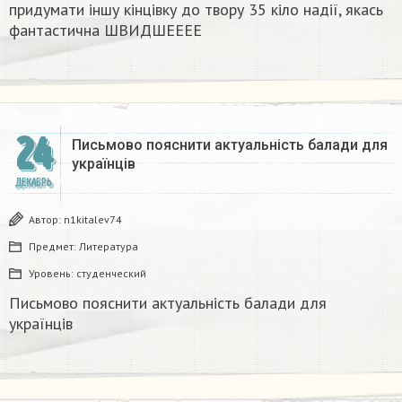
придумати іншу кінцівку до твору 35 кіло надії, якась
фантастична​ ШВИДШЕЕЕЕ
24
Письмово пояснити актуальність балади для
українців
ДЕКАБРЬ
Автор:
n1kitalev74
Предмет:
Литература
Уровень:
студенческий
Письмово пояснити актуальність балади для
українців