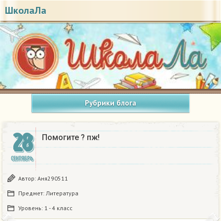
ШколаЛа
Рубрики блога
28
Помогите ? пж!​
СЕНТЯБРЬ
Автор:
Аня290511
Предмет:
Литература
Уровень:
1 - 4 класс