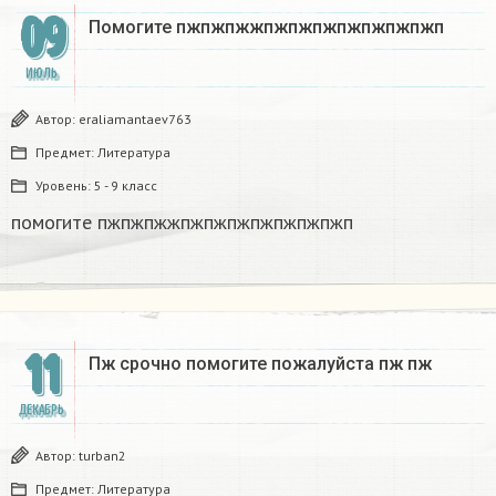
09
Помогите пжпжпжжпжпжпжпжпжпжпжп​
ИЮЛЬ
Автор:
eraliamantaev763
Предмет:
Литература
Уровень:
5 - 9 класс
помогите пжпжпжжпжпжпжпжпжпжпжп​
11
Пж срочно помогите пожалуйста пж пж​
ДЕКАБРЬ
Автор:
turban2
Предмет:
Литература