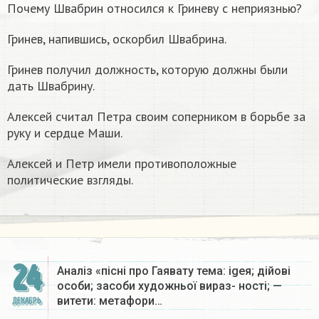
Почему Швабрин относился к Гриневу с неприязнью?
Гринев, напившись, оскорбил Швабрина.
Гринев получил должность, которую должны были
дать Швабрину.
Алексей считал Петра своим соперником в борьбе за
руку и сердце Маши.
Алексей и Петр имели противоположные
политические взгляды.
24
Аналіз «пісні про Гаявату тема: igeя; дійові
особи; засоби художньої вираз- ності; —
витети: метафори…
ДЕКАБРЬ