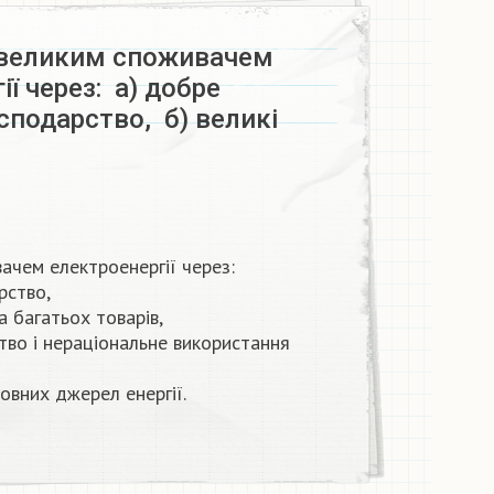
є великим споживачем
ї через: а) добре
сподарство, б) великі
вачем електроенергії через:
рство,
а багатьох товарів,
тво і нераціональне використання
овних джерел енергії.