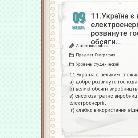
09
11.Україна 
електроенергі
ОКТЯБРЬ
розвинуте го
обсяги…
Автор:
innapulora
Предмет:
География
Уровень:
студенческий
11.Україна є великим спожи
а) добре розвинуте господа
б) великі обсяги виробництв
в) енергозатратне виробниц
електроенергії,
г) слабке використання відн