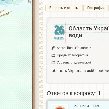
Вопросы и ответы
География
26
Область Украї
води​
НОЯБРЬ
Автор:
BublikYoutube14
Предмет:
География
Уровень:
студенческий
область Україна в якій пробле
Ответов к вопросу: 1
26.11.2024 | 16:09