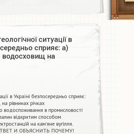
еологічної ситуації в
осередньо сприяє: а)
 водосховищ на
ації в Україні безпосередньо сприяє:
на рівнинах річках
о водоспоживання в промисловості
палин відкритим способом
ктростанцій на кам’яне вугілля.
ВЕТ И ОБЪЯСНИТЬ ПОЧЕМУ! ​