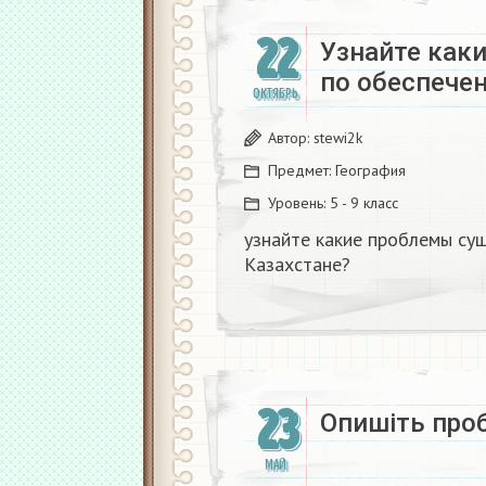
22
Узнайте как
по обеспечен
ОКТЯБРЬ
Автор:
stewi2k
Предмет:
География
Уровень:
5 - 9 класс
узнайте какие проблемы су
Казахстане?​
23
Опишіть про
МАЙ