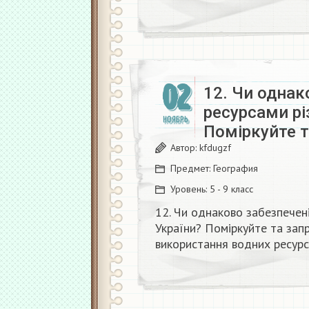
02
12. Чи однак
ресурсами різ
НОЯБРЬ
Поміркуйте т
Автор:
kfdugzf
Предмет:
География
Уровень:
5 - 9 класс
12. Чи однаково забезпечені
України? Поміркуйте та зап
використання водних ресурсів