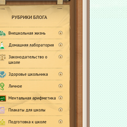
РУБРИКИ БЛОГА
Внешкольная жизнь
Домашняя лаборатория
Законодательство о
школе
Здоровье школьника
Личное
Ментальная арифметика
Плакаты для школы
Подготовка к школе