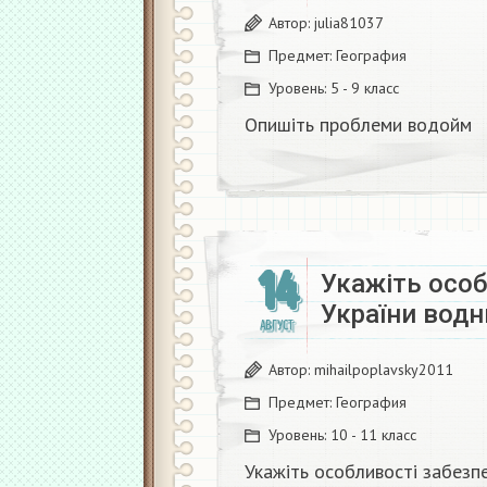
Автор:
julia81037
Предмет:
География
Уровень:
5 - 9 класс
Опишіть проблеми водойм
14
Укажіть особ
України вод
АВГУСТ
Автор:
mihailpoplavsky2011
Предмет:
География
Уровень:
10 - 11 класс
Укажіть особливості забезп