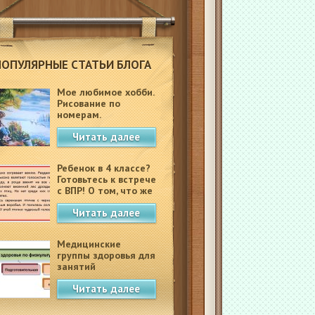
ПОПУЛЯРНЫЕ СТАТЬИ БЛОГА
Мое любимое хобби.
Рисование по
номерам.
Читать далее
Ребенок в 4 классе?
Готовьтесь к встрече
с ВПР! О том, что же
это такое.
Читать далее
Медицинские
группы здоровья для
занятий
физкультурой в
Читать далее
школе