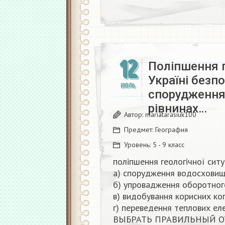
12
Поліпшення г
Україні безп
ИЮЛЬ
спорудження
рівнинах…
Автор:
mariatarasiuk100
Предмет:
География
Уровень:
5 - 9 класс
поліпшення геологічної ситу
а) спорудження водосховищ 
б) упровадження оборотног
в) видобування корисних ко
г) переведення теплових еле
ВЫБРАТЬ ПРАВИЛЬНЫЙ ОТ