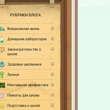
РУБРИКИ БЛОГА
Внешкольная жизнь
Домашняя лаборатория
Законодательство о
школе
Здоровье школьника
Личное
Ментальная арифметика
Плакаты для школы
Подготовка к школе