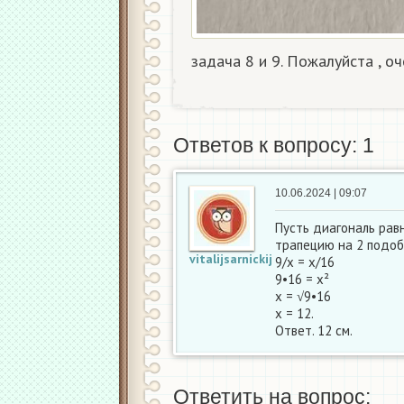
задача 8 и 9. Пожалуйста , оч
Ответов к вопросу: 1
10.06.2024 | 09:07
Пусть диагональ равн
трапецию на 2 подоб
vitalijsarnickij
9/х = х/16
9•16 = х²
х = √9•16
х = 12.
Ответ. 12 см.
Ответить на вопрос: