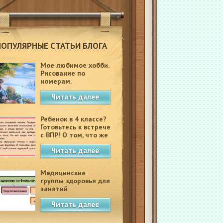
ПОПУЛЯРНЫЕ СТАТЬИ БЛОГА
Мое любимое хобби.
Рисование по
номерам.
Читать далее
Ребенок в 4 классе?
Готовьтесь к встрече
с ВПР! О том, что же
это такое.
Читать далее
Медицинские
группы здоровья для
занятий
физкультурой в
Читать далее
школе