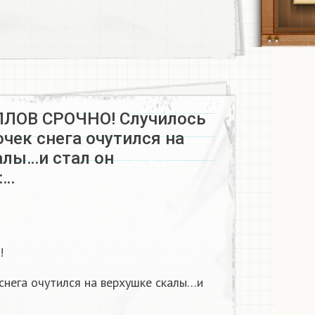
ЛЛОВ СРОЧНО! Случилось
очек снега очутился на
алы…и стал он
:…
!
 снега очутился на верхушке скалы…и