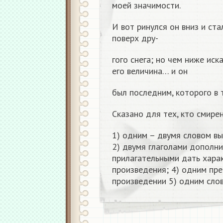
моей значимости.
И вот ринулся он вниз и ста
поверх дру-
гого снега; но чем ниже иск
его величина… и он
был последним, которого в 
Сказано для тех, кто смирен
1) одним – двумя словом вы
2) двумя глаголами дополни
прилагательными дать хара
произведения; 4) одним пр
произведении 5) одним слов