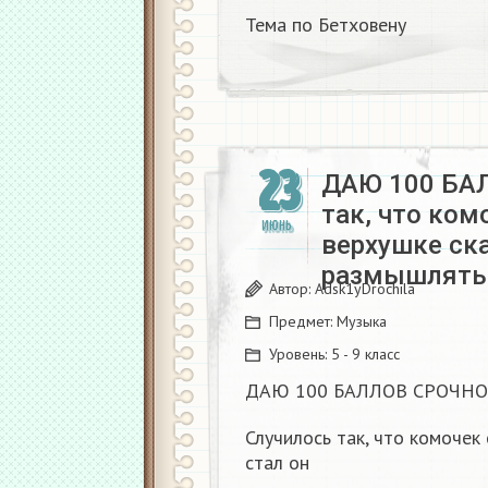
Тема по Бетховену
23
ДАЮ 100 БА
так, что ком
ИЮНЬ
верхушке ск
размышлять
Автор:
Adsk1yDrochila
Предмет:
Музыка
Уровень:
5 - 9 класс
ДАЮ 100 БАЛЛОВ СРОЧНО
Случилось так, что комочек
стал он