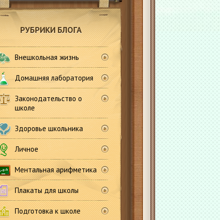
РУБРИКИ БЛОГА
Внешкольная жизнь
Домашняя лаборатория
Законодательство о
школе
Здоровье школьника
Личное
Ментальная арифметика
Плакаты для школы
Подготовка к школе