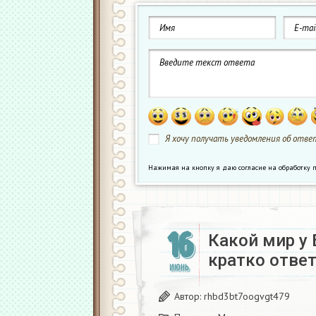
Я хочу получать уведомления об ответ
Нажимая на кнопку я даю согласие на обработк
16
Какой мир у
кратко отве
ИЮНЬ
Автор:
rhbd3bt7oogvgt479