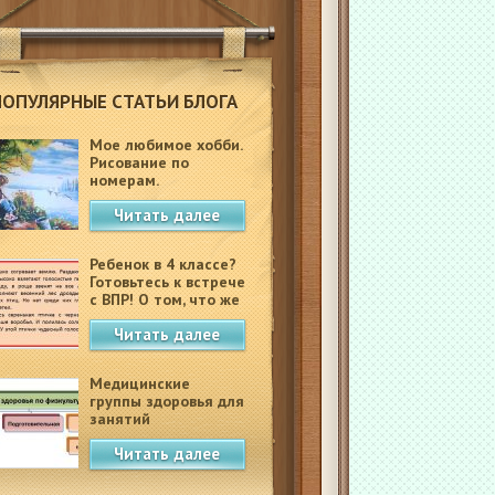
ПОПУЛЯРНЫЕ СТАТЬИ БЛОГА
Мое любимое хобби.
Рисование по
номерам.
Читать далее
Ребенок в 4 классе?
Готовьтесь к встрече
с ВПР! О том, что же
это такое.
Читать далее
Медицинские
группы здоровья для
занятий
физкультурой в
Читать далее
школе