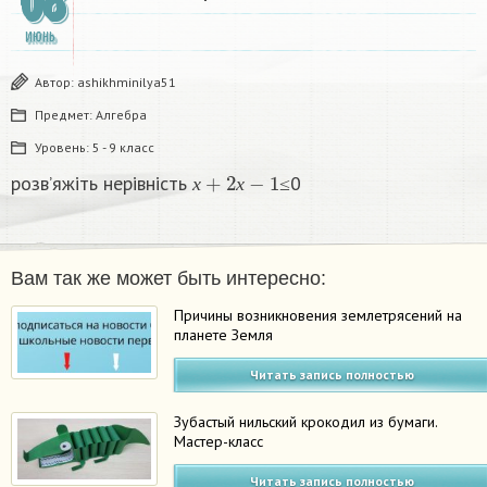
08
ИЮНЬ
Автор:
ashikhminilya51
Предмет:
Алгебра
Уровень:
5 - 9 класс
х
+
2
х
−
1
розв’яжіть нерівність
≤0​
х
х
Вам так же может быть интересно:
Причины возникновения землетрясений на
планете Земля
Читать запись полностью
Зубастый нильский крокодил из бумаги.
Мастер-класс
Читать запись полностью