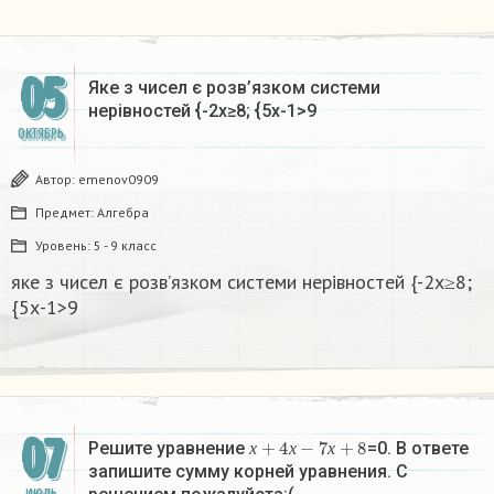
05
Яке з чисел є розв’язком системи
нерівностей {-2х≥8; {5х-1>9​
ОКТЯБРЬ
Автор:
emenov0909
Предмет:
Алгебра
Уровень:
5 - 9 класс
яке з чисел є розв’язком системи нерівностей {-2х≥8;
{5х-1>9​
07
х
+
4
х
−
7
х
+
8
Решите уравнение
=0. В ответе
х
х
х
запишите сумму корней уравнения. С