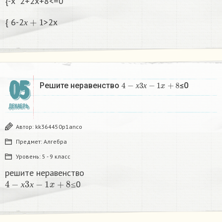
{-х^2+2х+8<=0
х
+
1
{ 6-2
>2х
х
05
4
−
х
3
х
−
1
x
+
8
Решите неравенство
≤0​
х
х
ДЕКАБРЬ
Автор:
kk364450p1anco
Предмет:
Алгебра
Уровень:
5 - 9 класс
решите неравенство
4
−
х
3
х
−
1
x
+
8
≤0​
х
х