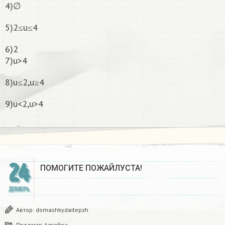
4)∅
5)2≤u≤4
6)2
7)u>4
8)u≤2,u≥4
9)u<2,u>4
24
ПОМОГИТЕ ПОЖАЙЛУСТА!
ДЕКАБРЬ
Автор:
domashkydaitepzh
Предмет:
Алгебра