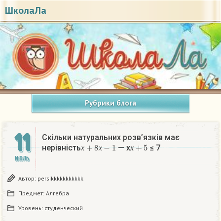
ШколаЛа
Рубрики блога
11
Скільки натуральних розв’язків має
х
+
8
х
−
1
х
+
5
нерівність
— х
≤ 7​
х
х
х
ИЮЛЬ
Автор:
persikkkkkkkkkkk
Предмет:
Алгебра
Уровень:
студенческий
х
+
8