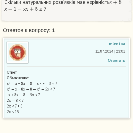
Скільки натуральних розв’язків має нерівність
х
−
1
х
+
5
х
— х
≤ 7​
х
х
Ответов к вопросу: 1
mlentaa
11.07.2024 | 23:01
Ответить
Ответ:
Объяснение:
х
+
5
х² — х + 8х — 8 — х ×
< 7
х
х² — х + 8х — 8 — х² — 5х < 7
-х + 8х — 8 — 5х < 7
2х — 8 < 7
2х < 7 + 8
2х < 15