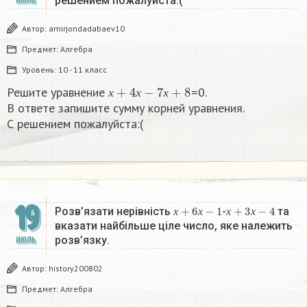
решением пожалуйста:(​
ИЮЛЬ
Автор:
amirjondadabaev10
Предмет:
Алгебра
Уровень:
10 - 11 класс
х
+
4
х
−
7
х
+
8
Решите уравнение
=0.
х
х
х
В ответе запишите сумму корней уравнения.
С решением пожалуйста:(​
19
х
+
6
х
−
1
х
+
3
х
−
4
Розв’язати нерівність
-
та
х
х
х
х
вказати найбільше ціле число, яке належить
розв’язку.
ИЮЛЬ
Автор:
history200802
Предмет:
Алгебра