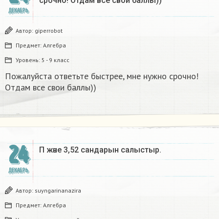
срочно! Отдам все свои баллы))
ДЕКАБРЬ
Автор:
giperrobot
Предмет:
Алгебра
Уровень:
5 - 9 класс
Пожалуйста ответьте быстрее, мне нужно срочно!
Отдам все свои баллы))
24
Π және 3,52 сандарын салыстыр. ​
ДЕКАБРЬ
Автор:
suyngarinanazira
Предмет:
Алгебра