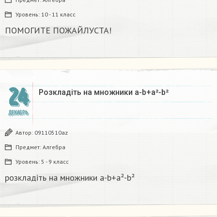
Уровень:
10 - 11 класс
ПОМОГИТЕ ПОЖАЙЛУСТА!
24
Розкладіть на множники а-b+a²-b²​
ДЕКАБРЬ
Автор:
09110510az
Предмет:
Алгебра
Уровень:
5 - 9 класс
розкладіть на множники а-b+a²-b²​