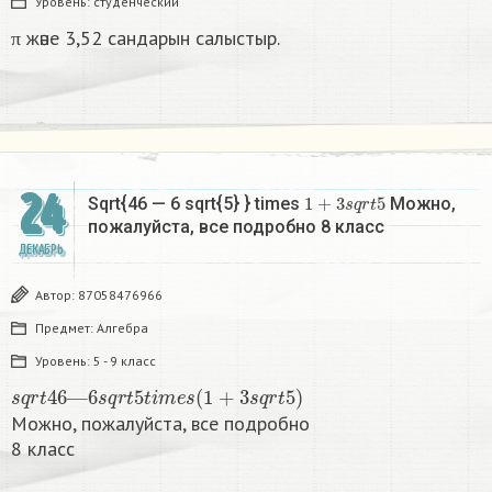
Уровень:
студенческий
π және 3,52 сандарын салыстыр.
24
1
+
3
s
q
r
t
5
Sqrt{46 — 6 sqrt{5} } times
Можно,
пожалуйста, все подробно 8 класс​
ДЕКАБРЬ
Автор:
87058476966
Предмет:
Алгебра
Уровень:
5 - 9 класс
s
q
r
t
46
—
6
s
q
r
t
5
t
i
m
e
s
(
1
+
3
s
q
r
t
5
)
Можно, пожалуйста, все подробно
8 класс​