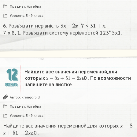
Предмет:
Алгебра
Уровень:
5 - 9 класс
2
7
x
–
1
+
х
6. Розв’язати нерівність 3х –
< 3
.
х
7. x 8, 1. Розв’язати систему нерівностей 123* 5х1. -​
12
Найдите все значения переменной,для
х
−
8
х
+
5
1
−
2
х
которых
≥0 . По возможности
х
х
х
напишите на листке.​
ОКТЯБРЬ
Автор:
krengdroid
Предмет:
Алгебра
Уровень:
5 - 9 класс
х
−
8
Найдите все значения переменной,для которых
х
+
5
1
−
2
х
х
≥0 .
х
х