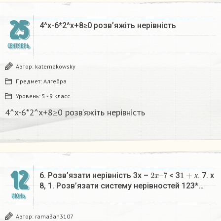
25
4^x-6*2^x+8≥0 розв’яжіть нерівність​
СЕНТЯБРЬ
Автор:
katemakowsky
Предмет:
Алгебра
Уровень:
5 - 9 класс
4^x-6*2^x+8≥0 розв’яжіть нерівність​
12
2
7
x
–
1
+
х
6. Розв’язати нерівність 3х –
< 3
. 7. x
х
8, 1. Розв’язати систему нерівностей 123*…
ИЮНЬ
Автор:
rama3an3107