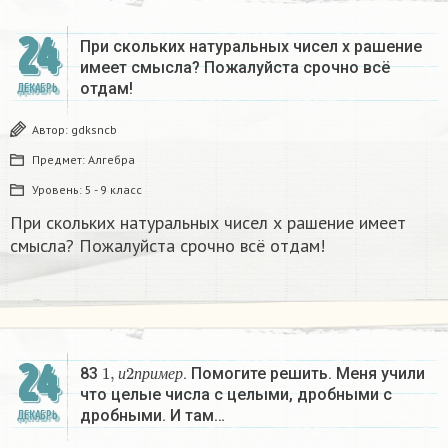
24
При скольких натуральных чисел х рашение
имеет смысла? Пожалуйста срочно всё
отдам!
ДЕКАБРЬ
Автор:
gdksncb
Предмет:
Алгебра
Уровень:
5 - 9 класс
При скольких натуральных чисел х рашение имеет
смысла? Пожалуйста срочно всё отдам!
24
1
,
и
2
п
р
и
м
е
р
83
. Помогите решить. Меня учили
и
п
р
и
м
е
р
что целые числа с целыми, дробными с
дробными. И там…
ДЕКАБРЬ