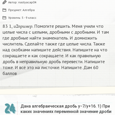
Автор:
nastyacap04
Предмет:
Алгебра
Уровень:
5 - 9 класс
1
,
и
2
п
р
и
м
е
р
83
. Помогите решить. Меня учили что
и
п
р
и
м
е
р
целые числа с целыми, дробными с дробными. И там
где дробные найти знаменатель. И домножить
числитель. Сделайте также где целые числа. Также
над скобками напишите действия. Напишите на что
сокращаете и как сокращаете. И как правильную
дробь в неправильную дробь перевести. Напишите
тоже. И всё это на листочке. Напишите. Дам 60
баллов
24
Дана алгебраическая дробь y−7/y+16. 1) При
каких значениях переменной значение дроби