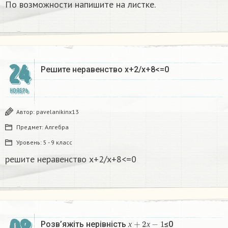
По возможности напишите на листке.​
24
Решите неравенство х+2/х+8<=0​
НОЯБРЬ
Автор:
pavelanikinx13
Предмет:
Алгебра
Уровень:
5 - 9 класс
решите неравенство х+2/х+8<=0​
х
+
2
х
−
1
Розв’яжіть нерівність
≤0​
х
х