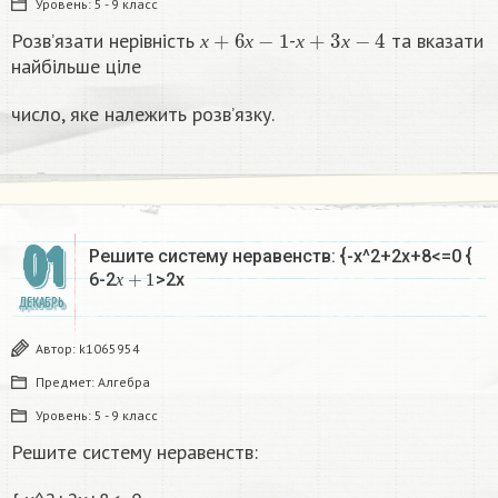
Уровень:
5 - 9 класс
х
+
6
х
−
1
х
+
3
х
−
4
Розв’язати нерівність
-
та вказати
х
х
х
х
найбільше ціле
число, яке належить розв’язку.
01
Решите систему неравенств: {-х^2+2х+8<=0 {
х
+
1
6-2
>2х
х
ДЕКАБРЬ
Автор:
k1065954
Предмет:
Алгебра
Уровень:
5 - 9 класс
Решите систему неравенств: