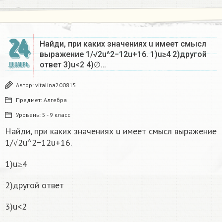
24
Найди, при каких значениях u имеет смысл
выражение 1/√2u^2−12u+16. 1)u≥4 2)другой
ответ 3)u<2 4)∅…
ДЕКАБРЬ
Автор:
vitalina200815
Предмет:
Алгебра
Уровень:
5 - 9 класс
Найди, при каких значениях u имеет смысл выражение
1/√2u^2−12u+16.
1)u≥4
2)другой ответ
3)u<2