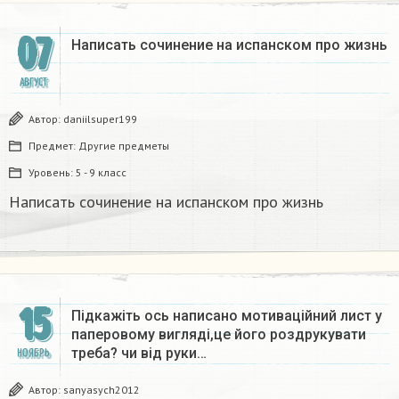
07
Написать сочинение на испанском про жизнь​
АВГУСТ
Автор:
daniilsuper199
Предмет:
Другие предметы
Уровень:
5 - 9 класс
Написать сочинение на испанском про жизнь​
15
Підкажіть ось написано мотиваційний лист у
паперовому вигляді,це його роздрукувати
треба? чи від руки…
НОЯБРЬ
Автор:
sanyasych2012