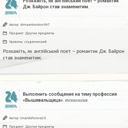
24
Розкажіть, як англійський поет – романтик
Дж. Байрон став знаменитим.​
ДЕКАБРЬ
Автор:
dimaantonikov947
Предмет:
Другие предметы
Уровень:
студенческий
Розкажіть, як англійський поет – романтик Дж. Байрон
став знаменитим.​
24
Выполнить сообщение на тему профессия
т
е
х
н
о
л
о
г
и
я
«Вышивальщица».
т
е
х
н
о
л
о
г
и
я
ДЕКАБРЬ
Автор:
linanikiforova20
Предмет:
Другие предметы