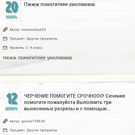
20
Пжжж помогитеее умоляююю​
НОЯБРЬ
Автор:
ivanworkaut30
Предмет:
Другие предметы
Уровень:
1 - 4 класс
пжжж помогитеее умоляююю​
12
ЧЕРЧЕНИЕ ПОМОГИТЕ СРОЧНООО! Сечение
помогите пожалуйста Выполнить три
вынесенных разрезы и с помощью…
ДЕКАБРЬ
Автор:
gulnar730504
Предмет:
Другие предметы