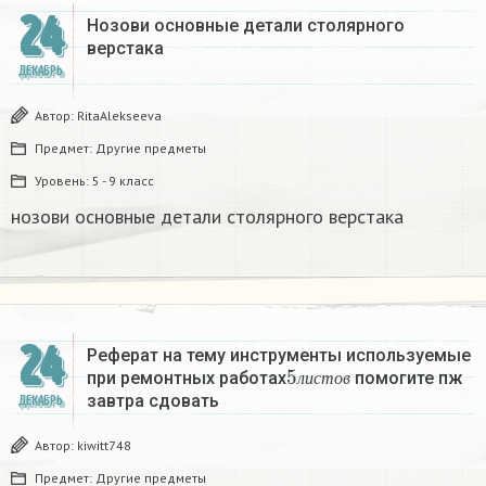
24
Нозови основные детали столярного
верстака
ДЕКАБРЬ
Автор:
RitaAlekseeva
Предмет:
Другие предметы
Уровень:
5 - 9 класс
нозови основные детали столярного верстака
24
Реферат на тему инструменты используемые
5
л
и
с
т
о
в
при ремонтных работах
помогите пж
л
и
с
т
о
в
завтра сдовать​
ДЕКАБРЬ
Автор:
kiwitt748
Предмет:
Другие предметы