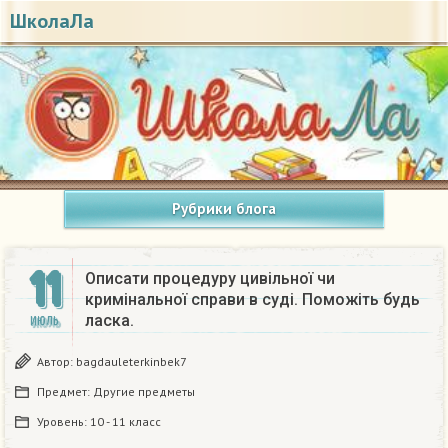
ШколаЛа
Рубрики блога
11
Описати процедуру цивільної чи
кримінальної справи в суді. Поможіть будь
ласка.​
ИЮЛЬ
Автор:
bagdauleterkinbek7
Предмет:
Другие предметы
Уровень:
10 - 11 класс