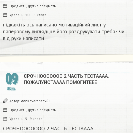
Предмет:
Другие предметы
Уровень:
10 - 11 класс
підкажіть ось написано мотиваційний лист у
паперовому вигляді,це його роздрукувати треба? чи
від руки написати ​
09
СРОЧНООООООО 2 ЧАСТЬ ТЕСТАААА.
ПОЖАЛУЙСТАААА ПОМОГИТЕЕЕ ​
ИЮНЬ
Автор:
danilavoroncov68
Предмет:
Другие предметы
Уровень:
5 - 9 класс
СРОЧНООООООО 2 ЧАСТЬ ТЕСТАААА.