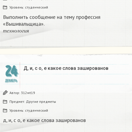
Уровень:
студенческий
Выполнить сообщение на тему профессия
«Вышивальщица».
т
е
х
н
о
л
о
г
и
я
т
е
х
н
о
л
о
г
и
я
24
Д, и, с о, е какое слова зашированов
ДЕКАБРЬ
Автор:
312wt19
Предмет:
Другие предметы
Уровень:
студенческий
д, и, с о, е какое слова зашированов