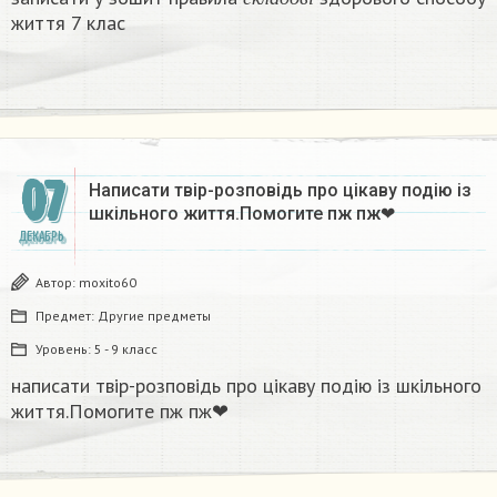
с
к
л
а
д
о
в
і
життя 7 клас
07
Написати твір-розповідь про цікаву подію із
шкільного життя.Помогите пж пж❤​
ДЕКАБРЬ
Автор:
moxito60
Предмет:
Другие предметы
Уровень:
5 - 9 класс
написати твір-розповідь про цікаву подію із шкільного
життя.Помогите пж пж❤​