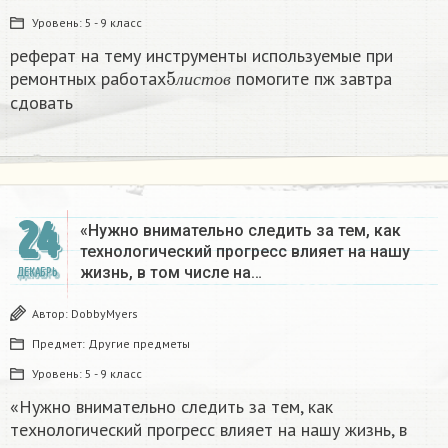
Уровень:
5 - 9 класс
реферат на тему инструменты используемые при
5
л
и
с
т
о
в
ремонтных работах
помогите пж завтра
л
и
с
т
о
в
сдовать​
24
«Нужно внимательно следить за тем, как
технологический прогресс влияет на нашу
жизнь, в том числе на…
ДЕКАБРЬ
Автор:
DobbyMyers
Предмет:
Другие предметы
Уровень:
5 - 9 класс
«Нужно внимательно следить за тем, как
технологический прогресс влияет на нашу жизнь, в