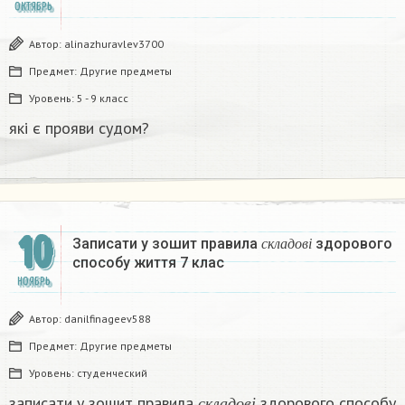
ОКТЯБРЬ
Автор:
alinazhuravlev3700
Предмет:
Другие предметы
Уровень:
5 - 9 класс
які є прояви судом?​
с
к
л
а
д
о
в
і
10
Записати у зошит правила
здорового
с
к
л
а
д
о
в
і
способу життя 7 клас ​
НОЯБРЬ
Автор:
danilfinageev588
Предмет:
Другие предметы
Уровень:
студенческий
с
к
л
а
д
о
в
і
записати у зошит правила
здорового способу