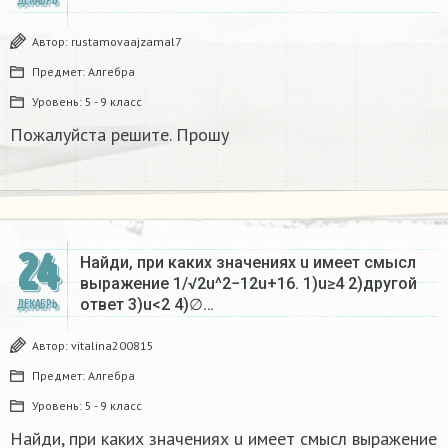
ДЕКАБРЬ
Автор:
rustamovaajzamal7
Предмет:
Алгебра
Уровень:
5 - 9 класс
Пожалуйста решите. Прошу
24
Найди, при каких значениях u имеет смысл
выражение 1/√2u^2−12u+16. 1)u≥4 2)другой
ответ 3)u<2 4)∅…
ДЕКАБРЬ
Автор:
vitalina200815
Предмет:
Алгебра
Уровень:
5 - 9 класс
Найди, при каких значениях u имеет смысл выражение