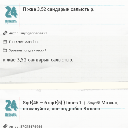
24
Π және 3,52 сандарын салыстыр. ​
ДЕКАБРЬ
Автор:
suyngarinanazira
Предмет:
Алгебра
Уровень:
студенческий
π және 3,52 сандарын салыстыр.
24
1
+
3
s
q
r
t
5
Sqrt{46 — 6 sqrt{5} } times
Можно,
пожалуйста, все подробно 8 класс​
ДЕКАБРЬ
Автор:
87058476966