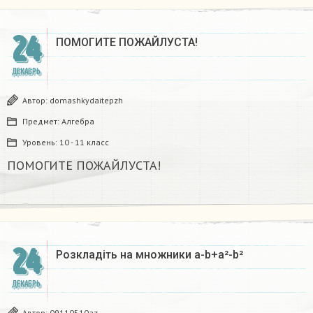
24
ПОМОГИТЕ ПОЖАЙЛУСТА!
ДЕКАБРЬ
Автор:
domashkydaitepzh
Предмет:
Алгебра
Уровень:
10 - 11 класс
ПОМОГИТЕ ПОЖАЙЛУСТА!
24
Розкладіть на множники а-b+a²-b²​
ДЕКАБРЬ
Автор:
09110510az