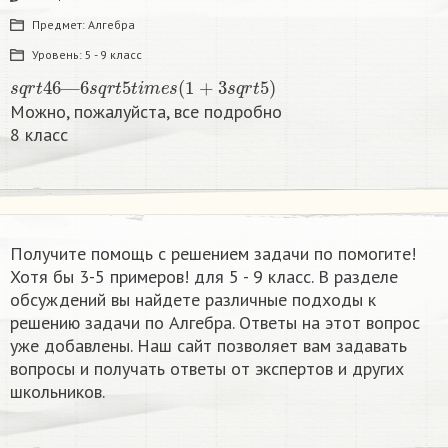
Предмет:
Алгебра
Уровень:
5 - 9 класс
s
q
r
t
46
—
6
s
q
r
t
5
t
i
m
e
s
(
1
+
3
s
q
r
t
5
)
Можно, пожалуйста, все подробно
8 класс​
Получите помощь с решением задачи по помогите!
Хотя бы 3-5 примеров! для 5 - 9 класс. В разделе
обсуждений вы найдете различные подходы к
решению задачи по Алгебра. Ответы на этот вопрос
уже добавлены. Наш сайт позволяет вам задавать
вопросы и получать ответы от экспертов и других
школьников.