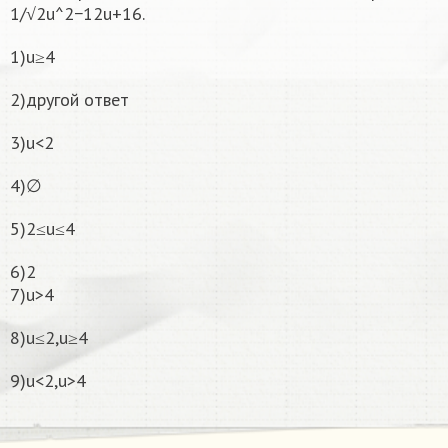
1/√2u^2−12u+16.
1)u≥4
2)другой ответ
3)u<2
4)∅
5)2≤u≤4
6)2
7)u>4
8)u≤2,u≥4
9)u<2,u>4