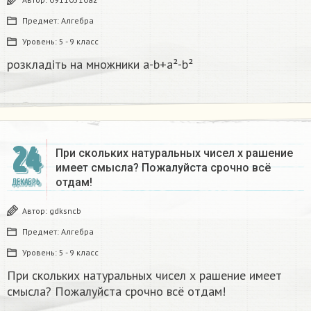
Предмет:
Алгебра
Уровень:
5 - 9 класс
розкладіть на множники а-b+a²-b²​
24
При скольких натуральных чисел х рашение
имеет смысла? Пожалуйста срочно всё
отдам!
ДЕКАБРЬ
Автор:
gdksncb
Предмет:
Алгебра
Уровень:
5 - 9 класс
При скольких натуральных чисел х рашение имеет
смысла? Пожалуйста срочно всё отдам!