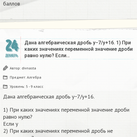
баллов
24
Дана алгебраическая дробь y−7/y+16. 1) При
каких значениях переменной значение дроби
равно нулю? Если…
ДЕКАБРЬ
Автор:
divnasta
Предмет:
Алгебра
Уровень:
5 - 9 класс
Дана алгебраическая дробь y−7/y+16.
1) При каких значениях переменной значение дроби
равно нулю?
Если y
2) При каких значениях переменной дробь не