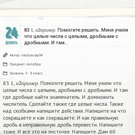
24
1
,
и
2
п
р
и
м
е
р
83
. Помогите решить. Меня учили
и
п
р
и
м
е
р
что целые числа с целыми, дробными с
дробными. И там…
ДЕКАБРЬ
Автор:
nastyacap04
Предмет:
Алгебра
Уровень:
5 - 9 класс
1
,
и
2
п
р
и
м
е
р
83
. Помогите решить. Меня учили что
и
п
р
и
м
е
р
целые числа с целыми, дробными с дробными. И там
где дробные найти знаменатель. И домножить
числитель. Сделайте также где целые числа. Также
над скобками напишите действия. Напишите на что
сокращаете и как сокращаете. И как правильную
дробь в неправильную дробь перевести. Напишите
тоже. И всё это на листочке. Напишите. Дам 60