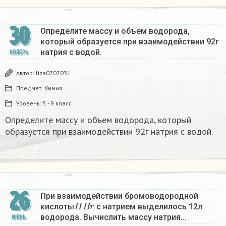
30
Определите массу и объем водорода,
который образуется при взаимодействии 92г
натрия с водой.
НОЯБРЬ
Автор:
liza0707031
Предмет:
Химия
Уровень:
5 - 9 класс
Определите массу и объем водорода, который
образуется при взаимодействии 92г натрия с водой.
26
При взаимодействии бромоводородной
H
B
r
кислоты
с натрием выделилось 12л
водорода. Вычислить массу натрия…
ИЮНЬ