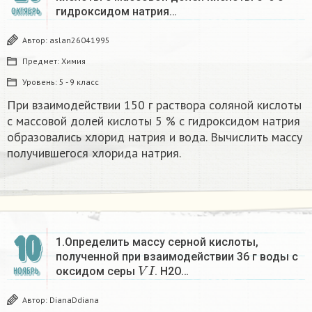
гидроксидом натрия…
ОКТЯБРЬ
Автор:
aslan26041995
Предмет:
Химия
Уровень:
5 - 9 класс
При взаимодействии 150 г раствора соляной кислоты
с массовой долей кислоты 5 % с гидроксидом натрия
образовались хлорид натрия и вода. Вычислить массу
получившегося хлорида натрия.
10
1.Определить массу серной кислоты,
полученной при взаимодействии 36 г воды с
V
I
оксидом серы
. H2O…
НОЯБРЬ
Автор:
DianaDdiana