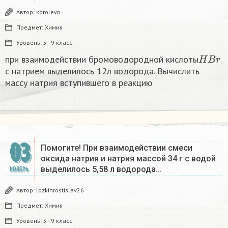
Автор:
korolevn
Предмет:
Химия
Уровень:
5 - 9 класс
H
B
r
при взаимодействии бромоводородной кислоты
с натрием выделилось 12л водорода. Вычислить
массу натрия вступившего в реакцию
03
Помогите! При взаимодействии смеси
оксида натрия и натрия массой 34 г с водой
выделилось 5,58 л водорода…
НОЯБРЬ
Автор:
lozkinrostislav26
Предмет:
Химия
Уровень:
5 - 9 класс