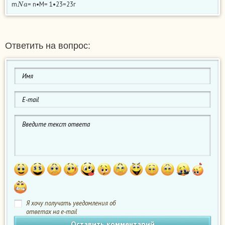
m
= n•M= 1•23=23г
Ответить на вопрос:
Я хочу получать уведомления об
ответах на e-mail