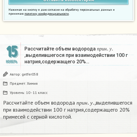
Нажимая на кнопку я даю согласие на обработку персональных данных и
принимаю
политику конфиденциальности
.
п
р
и
н
.
у
.
15
Рассчитайте объем водорода
п
р
и
н
у
,выделившегося при взаимодействии 100 г
натрия,содержащего 20%…
НОЯБРЬ
Автор:
getfer058
Предмет:
Химия
Уровень:
10 - 11 класс
п
р
и
н
.
у
.
Рассчитайте объем водорода
,выделившегося
п
р
и
н
у
при взаимодействии 100 г натрия,содержащего 20%
примесей с серной кислотой.