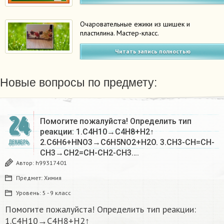
Очаровательные ежики из шишек и
пластилина. Мастер-класс.
Читать запись полностью
Новые вопросы по предмету:
24
Помогите пожалуйста! Определить тип
реакции: 1.C4H10→C4H8+H2↑
2.C6H6+HNO3→C6H5NO2+H2O. 3.CH3-CH=CH-
ДЕКАБРЬ
CH3→CH2=CH-CH2-CH3….
Автор:
h99317401
Предмет:
Химия
Уровень:
5 - 9 класс
Помогите пожалуйста! Определить тип реакции:
1.C4H10→C4H8+H2↑