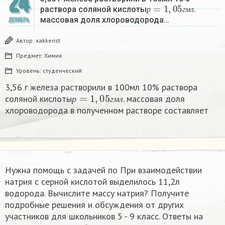
24
р
=
1
,
05
г
м
л
раствора соляной кислоты
.
р
г
м
л
массовая доля хлороводорода…
ДЕКАБРЬ
Автор:
xakkerist
Предмет:
Химия
Уровень:
студенческий
3,56 г железа растворили в 100мл 10% раствора
р
=
1
,
05
г
м
л
соляной кислоты
. массовая доля
р
г
м
л
хлороводорода в полученном растворе составляет
Нужна помощь с задачей по При взаимодействии
натрия с серной кислотой выделилось 11,2л
водорода. Вычислите массу натрия? Получите
подробные решения и обсуждения от других
участников для школьников 5 - 9 класс. Ответы на