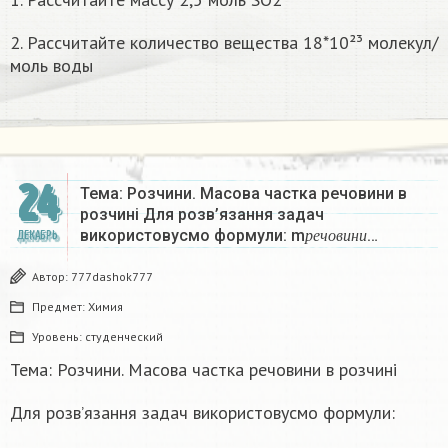
2. Рассчитайте количество вещества 18*10²³ молекул/
моль воды
24
Тема: Розчини. Масова частка речовини в
розчині Для розв’язання задач
р
е
ч
о
в
и
н
и
використовусмо формули: m
…
ДЕКАБРЬ
р
е
ч
о
в
и
н
и
Автор:
777dashok777
Предмет:
Химия
Уровень:
студенческий
Тема: Розчини. Масова частка речовини в розчині
Для розв’язання задач використовусмо формули:
р
е
ч
о
в
и
н
и