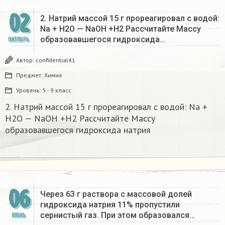
02
2. Натрий массой 15 г прореагировал с водой:
Na + Н2О — NaOH +H2 Рассчитайте Массу
образовавшегося гидроксида…
ОКТЯБРЬ
Автор:
confidential41
Предмет:
Химия
Уровень:
5 - 9 класс
2. Натрий массой 15 г прореагировал с водой: Na +
Н2О — NaOH +H2 Рассчитайте Массу
образовавшегося гидроксида натрия​
06
Через 63 г раствора с массовой долей
гидроксида натрия 11% пропустили
сернистый газ. При этом образовался…
ИЮНЬ