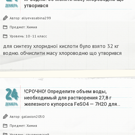
утворився​
ДЕКАБРЬ
Автор:
aliyevasabina299
Предмет:
Химия
Уровень:
10 - 11 класс
для синтезу хлоридної кислоти було взято 32 кг
водню. обчислити масу хлороводню що утворився​
24
!СРОЧНО! Определите объем воды,
необходимый для растворения 27,8 г
железного купороса FeSO4 — 7Н2О для…
ДЕКАБРЬ
Автор:
galaxion2050
Предмет:
Химия
Уровень:
студенческий