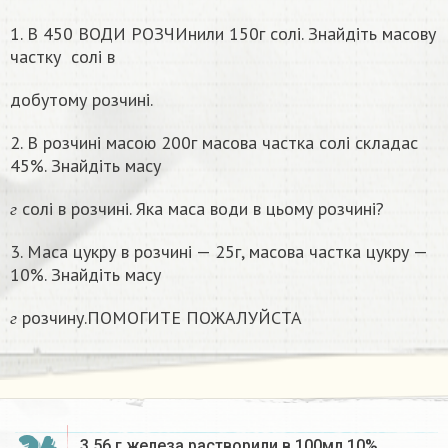
1. В 450 ВОДИ РОЗЧИнили 150г солі. Знайдіть масову
частку
солі в
добутому розчині.
2. В розчині масою 200г масова частка солі складас
45%. Знайдіть масу
г
солі в розчині. Яка маса води в цьому розчинi?
г
3. Маса цукру в розчині — 25г, масова частка цукру —
10%. Знайдіть масу
г
розчину.ПОМОГИТЕ ПОЖАЛУЙСТА
г
3,56 г железа растворили в 100мл 10%