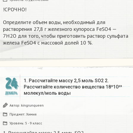
!СРОЧНО!
Определите объем воды, необходимый для
растворения 27,8 г железного купороса FeSO4 —
7Н2О для того, чтобы приготовить раствор сульфата
железа FeSO4 с массовой долей 10 %.​
24
1. Рассчитайте массу 2,5 моль SO2 2.
Рассчитайте количество вещества 18*10²³
молекул/моль воды
ДЕКАБРЬ
Автор:
kingrunqueen
Предмет:
Химия
Уровень:
5 - 9 класс
1. Рассчитайте массу 2,5 моль SO2