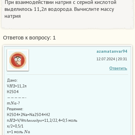
При взаимодействии натрия с серной кислотой
выделилось 11,2л водорода. Вычислите массу
натрия
Ответов к вопросу: 1
azamatanvar94
12.07.2024 | 20:31
Ответить
Дано:
H
2
V
=11,2л
Н2SO4
—————-
N
a
m
-?
Решение:
Н2SO4+2Na=Na2SO4+H2
H
2
А
в
о
г
а
д
р
о
n
=V/Vm
=11,2/22,4=0,5 моль
А
в
о
г
а
д
р
о
х/2=0,5/1
N
a
х=1 моль
N
a