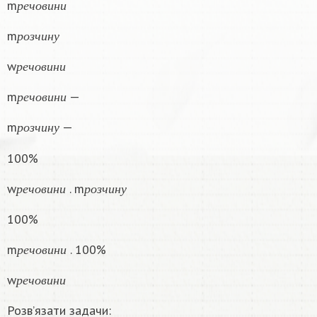
m
р
е
ч
о
в
и
н
и
р
о
з
ч
и
н
у
m
р
о
з
ч
и
н
у
р
е
ч
о
в
и
н
и
w
р
е
ч
о
в
и
н
и
р
е
ч
о
в
и
н
и
m
—
р
е
ч
о
в
и
н
и
р
о
з
ч
и
н
у
m
—
р
о
з
ч
и
н
у
100%
р
е
ч
о
в
и
н
и
р
о
з
ч
и
н
у
w
. m
р
е
ч
о
в
и
н
и
р
о
з
ч
и
н
у
100%
р
е
ч
о
в
и
н
и
m
. 100%
р
е
ч
о
в
и
н
и
р
е
ч
о
в
и
н
и
w
р
е
ч
о
в
и
н
и
Розв’язати задачи: