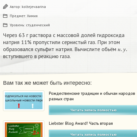
Автор:
koltejevaarina
Предмет:
Химия
Уровень:
студенческий
Через 63 г раствора с массовой долей гидроксида
натрия 11% пропустили сернистый газ. При этом
н
.
у
.
образовался сульфит натрия. Вычислите обьём
н
у
вступившего в реакцию газа.
Вам так же может быть интересно:
Рождественские традиции и обычаи народов
разных стран
Читать запись полностью
Liebster Blog Award! Часть вторая
Читать запись полностью