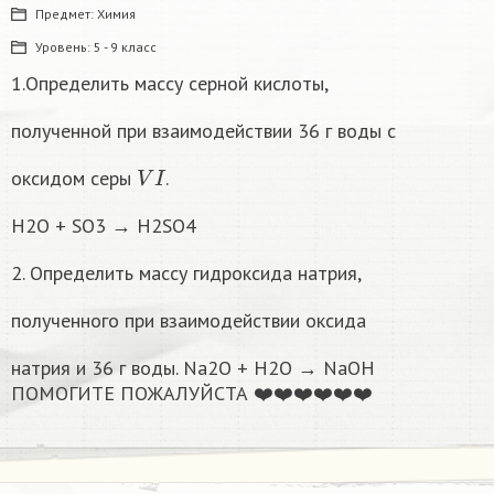
Предмет:
Химия
Уровень:
5 - 9 класс
1.Определить массу серной кислоты,
полученной при взаимодействии 36 г воды с
V
I
оксидом серы
.
H2O + SO3 → H2SO4
2. Определить массу гидроксида натрия,
полученного при взаимодействии оксида
натрия и 36 г воды. Na2O + H2O → NaOH
ПОМОГИТЕ ПОЖАЛУЙСТА ❤️❤️❤️❤️❤️❤️