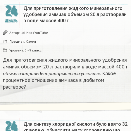
24
Для приготовления жидкого минерального
удобрения аммиак объемом 20 л растворили
в воде массой 400 г…
ДЕКАБРЬ
Автор:
LolIHackYouTube
Предмет:
Химия
Уровень:
5 - 9 класс
Для приготовления жидкого минерального удобрения
аммиак объемом 20 л растворили в воде массой 400 г
о
б
ъ
е
м
г
а
з
а
п
р
и
в
е
д
е
н
п
р
и
н
о
р
м
а
л
ь
н
ы
х
у
с
л
о
в
и
я
х
. Какое
о
б
ъ
е
м
г
а
з
а
п
р
и
в
е
д
е
н
п
р
и
н
о
р
м
а
л
ь
н
ы
х
у
с
л
о
в
и
я
х
процентное отношение аммиака в добытом
растворе?
24
Для синтезу хлоридної кислоти було взято 32
кг водню. обчислити масу хлороводню що