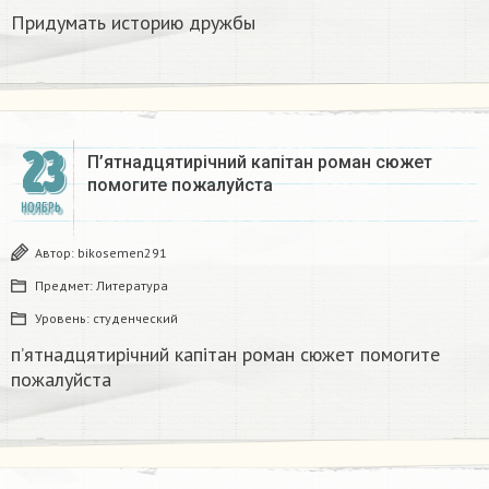
Придумать историю дружбы ​
23
П’ятнадцятирічний капітан роман сюжет
помогите пожалуйста​
НОЯБРЬ
Автор:
bikosemen291
Предмет:
Литература
Уровень:
студенческий
п’ятнадцятирічний капітан роман сюжет помогите
пожалуйста​