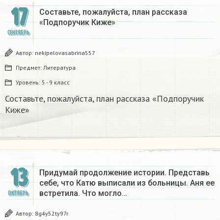
17
Составьте, пожалуйста, план рассказа
«Подпоручик Киже»​
СЕНТЯБРЬ
Автор:
nekipelovasabrina557
Предмет:
Литература
Уровень:
5 - 9 класс
Составьте, пожалуйста, план рассказа «Подпоручик
Киже»​
13
Придумай продолжение истории. Представь
себе, что Катю выписали из больницы. Аня ее
встретила. Что могло…
ОКТЯБРЬ
Автор:
8g4y52ty97r