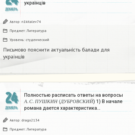
українців
ДЕКАБРЬ
Автор:
n1kitalev74
Предмет:
Литература
Уровень:
студенческий
Письмово пояснити актуальність балади для
українців
24
Полностью расписать ответы на вопросы
А
.
С
.
П
У
Ш
К
И
Н
(
Д
У
Б
Р
О
В
С
К
И
Й
) 1) В начале
А
С
П
У
Ш
К
И
Н
Д
У
Б
Р
О
В
С
К
И
Й
романа дается характеристика…
ДЕКАБРЬ
Автор:
drago2134
Предмет:
Литература