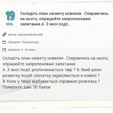
19
Складіть план сюжету новелли . Спираючись
на нього, опрацюйте запропоновані
запитання А. З якої події…
ИЮНЬ
Автор:
katyasubbotina04
Предмет:
Литература
Уровень:
5 - 9 класс
Складіть план сюжету новелли . Спираючись на нього,
опрацюйте запропоновані запитання
А. З якої події розпочинається твір ? Б. Який шлях
розвитку подій спочатку окреслюється в новелі ?
В Коли у творі відбувається справжня розв’язка ?
Помогите даю 30 балов ​