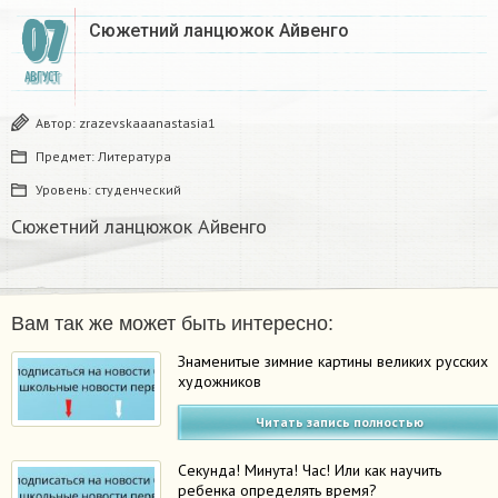
07
Сюжетний ланцюжок Айвенго​
АВГУСТ
Автор:
zrazevskaaanastasia1
Предмет:
Литература
Уровень:
студенческий
Сюжетний ланцюжок Айвенго​
Вам так же может быть интересно:
Знаменитые зимние картины великих русских
художников
Читать запись полностью
Секунда! Минута! Час! Или как научить
ребенка определять время?