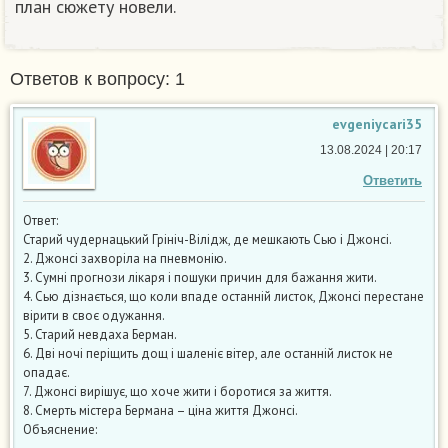
план сюжету новели. ​
Ответов к вопросу: 1
evgeniycari35
13.08.2024 | 20:17
Ответить
Ответ:
Старий чудернацький Грініч-Вілідж, де мешкають Сью і Джонсі.
2. Джонсі захворіла на пневмонію.
3. Сумні прогнози лікаря і пошуки причин для бажання жити.
4. Сью дізнається, що коли впаде останній листок, Джонсі перестане
вірити в своє одужання.
5. Старий невдаха Берман.
6. Дві ночі періщить дощ і шаленіє вітер, але останній листок не
опадає.
7. Джонсі вирішує, що хоче жити і боротися за життя.
8. Смерть містера Бермана – ціна життя Джонсі.
Объяснение: