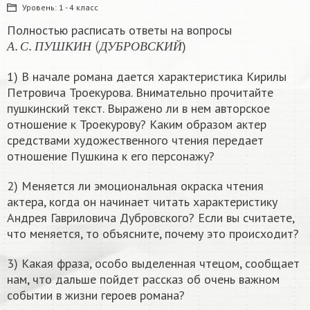
Уровень:
1 - 4 класс
Полностью расписать ответы на вопросы
А
.
С
.
П
У
Ш
К
И
Н
(
Д
У
Б
Р
О
В
С
К
И
Й
)
А
С
П
У
Ш
К
И
Н
Д
У
Б
Р
О
В
С
К
И
Й
1) В начале романа дается характеристика Кирилы
Петровича Троекурова. Внимательно прочитайте
пушкинский текст. Выражено ли в нем авторское
отношение к Троекурову? Каким образом актер
средствами художественного чтения передает
отношение Пушкина к его персонажу?
2) Меняется ли эмоциональная окраска чтения
актера, когда он начинает читать характеристику
Андрея Гавриловича Дубровского? Если вы считаете,
что меняется, то объясните, почему это происходит?
3) Какая фраза, особо выделенная чтецом, сообщает
нам, что дальше пойдет рассказ об очень важном
событии в жизни героев романа?