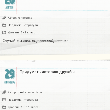
АВГУСТ
Автор:
Ronpochka
Предмет:
Литература
Уровень:
5 - 9 класс
ю
м
о
р
и
ч
е
с
к
и
й
р
а
с
с
к
а
з
Случай жизни
​
ю
м
о
р
и
ч
е
с
к
и
й
р
а
с
с
к
а
з
29
Придумать историю дружбы ​
СЕНТЯБРЬ
Автор:
moskalevivanishe
Предмет:
Литература
Уровень:
10 - 11 класс