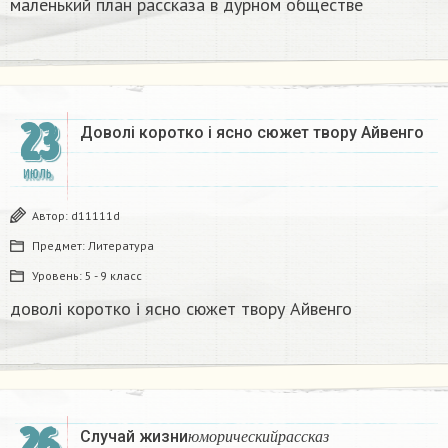
маленький план рассказа в дурном обществе
23
Доволі коротко і ясно сюжет твору Айвенго​
ИЮЛЬ
Автор:
d11111d
Предмет:
Литература
Уровень:
5 - 9 класс
доволі коротко і ясно сюжет твору Айвенго​
26
ю
м
о
р
и
ч
е
с
к
и
й
р
а
с
с
к
а
з
Случай жизни
​
ю
м
о
р
и
ч
е
с
к
и
й
р
а
с
с
к
а
з