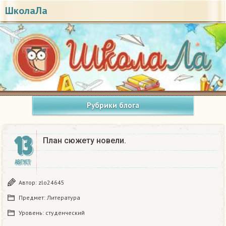
ШколаЛа
Рубрики блога
13
План сюжету новели. ​
АВГУСТ
Автор:
zlo24645
Предмет:
Литература
Уровень:
студенческий