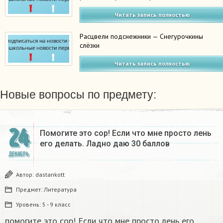
Читать запись полностью
Расцвели подснежники — Снегурочкины
слёзки
Читать запись полностью
Новые вопросы по предмету:
24
Помогите это сор! Если что мне просто лень
его делать. Ладно даю 30 баллов​
ДЕКАБРЬ
Автор:
dastankott
Предмет:
Литература
Уровень:
5 - 9 класс
помогите это сор! Если что мне просто лень его