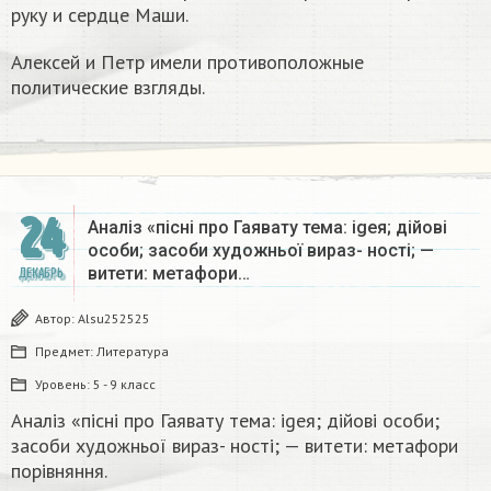
руку и сердце Маши.
Алексей и Петр имели противоположные
политические взгляды.
24
Аналіз «пісні про Гаявату тема: igeя; дійові
особи; засоби художньої вираз- ності; —
витети: метафори…
ДЕКАБРЬ
Автор:
Alsu252525
Предмет:
Литература
Уровень:
5 - 9 класс
Аналіз «пісні про Гаявату тема: igeя; дійові особи;
засоби художньої вираз- ності; — витети: метафори
порівняння.​