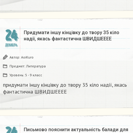
24
Придумати іншу кінцівку до твору 35 кіло
надії, якась фантастична​ ШВИДШЕЕЕЕ
ДЕКАБРЬ
Автор:
AoiKuro
Предмет:
Литература
Уровень:
5 - 9 класс
придумати іншу кінцівку до твору 35 кіло надії, якась
фантастична​ ШВИДШЕЕЕЕ
24
Письмово пояснити актуальність балади для