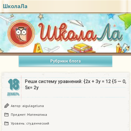
ШколаЛа
Рубрики блога
18
Реши систему уравнений: {2х + 3y = 12 {5 — 0,
5x= 2y
ДЕКАБРЬ
Автор:
aigulageluna
Предмет:
Математика
Уровень:
студенческий