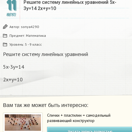
11
Решите систему линейных уравнений 5x-
3y=14 2x+y=10
АВГУСТ
Автор:
sonya4290
Предмет:
Математика
Уровень:
5 - 9 класс
Решите систему линейных уравнений
5x-3y=14
2x+y=10
Вам так же может быть интересно:
Спички + пластилин = самодельный
развивающий конструктор
Читать запись полностью