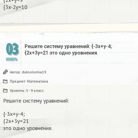
{3x-2y=10
03
Решите систему уравнений: {-3x+y-4;
{2x+3y=21 это одно уровнения.​
НОЯБРЬ
Автор:
duksolomia19
Предмет:
Математика
Уровень:
5 - 9 класс
Решите систему уравнений:
{-3x+y-4;
{2x+3y=21
это одно уровнения.​