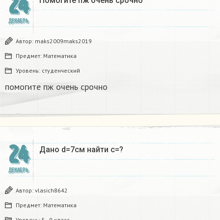
24
Помогите пж очень срочно​
ДЕКАБРЬ
Автор:
maks2009maks2019
Предмет:
Математика
Уровень:
студенческий
помогите пж очень срочно​
24
Дано d=7см найти с=?​
ДЕКАБРЬ
Автор:
vlasich8642
Предмет:
Математика
Уровень:
5 - 9 класс