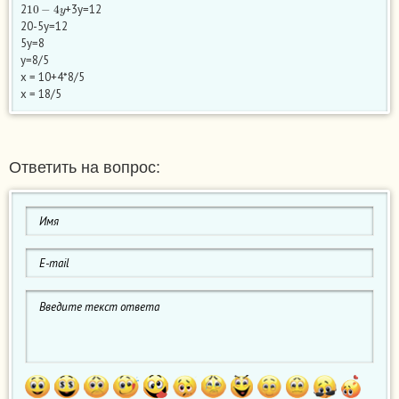
10
−
4
y
2
+3y=12
20-5y=12
5y=8
y=8/5
x = 10+4*8/5
x = 18/5
Ответить на вопрос: