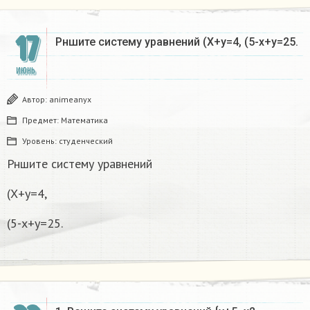
17
Рншите систему уравнений (X+y=4, (5-x+y=25.
ИЮНЬ
Автор:
animeanyx
Предмет:
Математика
Уровень:
студенческий
Рншите систему уравнений
(X+y=4,
(5-x+y=25.