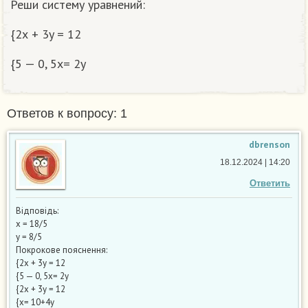
Реши систему уравнений:
{2х + 3y = 12
{5 — 0, 5x= 2y
Ответов к вопросу: 1
dbrenson
18.12.2024 | 14:20
Ответить
Відповідь:
x = 18/5
y = 8/5
Покрокове пояснення:
{2х + 3y = 12
{5 — 0, 5x= 2y
{2х + 3y = 12
{x= 10+4y