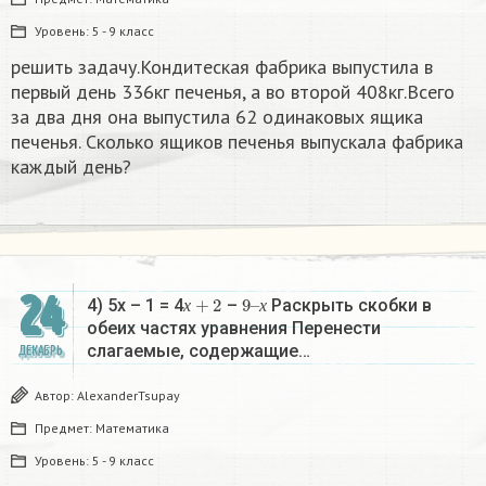
Уровень:
5 - 9 класс
решить задачу.Кондитеская фабрика выпустила в
первый день 336кг печенья, а во второй 408кг.Всего
за два дня она выпустила 62 одинаковых ящика
печенья. Сколько ящиков печенья выпускала фабрика
каждый день?
24
х
+
2
9
х
–
4) 5х – 1 = 4
–
Раскрыть скобки в
х
х
обеих частях уравнения Перенести
слагаемые, содержащие…
ДЕКАБРЬ
Автор:
AlexanderTsupay
Предмет:
Математика
Уровень:
5 - 9 класс
х
+
2
9
х
–