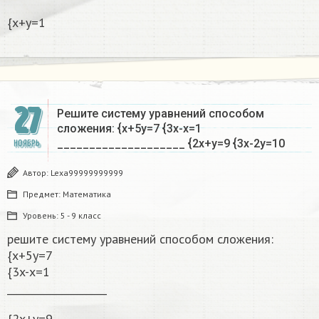
{x+y=1
27
Решите систему уравнений способом
сложения: {x+5y=7 {3x-x=1
____________________ {2x+y=9 {3x-2y=10
НОЯБРЬ
Автор:
Lexa99999999999
Предмет:
Математика
Уровень:
5 - 9 класс
решите систему уравнений способом сложения:
{x+5y=7
{3x-x=1
____________________
{2x+y=9