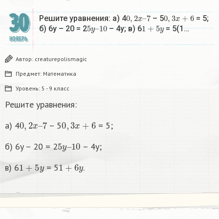
30
0
,
2
x
–
7
0
,
3
x
+
6
Решите уравнения: а) 4
– 5
= 5;
5
10
y
–
1
+
5
y
б) 6y – 20 = 2
– 4y; в) 6
= 5(1…
НОЯБРЬ
Автор:
creaturepolismagic
Предмет:
Математика
Уровень:
5 - 9 класс
Решите уравнения:
0
,
2
x
–
7
0
,
3
x
+
6
а) 4
– 5
= 5;
5
10
y
–
б) 6y – 20 = 2
– 4y;
1
+
5
y
1
+
6
y
в) 6
= 5
.