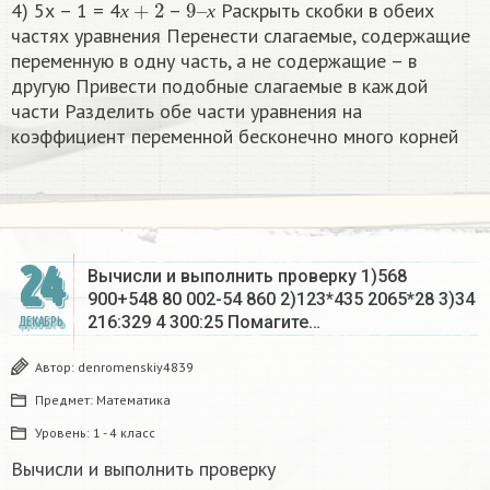
4) 5х – 1 = 4
–
Раскрыть скобки в обеих
х
х
частях уравнения Перенести слагаемые, содержащие
переменную в одну часть, а не содержащие – в
другую Привести подобные слагаемые в каждой
части Разделить обе части уравнения на
коэффициент переменной бесконечно много корней​
24
Вычисли и выполнить проверку 1)568
900+548 80 002-54 860 2)123*435 2065*28 3)34
216:329 4 300:25 Помагите…
ДЕКАБРЬ
Автор:
denromenskiy4839
Предмет:
Математика
Уровень:
1 - 4 класс
Вычисли и выполнить проверку