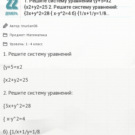
22
1. Решите систему уравнений {y+5=x2
{x2+y2=25 2. Решите систему уравнений:
{3x+y^2=28 { x-y^2=4 б) {1/x+1/y=1/8…
ДЕКАБРЬ
Автор:
tnurlan06
Предмет:
Математика
Уровень:
1 - 4 класс
1. Решите систему уравнений
{y+5=x2
{x2+y2=25
2. Решите систему уравнений:
{3x+y^2=28
{ x-y^2=4
б) {1/x+1/y=1/8