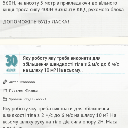
560H, на висоту 5 метрів прикладаючи до вільного
кінця троса силу 400H.Визначте ККД рухомого блока
ДОПОМОЖІТЬ БУДЬ ЛАСКА!
30
Яку роботу яку треба виконати для
збільшення швидкості тіла з 2 м/с до 6 м/с
на шляху 10 м? На всьому…
АВГУСТ
Автор:
Ivaannaa
Предмет:
Физика
Уровень:
студенческий
Яку роботу яку треба виконати для збільшення
швидкості тіла з 2 м/с до 6 м/с на шляху 10 м? На
всьому шляху руху на тіло діє сила опору 2Н. Маса