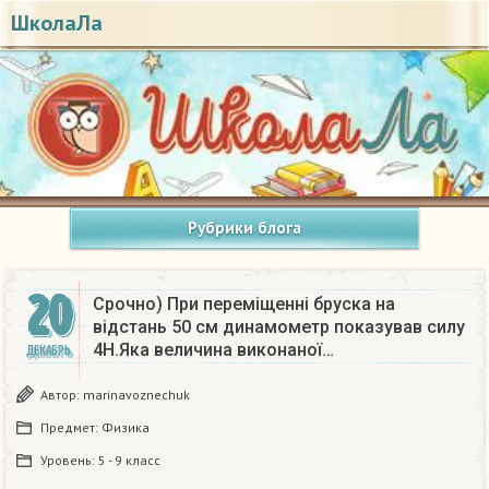
ШколаЛа
Рубрики блога
20
Срочно) При переміщенні бруска на
відстань 50 см динамометр показував силу
4H.Яка величина виконаної…
ДЕКАБРЬ
Автор:
marinavoznechuk
Предмет:
Физика
Уровень:
5 - 9 класс