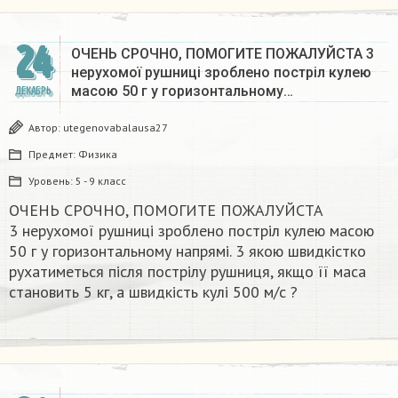
24
ОЧЕНЬ СРОЧНО, ПОМОГИТЕ ПОЖАЛУЙСТА 3
нерухомої рушниці зроблено постріл кулею
масою 50 г у горизонтальному…
ДЕКАБРЬ
Автор:
utegenovabalausa27
Предмет:
Физика
Уровень:
5 - 9 класс
ОЧЕНЬ СРОЧНО, ПОМОГИТЕ ПОЖАЛУЙСТА
3 нерухомої рушниці зроблено постріл кулею масою
50 г у горизонтальному напрямі. 3 якою швидкістко
рухатиметься після пострілу рушниця, якщо її маса
становить 5 кг, а швидкість кулі 500 м/с ?​