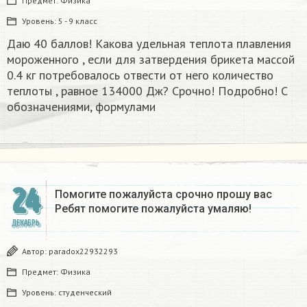
Предмет:
Физика
Уровень:
5 - 9 класс
Даю 40 баллов! Какова удельная теплота плавления
мороженного , если для затвердения брикета массой
0.4 кг потребовалось отвести от него количество
теплоты , равное 134000 Дж? Срочно! Подробно! С
обозначениями, формулами
24
Помогите пожалуйста срочно прошу вас
Ребят помогите пожалуйста умаляю! ​
ДЕКАБРЬ
Автор:
paradox22932293
Предмет:
Физика
Уровень:
студенческий