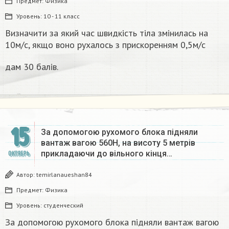
Предмет:
Физика
Уровень:
10 - 11 класс
Визначити за який час швидкість тіла змінилась на
10м/с, якщо воно рухалось з прискоренням 0,5м/с
дам 30 балів.​
15
За допомогою рухомого блока підняли
вантаж вагою 560H, на висоту 5 метрів
прикладаючи до вільного кінця…
ОКТЯБРЬ
Автор:
temirlanaueshan84
Предмет:
Физика
Уровень:
студенческий
За допомогою рухомого блока підняли вантаж вагою