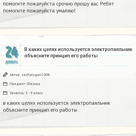
помогите пожалуйста срочно прошу вас Ребят
помогите пожалуйста умаляю! ​
24
В каких целях используется электропаяльник
объясните принцип его работы​
ДЕКАБРЬ
Автор:
sashalugan2008
Предмет:
Физика
Уровень:
5 - 9 класс
в каких целях используется электропаяльник
объясните принцип его работы​