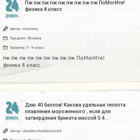
24
Пж пж пж пж пж пж пж пж пж ПоМогИте!
физика 8 класс​
ДЕКАБРЬ
Автор:
mashzxq
Предмет:
Физика
Уровень:
5 - 9 класс
пж пж пж пж пж пж пж пж пж ПоМогИте!
физика 8 класс​
24
Даю 40 баллов! Какова удельная теплота
плавления мороженного , если для
затвердения брикета массой 0.4…
ДЕКАБРЬ
Автор:
cheddercheddorovich9