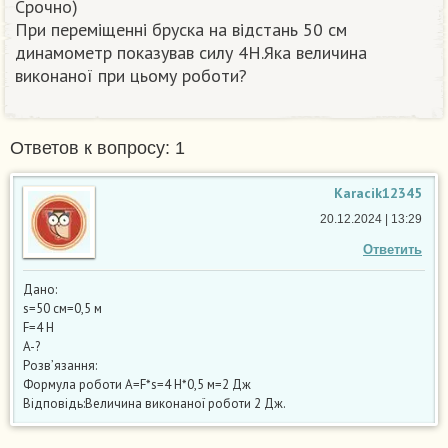
Срочно)
При переміщенні бруска на відстань 50 см
динамометр показував силу 4H.Яка величина
виконаної при цьому роботи?​
Ответов к вопросу: 1
Karacik12345
20.12.2024 | 13:29
Ответить
Дано:
s=50 см=0,5 м
F=4 Н
A-?
Розв’язання:
Формула роботи A=F*s=4 Н*0,5 м=2 Дж
Відповідь:Величина виконаної роботи 2 Дж.