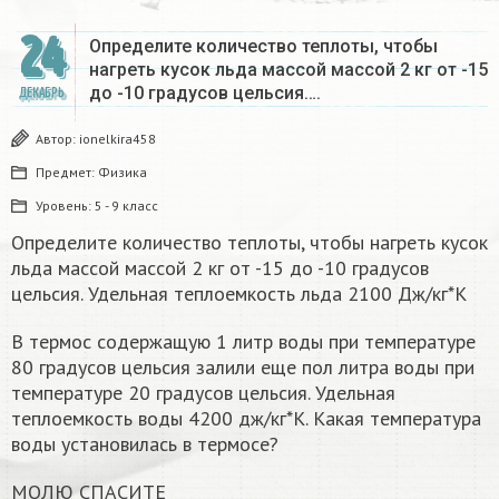
24
Определите количество теплоты, чтобы
нагреть кусок льда массой массой 2 кг от -15
до -10 градусов цельсия….
ДЕКАБРЬ
Автор:
ionelkira458
Предмет:
Физика
Уровень:
5 - 9 класс
Определите количество теплоты, чтобы нагреть кусок
льда массой массой 2 кг от -15 до -10 градусов
цельсия. Удельная теплоемкость льда 2100 Дж/кг*К
В термос содержащую 1 литр воды при температуре
80 градусов цельсия залили еще пол литра воды при
температуре 20 градусов цельсия. Удельная
теплоемкость воды 4200 дж/кг*К. Какая температура
воды установилась в термосе?
МОЛЮ СПАСИТЕ