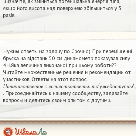
Визначте, як зміниться потенціальна енергія тіла,
якщо його висота над поверхнею збільшиться у 5
разів
Нужны ответы на задачу по Срочно) При переміщенні
бруска на відстань 50 см динамометр показував силу
4H.Яка величина виконаної при цьому роботи?​?
Читайте множественные решения и рекомендации от
участников. Ответы на этот вопрос
Н
—
а
′
п
л
о
и
к
ч
а
и
н
е
е
о
т
т
′
в
е
т
о
в
:
е
с
л
и
е
с
т
ь
о
т
в
е
т
ы
,
т
о
′
у
ж
е
д
о
с
т
у
п
Н
а
л
и
ч
и
е
о
т
в
е
т
о
в
е
с
л
и
е
с
т
ь
о
т
в
е
т
ы
т
о
у
ж
е
д
о
с
т
у
п
н
ы
. Присоединяйтесь к нашему сообществу, задавайте
вопросы и делитесь своим опытом с другими.