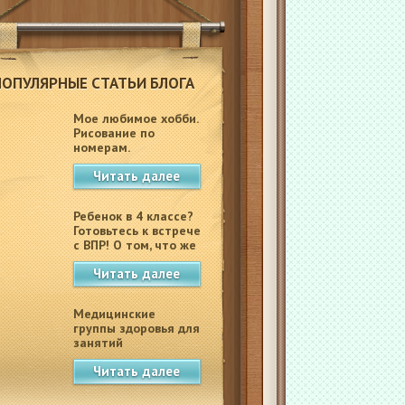
ПОПУЛЯРНЫЕ СТАТЬИ БЛОГА
Мое любимое хобби.
Рисование по
номерам.
Читать далее
Ребенок в 4 классе?
Готовьтесь к встрече
с ВПР! О том, что же
это такое.
Читать далее
Медицинские
группы здоровья для
занятий
физкультурой в
Читать далее
школе