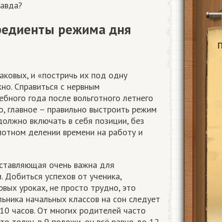
равда?
редиенты режима дня
аковых, и «постричь их под одну
жно. Справиться с нервным
ебного года после вольготного летнего
, главное – правильно выстроить режим
должно включать в себя позиции, без
мотном делении времени на работу и
оставляющая очень важна для
. Добиться успехов от ученика,
вых уроках, не просто трудно, это
ьника начальных классов на сон следует
 10 часов. От многих родителей часто
о толку, в 9 положи, он всё равно до 12