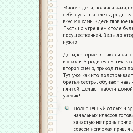
Многие дети, полчаса назад о
себя супы и котлеты, родите
вкусняшками. Здесь главное н
Пусть на утреннем столе буд
посущественней. Ведь до вто
нужно!
Дети, которые остаются на п
в школе. А родителям тех, кт
вторая смена, приходиться по
Тут уже как кто подстраивае
братья-сёстры, обучают навы
плитой, делают набеги домой
ученик!
Полноценный отдых и вре
начальных классов готов
зачастую не прочь прилеч
совсем неплохая привычк