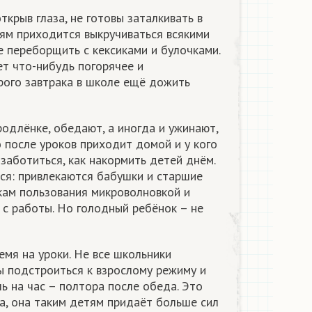
ткрыв глаза, не готовы заталкивать в
лям приходится выкручиваться всякими
е переборщить с кексиками и булочками.
ет что-нибудь погорячее и
рого завтрака в школе ещё дожить
родлёнке, обедают, а иногда и ужинают,
о после уроков приходит домой и у кого
заботиться, как накормить детей днём.
тся: привлекаются бабушки и старшие
кам пользования микроволновкой и
 с работы. Но голодный ребёнок – не
мя на уроки. Не все школьники
ы подстроиться к взрослому режиму и
ь на час – полтора после обеда. Это
а, она таким детям придаёт больше сил