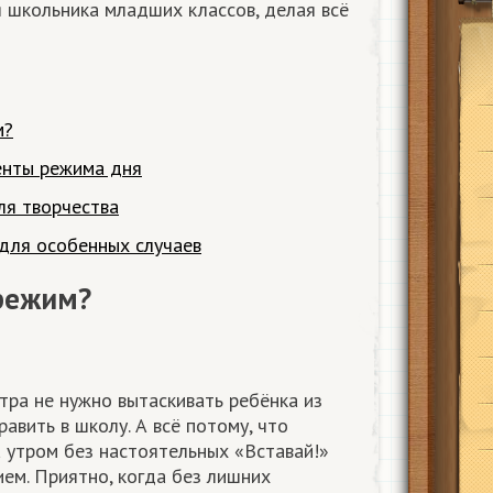
 школьника младших классов, делая всё
м?
енты режима дня
ля творчества
для особенных случаев
режим?
 утра не нужно вытаскивать ребёнка из
авить в школу. А всё потому, что
а утром без настоятельных «Вставай!»
ем. Приятно, когда без лишних