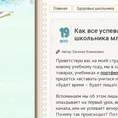
Главная
Здоровье школьника
19
Как все успев
школьника мл
АВГУСТ
Автор:
Евгения Климкович
Приветствую вас на моей стр
новому учебному году, мы в 
товарах, учебниках и
портфе
придётся «вставать-учиться-л
«Будет время – будет пища!»
Вспоминаем мы об этом лишь 
опаздывает на первый урок, в
начала, или не успевает вече
Почему так происходит? Пот