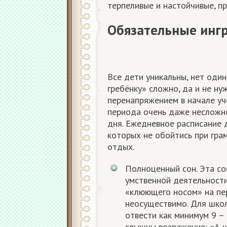
терпеливые и настойчивые, п
Обязательные инг
Все дети уникальны, нет один
гребёнку» сложно, да и не ну
перенапряжением в начале уч
периода очень даже несложно
дня. Ежедневное расписание 
которых не обойтись при гра
отдых.
Полноценный сон. Эта с
умственной деятельности
«клюющего носом» на пер
неосуществимо. Для школ
отвести как минимум 9 –
слышны возражения: «А чт