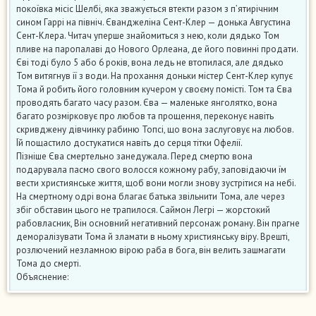
покоївка місіс Шелбі, яка зважується втекти разом з п’ятирічним
сином Гаррі на північ. Єванджеліна Сент-Клер — донька Августина
Сент-Клера. Читач уперше знайомиться з нею, коли дядько Том
пливе на паропалаві до Нового Орлеана, де його повинні продати.
Єві тоді було 5 або 6 років, вона ледь не втопилася, але дядько
Том витягнув її з води. На прохання доньки містер Сент-Клер купує
Тома й робить його головним кучером у своєму помісті. Том та Єва
проводять багато часу разом. Єва — маленьке янголятко, вона
багато розмірковує про любов та прощення, переконує навіть
скривджену дівчинку рабиню Топсі, що вона заслуговує на любов.
Їй пощастило достукатися навіть до серця тітки Офелії.
Пізніше Єва смертельно занедужала. Перед смертю вона
подарувала пасмо свого волосся кожному рабу, заповідаючи їм
вести християнське життя, щоб вони могли знову зустрітися на небі.
На смертному одрі вона благає батька звільнити Тома, але через
збіг обставин цього не трапилося. Саймон Легрі — жорстокий
рабовласник, Він основний негативний персонаж роману. Він прагне
деморалізувати Тома й зламати в ньому християнську віру. Врешті,
розлючений незламною вірою раба в бога, він велить зашмагати
Тома до смерті.
Объяснение: