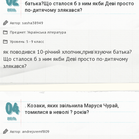
02
батька?Що сталося б з ним якби Деві просто
по-дитячому злякався?​
ИЮНЬ
Автор:
sasha38949
Предмет:
Українська література
Уровень:
5 - 9 класс
як поводився 10-річний хлопчик,прив’язуючи батька?
Що сталося б з ним якби Деві просто по-дитячому
злякався?​
04
. Козаки, яких звільнила Маруся Чурай,
томилися в неволі ? років?​
ИЮЛЬ
Автор:
andrejsremf809