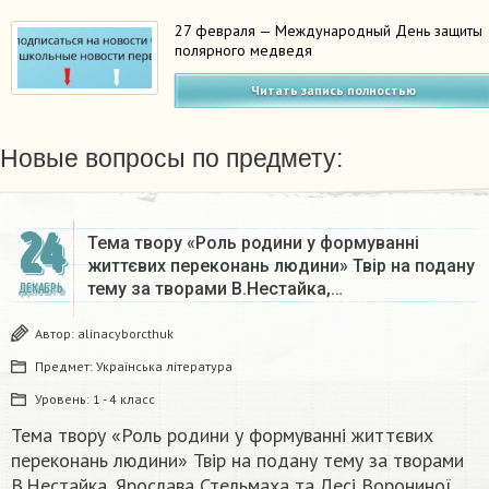
27 февраля — Международный День защиты
полярного медведя
Читать запись полностью
Новые вопросы по предмету:
24
Тема твору «Роль родини у формуванні
життєвих переконань людини» Твір на подану
тему за творами В.Нестайка,…
ДЕКАБРЬ
Автор:
alinacyborcthuk
Предмет:
Українська література
Уровень:
1 - 4 класс
Тема твору «Роль родини у формуванні життєвих
переконань людини» Твір на подану тему за творами
В.Нестайка, Ярослава Стельмаха та Лесі Ворониної.