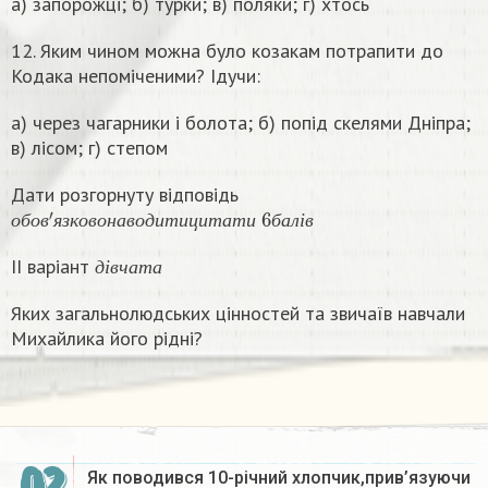
а) запорожці; б) турки; в) поляки; г) хтось
12. Яким чином можна було козакам потрапити до
Кодака непоміченими? Ідучи:
а) через чагарники і болота; б) попід скелями Дніпра;
в) лісом; г) степом
Дати розгорнуту відповідь
о
б
о
в
′
я
з
к
о
в
о
н
а
в
о
д
и
т
и
ц
и
т
а
т
и
6
б
а
л
і
в
о
б
о
в
я
з
к
о
в
о
н
а
в
о
д
и
т
и
ц
и
т
а
т
и
б
а
л
і
в
д
і
в
ч
а
т
а
ІІ варіант
д
і
в
ч
а
т
а
Яких загальнолюдських цінностей та звичаїв навчали
Михайлика його рідні?
Як поводився 10-річний хлопчик,прив’язуючи