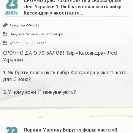
23
СРОЧНО ДАЮ 70 БАЛОВ! Твір «Кассандра»
Лесі Українки 1. Як брати пояснюють вибір
Кассандри у якості ката…
ДЕКАБРЬ
Автор:
vp3586619
Предмет:
Українська література
Уровень:
10 - 11 класс
СРОЧНО ДАЮ 70 БАЛОВ! Твір «Кассандра» Лесі
Українки
1. Як брати пояснюють вибір Кассандри у якості ката
для Сінона?
2. У чому вони її звинувачують?
23
Поради Мартину Борулі у формі листа «Я