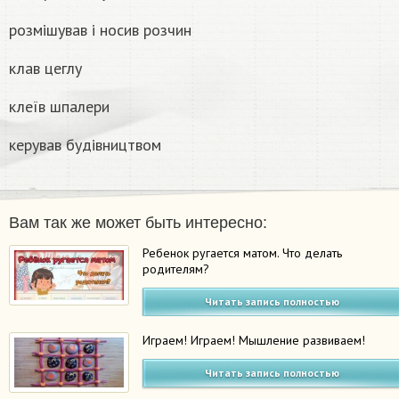
розмішував і носив розчин
клав цеглу
клеїв шпалери
керував будівництвом
Вам так же может быть интересно:
Ребенок ругается матом. Что делать
родителям?
Читать запись полностью
Играем! Играем! Мышление развиваем!
Читать запись полностью