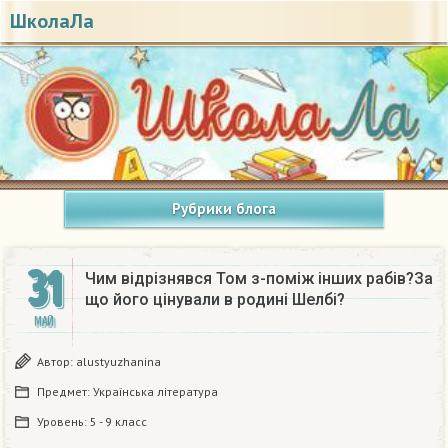
ШколаЛа
Рубрики блога
31
Чим відрізнявся Том з-поміж інших рабів?За
що його цінували в родині Шелбі?​
МАЙ
Автор:
alustyuzhanina
Предмет:
Українська література
Уровень:
5 - 9 класс