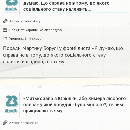
думаю, що справа не в тому, до якого
соціального стану належить…
ДЕКАБРЬ
Автор:
krivonoskaty
Предмет:
Українська література
Уровень:
1 - 4 класс
Поради Мартину Борулі у формі листа «Я думаю, що
справа не в тому, до якого соціального стану
належить людина, а в тому.​
23
«Митькозавр з Юрківки, або Химера лісового
озера» у якій посудині було молоко?; те чим
прикривають яму…
ДЕКАБРЬ
Автор:
Kamianske