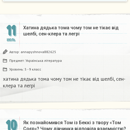
11
Хатина дядька тома чому том не тікає від
шелбі, сен-клера та легрі​
ИЮЛЬ
Автор:
annapyshnova882625
Предмет:
Українська література
Уровень:
5 - 9 класс
хатина дядька тома чому том не тікає від шелбі, сен-
клера та легрі​
10
Як познайомився Том із Беккі з твору «Том
Соєр»? Чому дівчинка відповіла взаємністю?