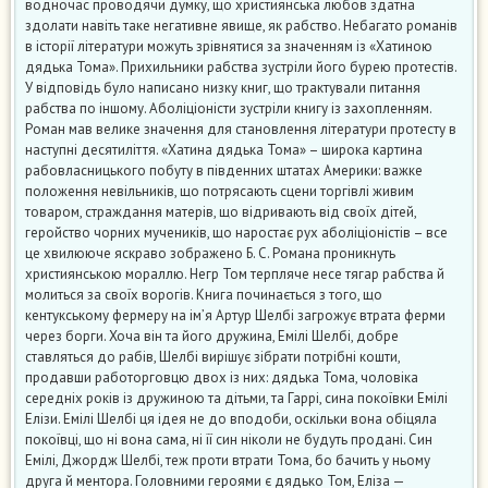
водночас проводячи думку, що християнська любов здатна
здолати навіть таке негативне явище, як рабство. Небагато романів
в історії літератури можуть зрівнятися за значенням із «Хатиною
дядька Тома». Прихильники рабства зустріли його бурею протестів.
У відповідь було написано низку книг, що трактували питання
рабства по іншому. Аболіціоністи зустріли книгу із захопленням.
Роман мав велике значення для становлення літератури протесту в
наступні десятиліття. «Хатина дядька Тома» – широка картина
рабовласницького побуту в південних штатах Америки: важке
положення невільників, що потрясають сцени торгівлі живим
товаром, страждання матерів, що відривають від своїх дітей,
геройство чорних мучеників, що наростає рух аболіціоністів – все
це хвилююче яскраво зображено Б. С. Романа проникнуть
християнською мораллю. Негр Том терпляче несе тягар рабства й
молиться за своїх ворогів. Книга починається з того, що
кентукському фермеру на ім’я Артур Шелбі загрожує втрата ферми
через борги. Хоча він та його дружина, Емілі Шелбі, добре
ставляться до рабів, Шелбі вирішує зібрати потрібні кошти,
продавши работорговцю двох із них: дядька Тома, чоловіка
середніх років із дружиною та дітьми, та Гаррі, сина покоївки Емілі
Елізи. Емілі Шелбі ця ідея не до вподоби, оскільки вона обіцяла
покоївці, що ні вона сама, ні її син ніколи не будуть продані. Син
Емілі, Джордж Шелбі, теж проти втрати Тома, бо бачить у ньому
друга й ментора. Головними героями є дядько Том, Еліза —