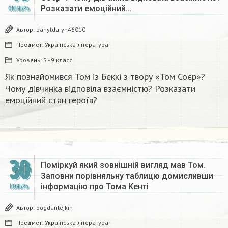
Розказати емоційний…
ОКТЯБРЬ
Автор:
bahytdaryn46010
Предмет:
Українська література
Уровень:
5 - 9 класс
Як познайомився Том із Беккі з твору «Том Соєр»?
Чому дівчинка відповіла взаємністю? Розказати
емоційний стан героїв?
30
Поміркуй який зовнішній вигляд мав Том.
Заповни порівняльну таблицю домисливши
інформацію про Тома Кенті
НОЯБРЬ
Автор:
bogdantejkin
Предмет:
Українська література