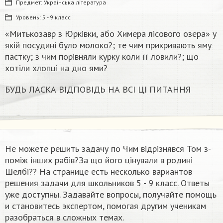
Предмет:
Українська література
Уровень:
5 - 9 класс
«Митькозавр з Юрківки, або Химера лісового озера» у
якій посудині було молоко?; те чим прикривають яму
пастку; з чим порівняли курку коли її ловили?; що
хотіли хлопці на дно ями?
БУДЬ ЛАСКА ВІДПОВІДЬ НА ВСІ ЦІ ПИТАННЯ
Не можете решить задачу по Чим відрізнявся Том з-
поміж інших рабів?За що його цінували в родині
Шелбі?​? На странице есть несколько вариантов
решения задачи для школьников 5 - 9 класс. Ответы
уже доступны. Задавайте вопросы, получайте помощь
и становитесь экспертом, помогая другим ученикам
разобраться в сложных темах.