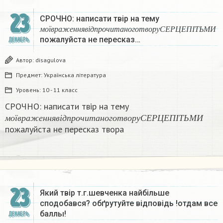
23
СРОЧНО: написати твір на тему
м
о
ї
в
р
а
ж
е
н
н
я
в
і
д
п
р
о
ч
и
т
а
н
о
г
о
т
в
о
р
у
С
Е
Р
Ц
Е
П
І
Т
м
о
ї
в
р
а
ж
е
н
н
я
в
і
д
п
р
о
ч
и
т
а
н
о
г
о
т
в
о
р
у
С
Е
Р
Ц
Е
П
І
Т
Ь
М
И
пожалуйста не пересказ…
ДЕКАБРЬ
Автор:
disagulova
Предмет:
Українська література
Уровень:
10 - 11 класс
СРОЧНО: написати твір на тему
м
о
ї
в
р
а
ж
е
н
н
я
в
і
д
п
р
о
ч
и
т
а
н
о
г
о
т
в
о
р
у
С
Е
Р
Ц
Е
П
І
Т
Ь
М
И
м
о
ї
в
р
а
ж
е
н
н
я
в
і
д
п
р
о
ч
и
т
а
н
о
г
о
т
в
о
р
у
С
Е
Р
Ц
Е
П
І
Т
Ь
М
И
пожалуйста не пересказ твора
23
Який твір т.г.шевченка найбільше
сподобався? обґрутуйте відповідь​ !отдам все
баллы!
ДЕКАБРЬ