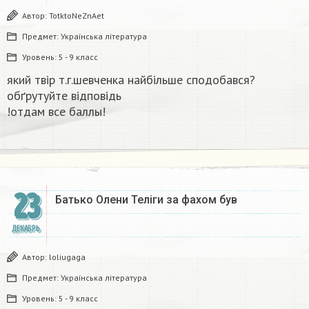
Автор:
TotktoNeZnAet
Предмет:
Українська література
Уровень:
5 - 9 класс
який твір т.г.шевченка найбільше сподобався?
обґрутуйте відповідь​
!отдам все баллы!
23
Батько Олени Теліги за фахом був
ДЕКАБРЬ
Автор:
loliugaga
Предмет:
Українська література
Уровень:
5 - 9 класс