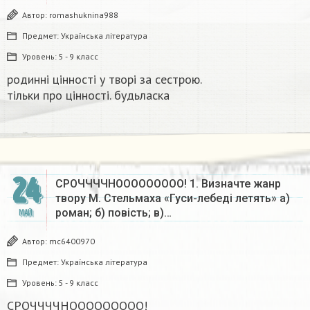
Автор:
romashuknina988
Предмет:
Українська література
Уровень:
5 - 9 класс
родинні цінності у творі за сестрою.
тільки про цінності. будьласка​
24
СРОЧЧЧЧНООООООООО! 1. Визначте жанр
твору М. Стельмаха «Гуси-лебеді летять» а)
роман; б) повість; в)…
МАЙ
Автор:
mc6400970
Предмет:
Українська література
Уровень:
5 - 9 класс
СРОЧЧЧЧНООООООООО!