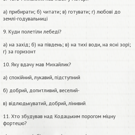
а) прибирати; б) читати; в) готувати; г) любові до
землі-годувальниці
9. Куди полетіли лебеді?
а) на захід; б) на південь; в) на тихі води, на ясні зорі;
г) за горизонт
10. Яку вдачу мав Михайлик?
а) спокійний, лукавий, підступний
б) добрий, допитливий, веселий-
в) відлюдькуватий, добрий, лінивий
11. Хто збудував над Кодацьким порогом міцну
фортецю?