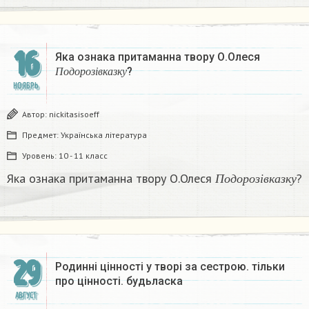
16
Яка ознака притаманна твору О.Олеся
П
о
д
о
р
о
з
і
в
к
а
з
к
у
?
П
о
д
о
р
о
з
і
в
к
а
з
к
у
НОЯБРЬ
Автор:
nickitasisoeff
Предмет:
Українська література
Уровень:
10 - 11 класс
П
о
д
о
р
о
з
і
в
к
а
з
к
у
Яка ознака притаманна твору О.Олеся
?
П
о
д
о
р
о
з
і
в
к
а
з
к
у
29
Родинні цінності у творі за сестрою. тільки
про цінності. будьласка​
АВГУСТ