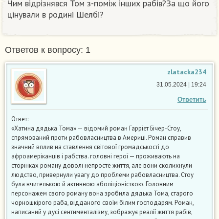
Чим відрізнявся Том з-поміж інших рабів?За що його
цінували в родині Шелбі?​
Ответов к вопросу: 1
zlatacka234
31.05.2024 | 19:24
Ответить
Ответ:
«Хатина дядька Тома» — відомий роман Гаррієт Бічер-Стоу,
спрямований проти рабовласництва в Америці. Роман справив
значний вплив на ставлення світової громадськості до
афроамеріканців і рабства. головні герої — проживають на
сторінках роману доволі непросте життя, але вони сколихнули
людство, привернули увагу до проблеми рабовласництва. Стоу
була вчителькою й активною аболіціоністкою. Головним
персонажем свого роману вона зробила дядька Тома, старого
чорношкірого раба, відданого своїм білим господарям. Роман,
написаний у дусі сентименталізму, зображує реалії життя рабів,