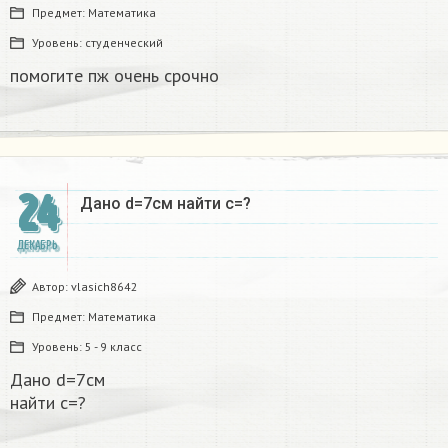
Предмет:
Математика
Уровень:
студенческий
помогите пж очень срочно​
24
Дано d=7см найти с=?​
ДЕКАБРЬ
Автор:
vlasich8642
Предмет:
Математика
Уровень:
5 - 9 класс
Дано d=7см
найти с=?​