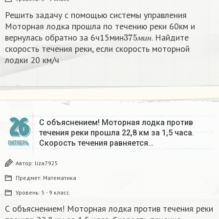
Решить задачу с помощью системы управления
Моторная лодка прошла по течению реки 60км и
375
м
и
н
вернулась обратно за 6ч15мин
. Найдите
м
и
н
скорость течения реки, если скорость моторной
лодки 20 км/ч ​
26
С объяснением! Моторная лодка против
течения реки прошла 22,8 км за 1,5 часа.
Скорость течения равняется…
ОКТЯБРЬ
Автор:
liza7925
Предмет:
Математика
Уровень:
5 - 9 класс
С объяснением! Моторная лодка против течения реки