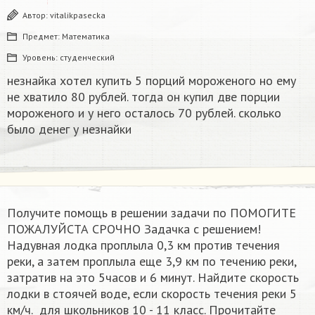
Автор:
vitalikpasecka
Предмет:
Математика
Уровень:
студенческий
незнайка хотел купить 5 порций мороженого но ему
не хватило 80 рублей. тогда он купил две порции
мороженого и у него осталось 70 рублей. сколько
было денег у незнайки
Получите помощь в решении задачи по ПОМОГИТЕ
ПОЖАЛУЙСТА СРОЧНО Задачка с решением!
Надувная лодка проплыла 0,3 км против течения
реки, а затем проплыла еще 3,9 км по течению реки,
затратив на это 5часов и 6 минут. Найдите скорость
лодки в стоячей воде, если скорость течения реки 5
км/ч. ​ для школьников 10 - 11 класс. Прочитайте