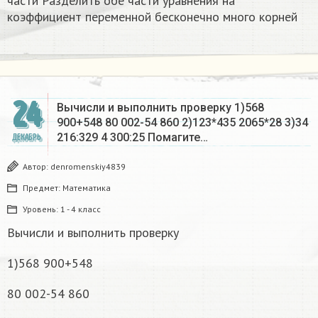
части Разделить обе части уравнения на
коэффициент переменной бесконечно много корней​
24
Вычисли и выполнить проверку 1)568
900+548 80 002-54 860 2)123*435 2065*28 3)34
216:329 4 300:25 Помагите…
ДЕКАБРЬ
Автор:
denromenskiy4839
Предмет:
Математика
Уровень:
1 - 4 класс
Вычисли и выполнить проверку
1)568 900+548
80 002-54 860