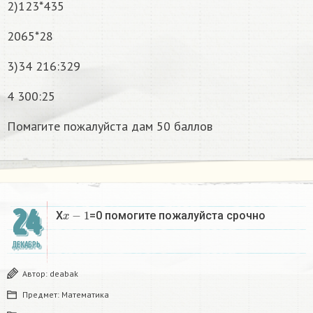
2)123*435
2065*28
3)34 216:329
4 300:25
Помагите пожалуйста дам 50 баллов
24
x
−
1
X
=0 помогите пожалуйста срочно
ДЕКАБРЬ
Автор:
deabak
Предмет:
Математика