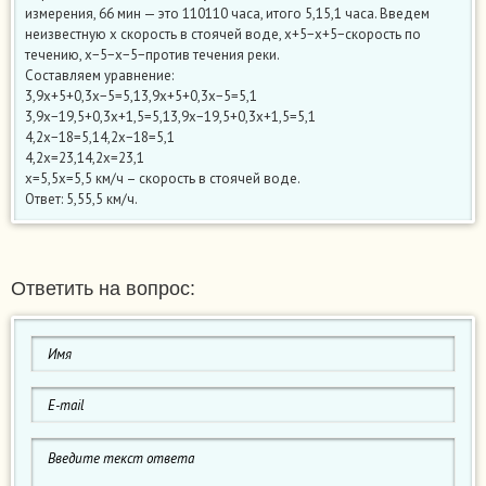
измерения, 66 мин — это 110110 часа, итого 5,15,1 часа. Введем
неизвестную х скорость в стоячей воде, x+5−x+5−скорость по
течению, x−5−x−5−против течения реки.
Составляем уравнение:
3,9x+5+0,3x−5=5,13,9x+5+0,3x−5=5,1
3,9x−19,5+0,3x+1,5=5,13,9x−19,5+0,3x+1,5=5,1
4,2x−18=5,14,2x−18=5,1
4,2x=23,14,2x=23,1
x=5,5x=5,5 км/ч – скорость в стоячей воде.
Ответ: 5,55,5 км/ч.
Ответить на вопрос: