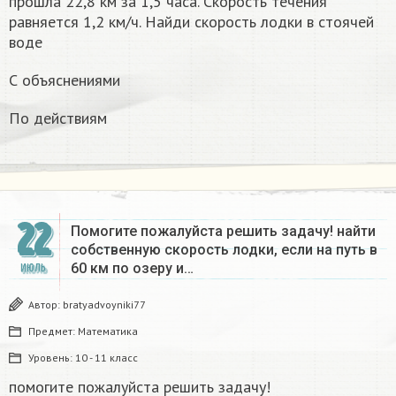
прошла 22,8 км за 1,5 часа. Скорость течения
равняется 1,2 км/ч. Найди скорость лодки в стоячей
воде
С объяснениями
По действиям
22
Помогите пожалуйста решить задачу! найти
собственную скорость лодки, если на путь в
60 км по озеру и…
ИЮЛЬ
Автор:
bratyadvoyniki77
Предмет:
Математика
Уровень:
10 - 11 класс
помогите пожалуйста решить задачу!