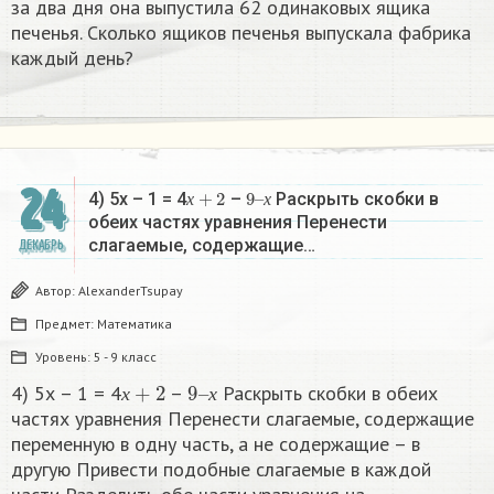
за два дня она выпустила 62 одинаковых ящика
печенья. Сколько ящиков печенья выпускала фабрика
каждый день?
24
х
+
2
9
х
–
4) 5х – 1 = 4
–
Раскрыть скобки в
х
х
обеих частях уравнения Перенести
слагаемые, содержащие…
ДЕКАБРЬ
Автор:
AlexanderTsupay
Предмет:
Математика
Уровень:
5 - 9 класс
х
+
2
9
х
–
4) 5х – 1 = 4
–
Раскрыть скобки в обеих
х
х
частях уравнения Перенести слагаемые, содержащие
переменную в одну часть, а не содержащие – в
другую Привести подобные слагаемые в каждой