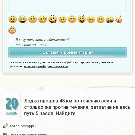
Я хочу получать уведомления об
ответах на e-mail
Нажимая на кнопку я даю согласие на обработку персональных данных и
принимаю
политику конфиденциальности
.
20
Лодка прошла 48 км по течению реки и
столько же против течения, затратив на весь
путь 5 часов. Найдите…
НОЯБРЬ
Автор:
vvvppp006
Предмет:
Математика