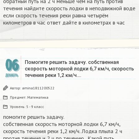
обратный путь на 2 ч меньше чем на путь против
течения найдите скорость лодки в неподвижной воде
если скорость течения реки равна четырём
километров в час ответ дайте в километрах в час
06
Помогите решить задачу. собственная
скорость моторной лодки 6,7 км/ч, скорость
течения реки 1,2 км/ч….
ДЕКАБРЬ
Автор:
amina1811200522
Предмет:
Математика
Уровень:
5 - 9 класс
помогите решить задачу.
собственная скорость моторной лодки 6,7 км/ч,
скорость течения реки 1,2 км/ч. Лодка плыла 2 ч
против течения и 2 ч по течению . Какой путь