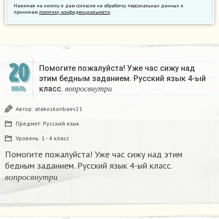
Нажимая на кнопку я даю согласие на обработку персональных данных и
принимаю
политику конфиденциальности
.
20
Помогите пожалуйста! Уже час сижу над
этим бедным заданием. Русский язык 4-ый
в
о
п
р
о
с
в
н
у
т
р
и
класс.
ИЮЛЬ
в
о
п
р
о
с
в
н
у
т
р
и
Автор:
atakoskonbaev21
Предмет:
Русский язык
Уровень:
1 - 4 класс
Помогите пожалуйста! Уже час сижу над этим
бедным заданием. Русский язык 4-ый класс.
в
о
п
р
о
с
в
н
у
т
р
и
в
о
п
р
о
с
в
н
у
т
р
и