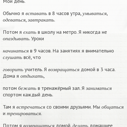
Мой день.
в
с
т
а
в
а
т
ь
у
м
ы
в
а
т
ь
с
я
Обычно я
в 8 часов утра,
,
о
д
е
в
а
т
ь
с
я
з
а
в
т
р
а
к
а
т
ь
в
с
т
а
в
а
т
ь
у
м
ы
в
а
т
ь
с
я
,
.
о
д
е
в
а
т
ь
с
я
з
а
в
т
р
а
к
а
т
ь
е
х
а
т
ь
Потом я
в школу на метро. Я никогда не
о
п
а
з
д
ы
в
а
т
ь
е
х
а
т
ь
. Уроки
о
п
а
з
д
ы
в
а
т
ь
н
а
ч
и
н
а
т
ь
с
я
в 9 часов. На занятиях я внимательно
с
л
у
ш
а
т
ь
н
а
ч
и
н
а
т
ь
с
я
всё, что
с
л
у
ш
а
т
ь
г
о
в
о
р
и
т
ь
в
о
з
в
р
а
щ
а
т
ь
с
я
учитель. Я
домой в 3 часа.
о
т
д
ы
х
а
т
ь
г
о
в
о
р
и
т
ь
в
о
з
в
р
а
щ
а
т
ь
с
я
Дома я
,
о
т
д
ы
х
а
т
ь
б
е
ж
а
т
ь
з
а
н
и
м
а
т
ь
с
я
потом
в тренажёрный зал. Я
б
е
ж
а
т
ь
з
а
н
и
м
а
т
ь
с
я
спортом каждый день.
в
с
т
р
е
ч
а
т
ь
с
я
о
б
щ
а
т
ь
с
я
Там я
со своими друзьями. Мы
т
р
е
н
и
р
о
в
а
т
ь
с
я
в
с
т
р
е
ч
а
т
ь
с
я
о
б
щ
а
т
ь
с
я
и
.
т
р
е
н
и
р
о
в
а
т
ь
с
я
в
о
з
в
р
а
щ
а
т
ь
с
я
д
е
л
а
т
ь
Потом я
домой,
домашнее