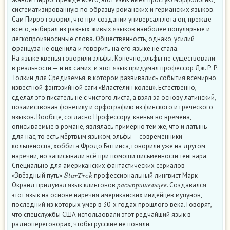
систематизированную по образцу романских и германских языков.
Сам Пирро говорил, что при создании универсалглота он, прежде
всего, выбирал из разных живых языков наиболее популярные и
легкопроизносимые слова. Общественность, однако, усилий
француза не оценила и говорить на его языке не стала.
На языке квенья говорили эльфы. Конечно, эльфы не существовали
в реальности — и их самих, и этот язык придумал профессор Дж. Р. Р.
Толкин для Средиземья, в котором развивались события всемирно
известной фэнтэзийной саги «Властелин колец». Естественно,
сделал это писатель не с чистого листа, а взял за основу латинский,
позаимствовав фонетику и орфографию из финского и греческого
языков. Вообще, согласно Профессору, квенья во времена,
описываемые в романе, являлась примерно тем же, что и латынь
для нас, то есть мёртвым языком; эльфы – современники
кольценосца, хоббита Фродо Бэггинса, говорили уже на другом
наречии, но записывали всё при помощи письменности тенгвара.
Специально для американских фантастических сериалов
S
t
a
r
T
r
e
k
«Звёздный путь»
профессиональный лингвист Марк
р
а
с
ы
п
р
и
ш
е
л
ь
ц
е
в
Окранд придумал язык клингонов
. Создавался
р
а
с
ы
п
р
и
ш
е
л
ь
ц
е
в
этот язык на основе наречия американских индейцев муцунов,
последний из которых умер в 30-х годах прошлого века. Говорят,
что спецслужбы США использовали этот редчайший язык в
радиопереговорах, чтобы русские не поняли.