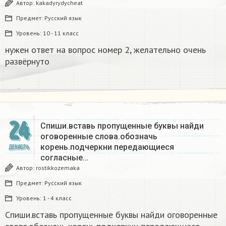
Автор:
kakadyrydycheat
Предмет:
Русский язык
Уровень:
10 - 11 класс
нужен ответ на вопрос номер 2, желательно очень
развёрнуто
24
Спиши.вставь пропущенные буквы найди
оговоренные слова.обозначь
корень.подчеркни передающиеся
ДЕКАБРЬ
согласные…
Автор:
rostikkozemaka
Предмет:
Русский язык
Уровень:
1 - 4 класс
Спиши.вставь пропущенные буквы найди оговоренные