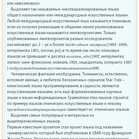
или невозможно».
Выделяют так называемые «неспециализированные языки
общего назначения» или «международные искусственные языки».
Любой международный искусственный язык называется плановым,
если он получил реализацию в общении; менее реализованные
искусственные языки называются лингвопроектами. Только
опубликованных лингвопроектов разные исследователи
и
1898
д
и
о
м
–
н
е
у
т
р
а
л
ь
(
1893
–
насчитывают до 2 – ух и более тысяч
,
1951
и
д
и
о
м
н
е
у
т
р
а
л
ь
интерлингва
, логлан, ро), в то время как число плановых
в
о
л
а
п
ю
к
,
и
д
о
(
1907
языков не превышает и десятка
, интерлингва,
1928
1887
в
о
л
а
п
ю
к
и
д
о
латино-сине-флексионе, новиаль
, окциденталь, эсперанто
п
о
д
р
у
г
и
м
с
в
е
д
е
н
и
я
м
и
с
к
у
с
с
т
в
е
н
н
ы
х
я
з
ы
к
о
в
о
к
о
л
о
600
)
.
п
о
д
р
у
г
и
м
с
в
е
д
е
н
и
я
м
и
с
к
у
с
с
т
в
е
н
н
ы
х
я
з
ы
к
о
в
о
к
о
л
о
Человеческая фантазия необузданна. Толкинисты, естественно,
вспомнят квенью, а любители бесконечных сериалов Star Trek –
клингонский; языки программирования, в сущности, являются
искусственными языками, есть ещё формализованные научные
языки и языки информационные. Грамматика этих языков строится
по примеру языков этнических; искусственные языки и лексику
п
р
е
ж
д
е
в
с
е
г
о
и
н
т
е
р
н
а
ц
и
о
н
а
л
ь
н
у
ю
заимствуют из этнических языков.
п
р
е
ж
д
е
в
с
е
г
о
и
н
т
е
р
н
а
ц
и
о
н
а
л
ь
н
у
ю
Выделим самые популярные и интересные из
вышеперечисленных языков.
Первым известным проектом стал проект языка под названием
«универсалглот», который был опубликован в 1868 году французом
Жаном Пирро. Прежде всего, этот язык имел простую морфологию,