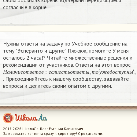
слова.обозначь корень.подчеркни передающиеся
согласные в корне
Нужны ответы на задачу по Учебное сообщение на
тему "Эсперанто и другие" Пжжжж, помогите У меня
осталось 2 часа!? Читайте множественные решения и
рекомендации от участников. Ответы на этот вопрос
Н
—
а
′
п
л
о
и
к
ч
а
и
н
е
е
о
т
т
′
в
е
т
о
в
:
е
с
л
и
е
с
т
ь
о
т
в
е
т
ы
,
т
о
′
у
ж
е
д
о
с
т
у
п
н
ы
′
,
е
с
Н
а
л
и
ч
и
е
о
т
в
е
т
о
в
е
с
л
и
е
с
т
ь
о
т
в
е
т
ы
т
о
у
ж
е
д
о
с
т
у
п
н
ы
. Присоединяйтесь к нашему сообществу, задавайте
вопросы и делитесь своим опытом с другими.
2015-2026 ШколаЛа. Блог Евгении Климкович.
За воровство контента сразу к директору! С родителями!