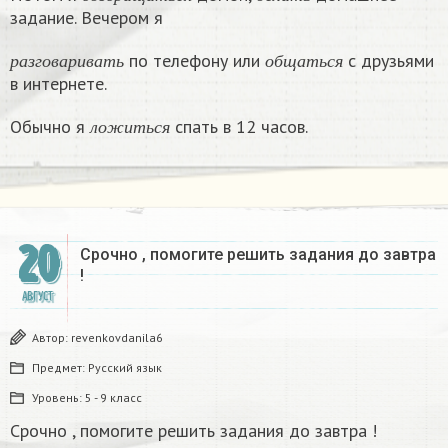
в
о
з
в
р
а
щ
а
т
ь
с
я
д
е
л
а
т
ь
задание. Вечером я
р
а
з
г
о
в
а
р
и
в
а
т
ь
о
б
щ
а
т
ь
с
я
по телефону или
с друзьями
р
а
з
г
о
в
а
р
и
в
а
т
ь
о
б
щ
а
т
ь
с
я
в интернете.
л
о
ж
и
т
ь
с
я
Обычно я
спать в 12 часов.
л
о
ж
и
т
ь
с
я
20
Срочно , помогите решить задания до завтра
!
АВГУСТ
Автор:
revenkovdanila6
Предмет:
Русский язык
Уровень:
5 - 9 класс
Срочно , помогите решить задания до завтра !