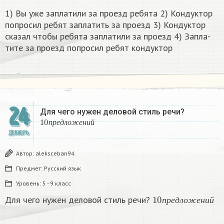
1) Вы уже за­пла­ти­ли за про­езд ре­бя­та 2) Кон­дук­тор
по­про­сил ребят за­пла­тить за про­езд 3) Кон­дук­тор
ска­зал чтобы ре­бя­та за­пла­ти­ли за про­езд 4) За­пла­
ти­те за про­езд по­про­сил ребят кон­дук­тор​
24
Для чего нужен деловой стиль речи?
10
п
р
е
д
л
о
ж
е
н
и
й
п
р
е
д
л
о
ж
е
н
и
й
ДЕКАБРЬ
Автор:
aleksceban94
Предмет:
Русский язык
Уровень:
5 - 9 класс
10
п
р
е
д
л
о
ж
е
н
и
й
Для чего нужен деловой стиль речи?
п
р
е
д
л
о
ж
е
н
и
й