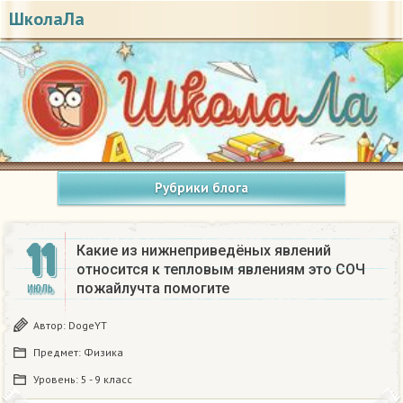
ШколаЛа
Рубрики блога
11
Какие из нижнеприведёных явлений
относится к тепловым явлениям это СОЧ
пожайлучта помогите​
ИЮЛЬ
Автор:
DogeYT
Предмет:
Физика
Уровень:
5 - 9 класс