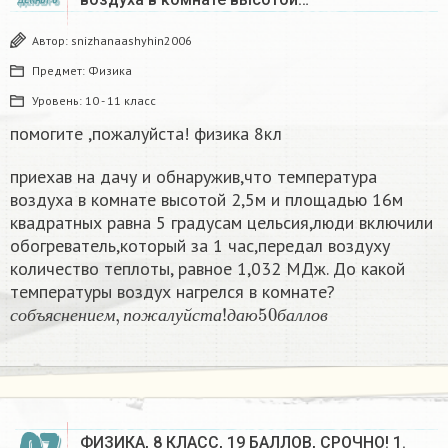
Автор:
snizhanaashyhin2006
Предмет:
Физика
Уровень:
10 - 11 класс
помогите ,пожалуйста! физика 8кл
приехав на дачу и обнаружив,что температура
воздуха в комнате высотой 2,5м и площадью 16м
квадратных равна 5 градусам цельсия,люди включили
обогреватель,который за 1 час,передал воздуху
количество теплоты, равное 1,032 МДж. До какой
температуры воздух нагрелся в комнате?
с
д
о
а
б
ю
ъ
50
я
с
б
н
а
е
л
н
л
и
о
е
в
м
,
п
о
ж
а
л
у
й
с
т
а
!
с
о
б
ъ
я
с
н
е
н
и
е
м
п
о
ж
а
л
у
й
с
т
а
д
а
ю
б
а
л
л
о
в
ФИЗИКА, 8 КЛАСС, 19 БАЛЛОВ, СРОЧНО! 1.