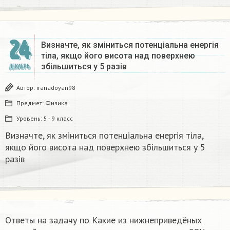
24
Визначте, як зміниться потенціальна енергія
тіла, якщо його висота над поверхнею
збільшиться у 5 разів
ДЕКАБРЬ
Автор:
iranadoyan98
Предмет:
Физика
Уровень:
5 - 9 класс
Визначте, як зміниться потенціальна енергія тіла,
якщо його висота над поверхнею збільшиться у 5
разів
Ответы на задачу по Какие из нижнеприведёных