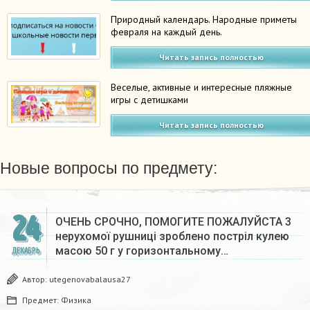
Природный календарь. Народные приметы
февраля на каждый день.
Читать запись полностью
Веселые, активные и интересные пляжные
игры с детишками
Читать запись полностью
Новые вопросы по предмету:
24
ОЧЕНЬ СРОЧНО, ПОМОГИТЕ ПОЖАЛУЙСТА 3
нерухомої рушниці зроблено постріл кулею
масою 50 г у горизонтальному…
ДЕКАБРЬ
Автор:
utegenovabalausa27
Предмет:
Физика