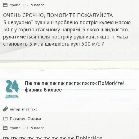
Уровень:
5 - 9 класс
ОЧЕНЬ СРОЧНО, ПОМОГИТЕ ПОЖАЛУЙСТА
3 нерухомої рушниці зроблено постріл кулею масою
50 г у горизонтальному напрямі. 3 якою швидкістко
рухатиметься після пострілу рушниця, якщо її маса
становить 5 кг, а швидкість кулі 500 м/с ?​
24
Пж пж пж пж пж пж пж пж пж ПоМогИте!
физика 8 класс​
ДЕКАБРЬ
Автор:
mashzxq
Предмет:
Физика
Уровень:
5 - 9 класс
пж пж пж пж пж пж пж пж пж ПоМогИте!