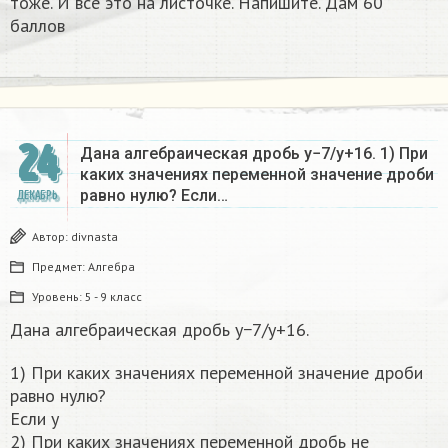
тоже. И всё это на листочке. Напишите. Дам 60
баллов
24
Дана алгебраическая дробь y−7/y+16. 1) При
каких значениях переменной значение дроби
равно нулю? Если…
ДЕКАБРЬ
Автор:
divnasta
Предмет:
Алгебра
Уровень:
5 - 9 класс
Дана алгебраическая дробь y−7/y+16.
1) При каких значениях переменной значение дроби
равно нулю?
Если y
2) При каких значениях переменной дробь не