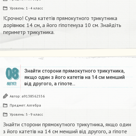
Уровень:
1 - 4 класс
!Срочно! Сума катетів прямокутного трикутника
дорівнює 14 см, а його гіпотенуза 10 см. Знайдіть
периметр трикутника.​
08
Знайти сторони прямокутного трикутника,
якщо один з його катетів на 14 см менший
від другого, а гіпоте…
АВГУСТ
Автор:
a9138562556
Предмет:
Алгебра
Уровень:
5 - 9 класс
Знайти сторони прямокутного трикутника, якщо один
з його катетів на 14 см менший від другого, а гіпоте