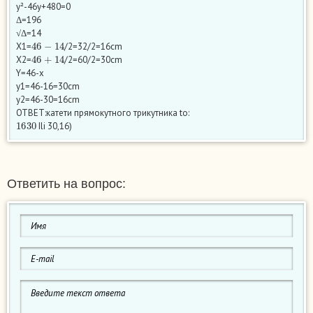
y²-46y+480=0
Δ=196
√Δ=14
46
−
14
X1=
/2=32/2=16cm
46
+
14
X2=
/2=60/2=30cm
Y=46-x
y1=46-16=30cm
y2=46-30=16cm
OTBET:катети прямокутного трикутника to:
16
30
Ili 30,16)
Ответить на вопрос: