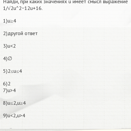
Найди, при каких значениях u имеет смысл выражение
1/√2u^2−12u+16.
1)u≥4
2)другой ответ
3)u<2
4)∅
5)2≤u≤4
6)2
7)u>4
8)u≤2,u≥4
9)u<2,u>4