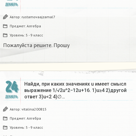
ДЕКАБРЬ
Автор:
rustamovaajzamal7
Предмет:
Алгебра
Уровень:
5 - 9 класс
Пожалуйста решите. Прошу
24
Найди, при каких значениях u имеет смысл
выражение 1/√2u^2−12u+16. 1)u≥4 2)другой
ответ 3)u<2 4)∅…
ДЕКАБРЬ
Автор:
vitalina200815
Предмет:
Алгебра
Уровень:
5 - 9 класс