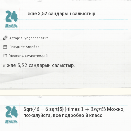
24
Π және 3,52 сандарын салыстыр. ​
ДЕКАБРЬ
Автор:
suyngarinanazira
Предмет:
Алгебра
Уровень:
студенческий
π және 3,52 сандарын салыстыр.
1
+
3
s
q
r
t
5
24
Sqrt{46 — 6 sqrt{5} } times
Можно,
пожалуйста, все подробно 8 класс​
ДЕКАБРЬ