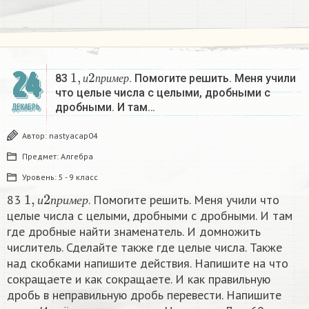
1
,
и
2
п
р
и
м
е
р
24
83
. Помогите решить. Меня учили
и
п
р
и
м
е
р
что целые числа с целыми, дробными с
дробными. И там…
ДЕКАБРЬ
Автор:
nastyacap04
Предмет:
Алгебра
Уровень:
5 - 9 класс
1
,
и
2
п
р
и
м
е
р
83
. Помогите решить. Меня учили что
и
п
р
и
м
е
р
целые числа с целыми, дробными с дробными. И там
где дробные найти знаменатель. И домножить
числитель. Сделайте также где целые числа. Также
над скобками напишите действия. Напишите на что
сокращаете и как сокращаете. И как правильную
дробь в неправильную дробь перевести. Напишите