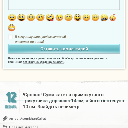
Я хочу получать уведомления об
ответах на e-mail
Нажимая на кнопку я даю согласие на обработку персональных данных и
принимаю
политику конфиденциальности
.
12
!Срочно! Сума катетів прямокутного
трикутника дорівнює 14 см, а його гіпотенуза
10 см. Знайдіть периметр…
ДЕКАБРЬ
Автор:
AsemkhanKairat
Предмет:
Алгебра