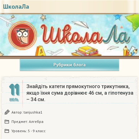
ШколаЛа
Рубрики блога
11
Знайдіть катети прямокутного трикутника,
якщо їхня сума дорівнює 46 см, а гіпотенуза
– 34 см.
ИЮЛЬ
Автор:
tanjushka1
Предмет:
Алгебра
Уровень:
5 - 9 класс