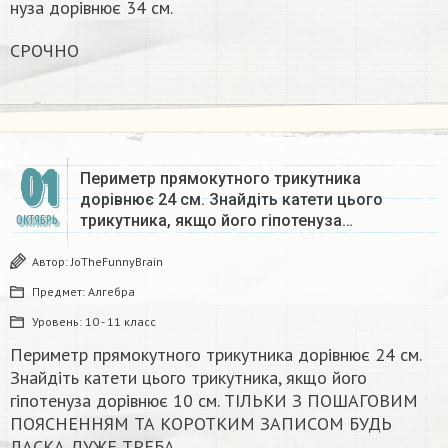
нуза дорівнює 34 см.
СРОЧНО
01
Периметр прямокутного трикутника
дорівнює 24 см. Знайдіть катети цього
трикутника, якщо його гіпотенуза…
ОКТЯБРЬ
Автор:
JoTheFunnyBrain
Предмет:
Алгебра
Уровень:
10 - 11 класс
Периметр прямокутного трикутника дорівнює 24 см.
Знайдіть катети цього трикутника, якщо його
гіпотенуза дорівнює 10 см. ТІЛЬКИ З ПОШАГОВИМ
ПОЯСНЕННЯМ ТА КОРОТКИМ ЗАПИСОМ БУДЬ
ЛАСКА ДУЖЕ ТРЕБА​