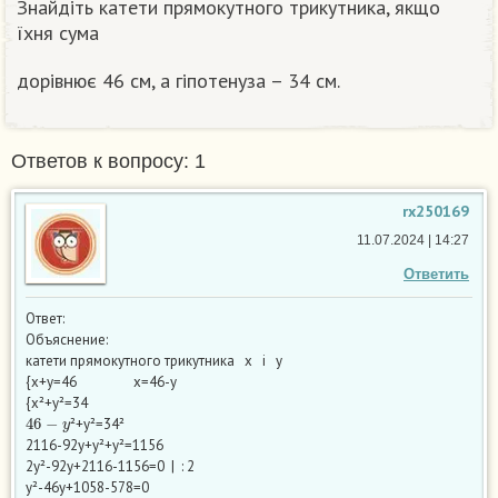
Знайдіть катети прямокутного трикутника, якщо
їхня сума
дорівнює 46 см, а гіпотенуза – 34 см.
Ответов к вопросу: 1
rx250169
11.07.2024 | 14:27
Ответить
Ответ:
Объяснение:
катети прямокутного трикутника x i y
{x+y=46 x=46-y
{x²+y²=34
46
−
y
²+y²=34²
2116-92y+y²+y²=1156
2y²-92y+2116-1156=0 | : 2
y²-46y+1058-578=0