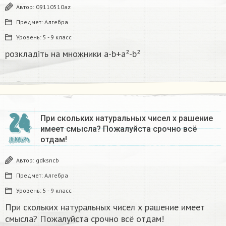
Автор:
09110510az
Предмет:
Алгебра
Уровень:
5 - 9 класс
розкладіть на множники а-b+a²-b²​
24
При скольких натуральных чисел х рашение
имеет смысла? Пожалуйста срочно всё
отдам!
ДЕКАБРЬ
Автор:
gdksncb
Предмет:
Алгебра
Уровень:
5 - 9 класс
При скольких натуральных чисел х рашение имеет
смысла? Пожалуйста срочно всё отдам!