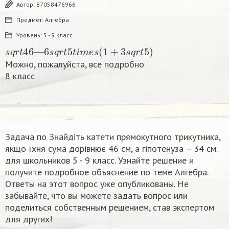
Автор:
87058476966
Предмет:
Алгебра
Уровень:
5 - 9 класс
s
q
r
t
46
—
6
s
q
r
t
5
t
i
m
e
s
(
1
+
3
s
q
r
t
5
)
Можно, пожалуйста, все подробно
8 класс​
Задача по Знайдіть катети прямокутного трикутника,
якщо їхня сума дорівнює 46 см, а гіпотенуза – 34 см.
для школьников 5 - 9 класс. Узнайте решение и
получите подробное объяснение по теме Алгебра.
Ответы на этот вопрос уже опубликованы. Не
забывайте, что вы можете задать вопрос или
поделиться собственным решением, став экспертом
для других!