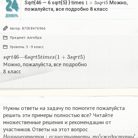
24
Sqrt{46 — 6 sqrt{5} } times
Можно,
пожалуйста, все подробно 8 класс​
ДЕКАБРЬ
Автор:
87058476966
Предмет:
Алгебра
Уровень:
5 - 9 класс
s
q
r
t
46
—
6
s
q
r
t
5
t
i
m
e
s
(
1
+
3
s
q
r
t
5
)
Можно, пожалуйста, все подробно
8 класс​
Нужны ответы на задачу по помогите пожалуйста
решить эти примеры полностью все​? Читайте
множественные решения и рекомендации от
участников. Ответы на этот вопрос
Н
—
а
′
п
л
о
и
к
ч
а
и
н
е
е
о
т
т
′
в
е
т
о
в
:
е
с
л
и
е
с
т
ь
о
т
в
е
т
ы
,
т
о
′
у
ж
е
д
о
с
т
у
п
н
ы
′
,
е
с