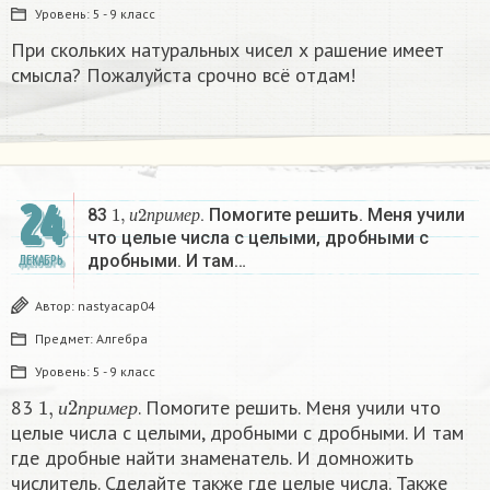
Уровень:
5 - 9 класс
При скольких натуральных чисел х рашение имеет
смысла? Пожалуйста срочно всё отдам!
24
1
,
и
2
п
р
и
м
е
р
83
. Помогите решить. Меня учили
и
п
р
и
м
е
р
что целые числа с целыми, дробными с
дробными. И там…
ДЕКАБРЬ
Автор:
nastyacap04
Предмет:
Алгебра
Уровень:
5 - 9 класс
1
,
и
2
п
р
и
м
е
р
83
. Помогите решить. Меня учили что
и
п
р
и
м
е
р
целые числа с целыми, дробными с дробными. И там
где дробные найти знаменатель. И домножить
числитель. Сделайте также где целые числа. Также