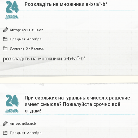
24
Розкладіть на множники а-b+a²-b²​
ДЕКАБРЬ
Автор:
09110510az
Предмет:
Алгебра
Уровень:
5 - 9 класс
розкладіть на множники а-b+a²-b²​
24
При скольких натуральных чисел х рашение
имеет смысла? Пожалуйста срочно всё
отдам!
ДЕКАБРЬ
Автор:
gdksncb
Предмет:
Алгебра