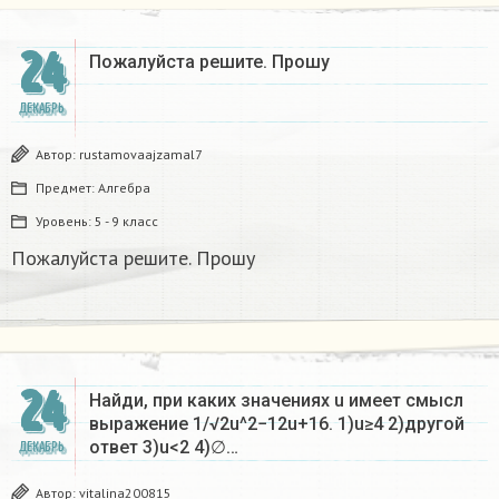
24
Пожалуйста решите. Прошу
ДЕКАБРЬ
Автор:
rustamovaajzamal7
Предмет:
Алгебра
Уровень:
5 - 9 класс
Пожалуйста решите. Прошу
24
Найди, при каких значениях u имеет смысл
выражение 1/√2u^2−12u+16. 1)u≥4 2)другой
ответ 3)u<2 4)∅…
ДЕКАБРЬ
Автор:
vitalina200815