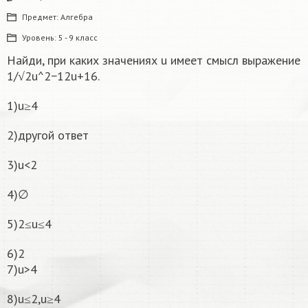
Предмет:
Алгебра
Уровень:
5 - 9 класс
Найди, при каких значениях u имеет смысл выражение
1/√2u^2−12u+16.
1)u≥4
2)другой ответ
3)u<2
4)∅
5)2≤u≤4
6)2
7)u>4
8)u≤2,u≥4