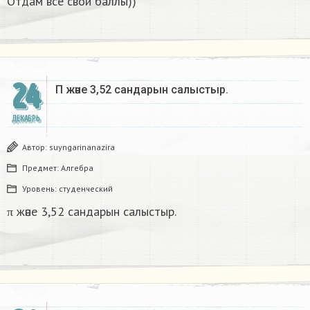
Отдам все свои баллы))
24
Π және 3,52 сандарын салыстыр. ​
ДЕКАБРЬ
Автор:
suyngarinanazira
Предмет:
Алгебра
Уровень:
студенческий
π және 3,52 сандарын салыстыр.
1
+
3
s
q
r
t
5