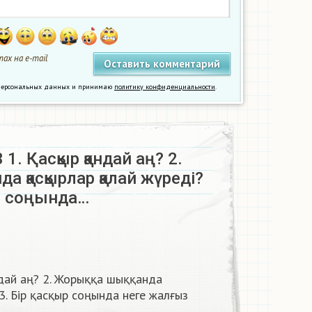
ах на e-mail
у персональных данных и принимаю
политику конфиденциальности
.
 1. Қасқыр қандай аң? 2.
нда қасқырлар қалай жүреді?
қыр соңында…
ндай аң? 2. Жорыққа шыққанда
3. Бір қасқыр соңында неге жалғыз