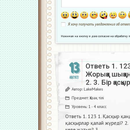
Я хочу получать уведомления об ответ
Нажимая на кнопку я даю согласие на обработк
13
Ответь 1. 123
Жорыққа шыққа
АВГУСТ
2. 3. Бір қас
Автор:
LakeMakes
Предмет:
Қазақ тiлi
Уровень:
1 - 4 класс
Ответь 1. 123 1. Қасқыр қа
қасқырлар қалай жүреді? 2. 
келе жатыр? 3. ​