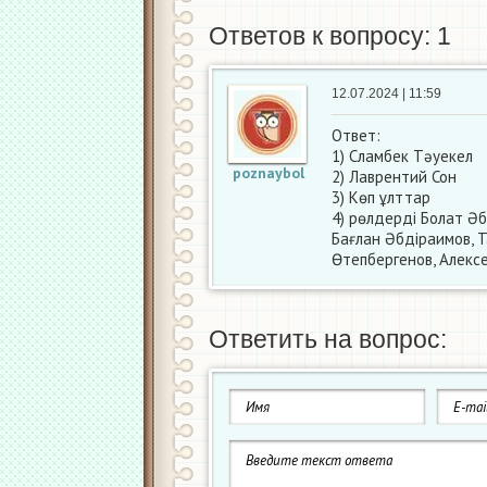
Ответов к вопросу: 1
12.07.2024 | 11:59
Ответ:
1) Сламбек Тәуекел
poznaybol
2) Лаврентий Сон
3) Көп ұлттар
4) рөлдерді Болат Әб
Бағлан Әбдіраимов, 
Өтепбергенов, Алек
Ответить на вопрос: