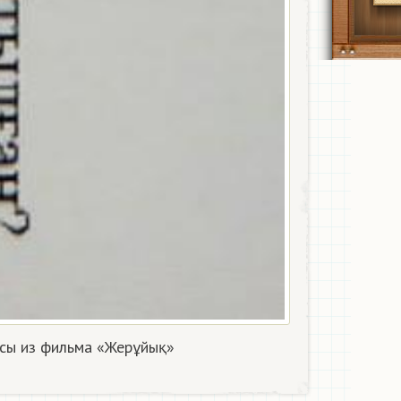
сы из фильма «Жерұйық» ​