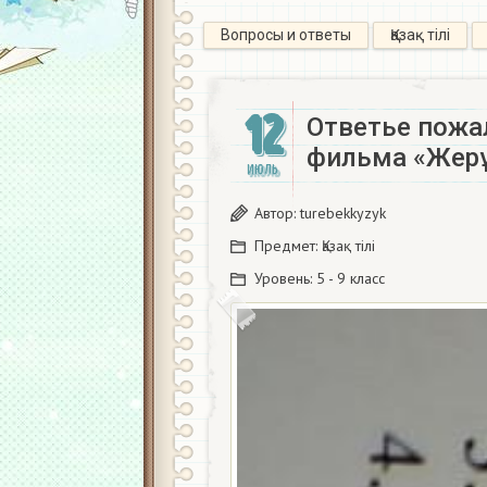
Вопросы и ответы
Қазақ тiлi
12
Ответье пожа
фильма «Жерұй
ИЮЛЬ
Автор:
turebekkyzyk
Предмет:
Қазақ тiлi
Уровень:
5 - 9 класс