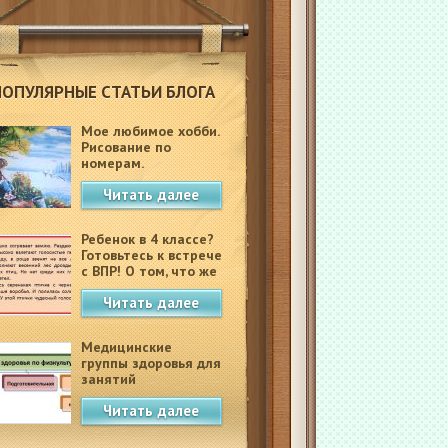
ПОПУЛЯРНЫЕ СТАТЬИ БЛОГА
Мое любимое хобби.
Рисование по
номерам.
Читать далее
Ребенок в 4 классе?
Готовьтесь к встрече
с ВПР! О том, что же
это такое.
Читать далее
Медицинские
группы здоровья для
занятий
физкультурой в
Читать далее
школе