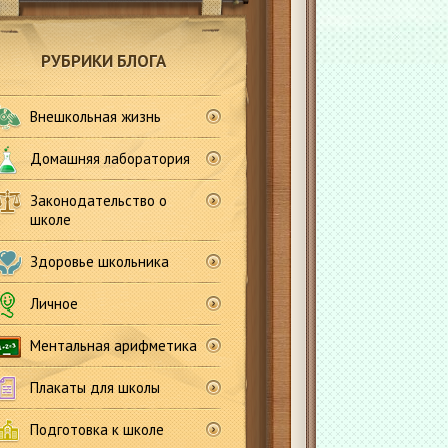
РУБРИКИ БЛОГА
Внешкольная жизнь
Домашняя лаборатория
Законодательство о
школе
Здоровье школьника
Личное
Ментальная арифметика
Плакаты для школы
Подготовка к школе