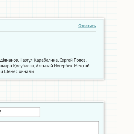
Ответить
ділманов, Назгүл Қарабалина, Сергей Попов,
Тамара Қосубаева, Алтынай Нөгербек, Меңтай
сей Шемес ойнады