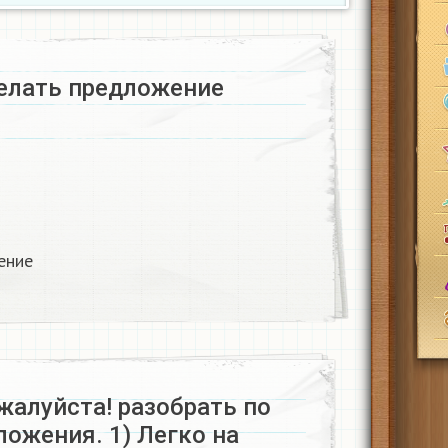
елать предложение​
ние​
жалуйста! разобрать по
ожения. 1) Легко на