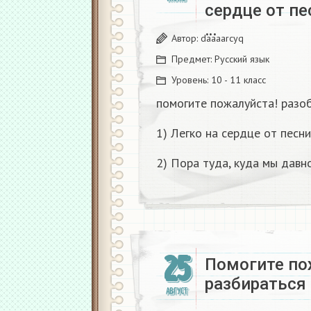
сердце от пе
…
Автор:
daaaarcyq
Предмет:
Русский язык
Уровень:
10 - 11 класс
помогите пожалуйста! разо
1) Легко на сердце от песни
2) Пора туда, куда мы давн
25
Помогите по
разбираться
АВГУСТ