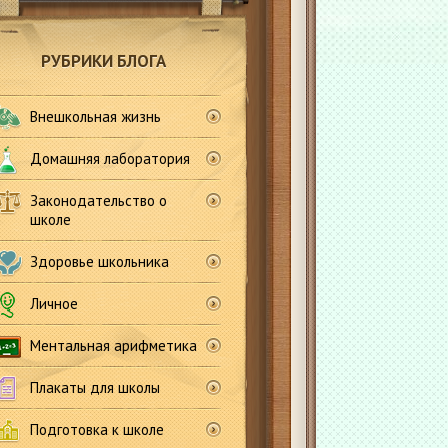
РУБРИКИ БЛОГА
Внешкольная жизнь
Домашняя лаборатория
Законодательство о
школе
Здоровье школьника
Личное
Ментальная арифметика
Плакаты для школы
Подготовка к школе