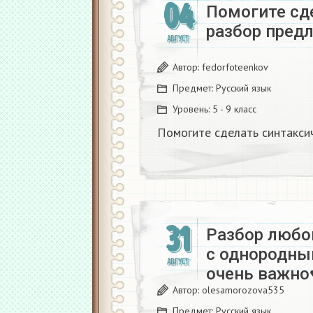
04
Помогите сд
разбор пред
АВГУСТ
Автор:
fedorfoteenkov
Предмет:
Русский язык
Уровень:
5 - 9 класс
Помогите сделать синтакси
31
Разбор любо
с однородны
АВГУСТ
очень важно
Автор:
olesamorozova535
Предмет:
Русский язык