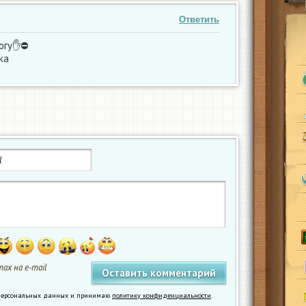
Ответить
могу✋⛔
ка
ах на e-mail
у персональных данных и принимаю
политику конфиденциальности
.