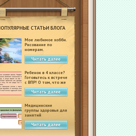
ПОПУЛЯРНЫЕ СТАТЬИ БЛОГА
Мое любимое хобби.
Рисование по
номерам.
Читать далее
Ребенок в 4 классе?
Готовьтесь к встрече
с ВПР! О том, что же
это такое.
Читать далее
Медицинские
группы здоровья для
занятий
физкультурой в
Читать далее
школе