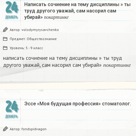
24
Написать сочиение на тему дисциплины » ты
труд другого уважай, сам насорил сам
п
о
к
а
р
т
и
н
к
е
убирай»
ДЕКАБРЬ
п
о
к
а
р
т
и
н
к
е
Автор:
volodymyrysavchenko
Предмет:
Обществознание
Уровень:
5 - 9 класс
написать сочиение на тему дисциплины » ты труд
п
о
к
а
р
т
и
н
к
другого уважай, сам насорил сам убирай»
п
о
к
а
р
т
и
н
к
е
24
Эссе «Моя будущая профессия» стоматолог.
ДЕКАБРЬ
Автор:
fondspidvagon