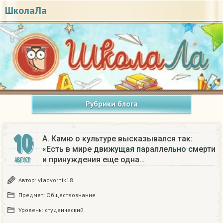
ШколаЛа
Рубрики блога
10
А. Камю о культуре высказывался так:
«Есть в мире движущая параллельно смерти
и принуждения еще одна…
АВГУСТ
Автор:
vladvornik18
Предмет:
Обществознание
Уровень:
студенческий