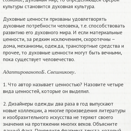
с
о
з
н
а
н
и
е
культуры становится духовная культура.
Духовные ценности призваны удовлетворять
духовные потребности человека, т.е. способствовать
развитию его духовного мира. И если материальные
ценности, за редким исключением, скоротечны –
дома, механизмы, одежда, транспортные средства и
прочее, то духовные ценности могут быть вечными,
пока существует человечество.
А
д
а
п
т
и
р
о
в
а
н
о
п
о
Б
.
С
в
е
ш
н
и
к
о
в
у
.
А
д
а
п
т
и
р
о
в
а
н
о
п
о
Б
С
в
е
ш
н
и
к
о
в
у
1. Что автор называет ценностью? Назовите четыре
вида ценностей, которые он выделил.
2. Дизайнеры одежды два раза в год выпускают
новые коллекции, а многие произведения литературы
и изобразительного искусства не теряют своего
значения на протяжении многих веков. Объясните
данный факт. Приведите фрагмент текста, который