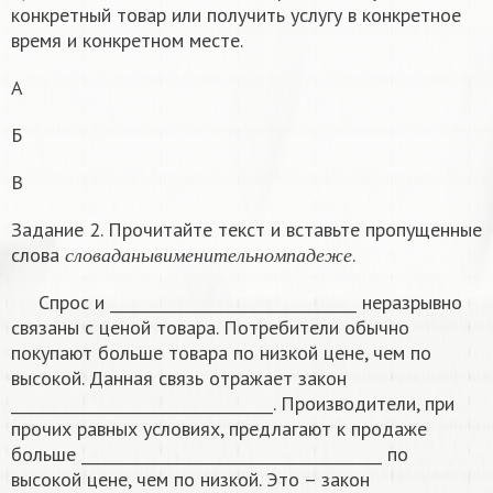
конкретный товар или получить услугу в конкретное
время и конкретном месте.
А
Б
В
Задание 2. Прочитайте текст и вставьте пропущенные
с
л
о
в
а
д
а
н
ы
в
и
м
е
н
и
т
е
л
ь
н
о
м
п
а
д
е
ж
е
слова
.
с
л
о
в
а
д
а
н
ы
в
и
м
е
н
и
т
е
л
ь
н
о
м
п
а
д
е
ж
е
Спрос и ________________________________ неразрывно
связаны с ценой товара. Потребители обычно
покупают больше товара по низкой цене, чем по
высокой. Данная связь отражает закон
__________________________________. Производители, при
прочих равных условиях, предлагают к продаже
больше _______________________________________ по
высокой цене, чем по низкой. Это – закон