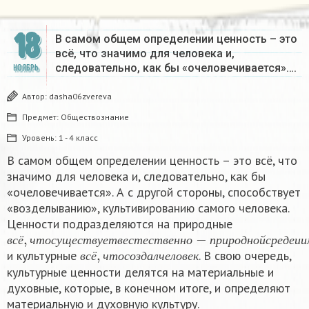
18
В самом общем определении ценность – это
всё, что значимо для человека и,
следовательно, как бы «очеловечивается»….
НОЯБРЬ
Автор:
dasha06zvereva
Предмет:
Обществознание
Уровень:
1 - 4 класс
В самом общем определении ценность – это всё, что
значимо для человека и, следовательно, как бы
«очеловечивается». А с другой стороны, способствует
«возделыванию», культивированию самого человека.
Ценности подразделяются на природные
в
э
т
с
ё
о
,
и
ч
м
т
о
и
с
н
у
е
щ
р
е
а
с
л
т
ь
в
н
у
о
е
е
т
с
в
ы
е
р
с
т
ь
е
ё
с
,
и
т
д
в
е
р
н
а
г
н
о
о
ц
−
е
п
н
р
н
и
ы
р
е
о
к
д
а
н
м
о
н
й
и
с
р
,
в
с
ё
,
ч
т
о
с
о
з
д
а
л
ч
е
л
о
в
е
к
в
с
ё
ч
т
о
с
у
щ
е
с
т
в
у
е
т
в
е
с
т
е
с
т
в
е
н
н
о
п
р
и
р
о
д
н
о
й
с
р
е
д
е
и
и
и культурные
. В свою очередь,
в
с
ё
ч
т
о
с
о
з
д
а
л
ч
е
л
о
в
е
к
культурные ценности делятся на материальные и
духовные, которые, в конечном итоге, и определяют
материальную и духовную культуру.